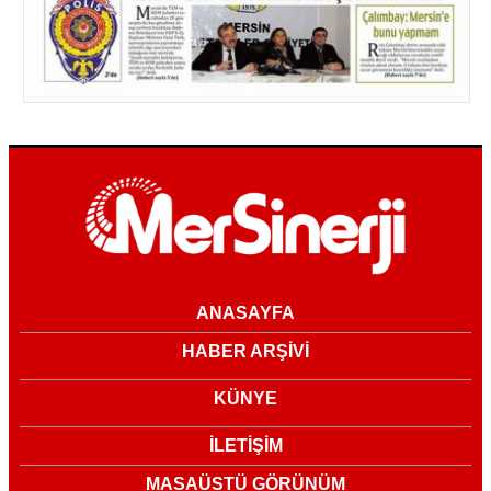
ANASAYFA
HABER ARŞİVİ
KÜNYE
İLETİŞİM
MASAÜSTÜ GÖRÜNÜM