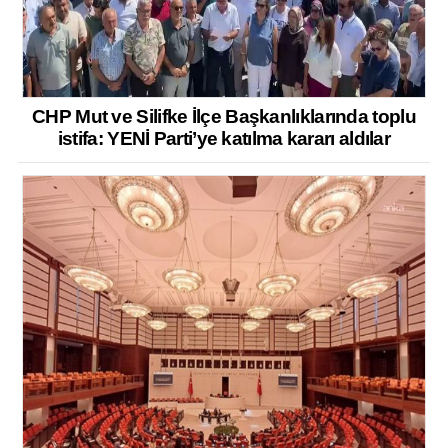
CHP Mut ve Silifke İlçe Başkanlıklarında toplu
istifa: YENİ Parti’ye katılma kararı aldılar