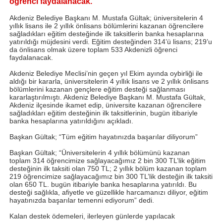
öğrenci faydalanacak.
Akdeniz Belediye Başkanı M. Mustafa Gültak; üniversitelerin 4
yıllık lisans ile 2 yıllık önlisans bölümlerini kazanan öğrencilere
sağladıkları eğitim desteğinde ilk taksitlerin banka hesaplarına
yatırıldığı müjdesini verdi. Eğitim desteğinden 314’ü lisans; 219’u
da önlisans olmak üzere toplam 533 Akdenizli öğrenci
faydalanacak.
Akdeniz Belediye Meclisi’nin geçen yıl Ekim ayında oybirliği ile
aldığı bir kararla, üniversitelerin 4 yıllık lisans ve 2 yıllık önlisans
bölümlerini kazanan gençlere eğitim desteği sağlanması
kararlaştırılmıştı. Akdeniz Belediye Başkanı M. Mustafa Gültak,
Akdeniz ilçesinde ikamet edip, üniversite kazanan öğrencilere
sağladıkları eğitim desteğinin ilk taksitlerinin, bugün itibariyle
banka hesaplarına yatırıldığını açıkladı.
Başkan Gültak; “Tüm eğitim hayatınızda başarılar diliyorum”
Başkan Gültak; “Üniversitelerin 4 yıllık bölümünü kazanan
toplam 314 öğrencimize sağlayacağımız 2 bin 300 TL’lik eğitim
desteğinin ilk taksiti olan 750 TL; 2 yıllık bölüm kazanan toplam
219 öğrencimize sağlayacağımız bin 300 TL’lik desteğin ilk taksiti
olan 650 TL. bugün itibariyle banka hesaplarına yatırıldı. Bu
desteği sağlıkla, afiyetle ve güzellikle harcamanızı diliyor, eğitim
hayatınızda başarılar temenni ediyorum” dedi.
Kalan destek ödemeleri, ilerleyen günlerde yapılacak