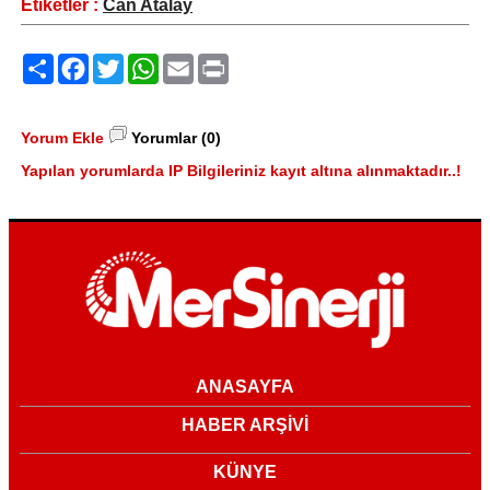
Etiketler :
Can Atalay
Paylaş
Facebook
Twitter
WhatsApp
Email
Print
Yorum Ekle
Yorumlar (0)
Yapılan yorumlarda IP Bilgileriniz kayıt altına alınmaktadır..!
ANASAYFA
HABER ARŞİVİ
KÜNYE