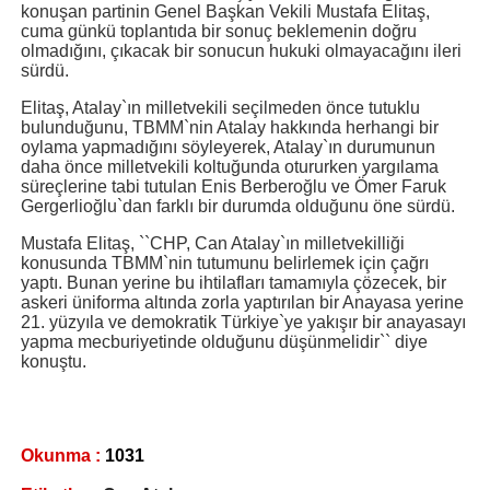
konuşan partinin Genel Başkan Vekili Mustafa Elitaş,
cuma günkü toplantıda bir sonuç beklemenin doğru
olmadığını, çıkacak bir sonucun hukuki olmayacağını ileri
sürdü.
Elitaş, Atalay`ın milletvekili seçilmeden önce tutuklu
bulunduğunu, TBMM`nin Atalay hakkında herhangi bir
oylama yapmadığını söyleyerek, Atalay`ın durumunun
daha önce milletvekili koltuğunda otururken yargılama
süreçlerine tabi tutulan Enis Berberoğlu ve Ömer Faruk
Gergerlioğlu`dan farklı bir durumda olduğunu öne sürdü.
Mustafa Elitaş, ``CHP, Can Atalay`ın milletvekilliği
konusunda TBMM`nin tutumunu belirlemek için çağrı
yaptı. Bunan yerine bu ihtilafları tamamıyla çözecek, bir
askeri üniforma altında zorla yaptırılan bir Anayasa yerine
21. yüzyıla ve demokratik Türkiye`ye yakışır bir anayasayı
yapma mecburiyetinde olduğunu düşünmelidir`` diye
konuştu.
Okunma :
1031