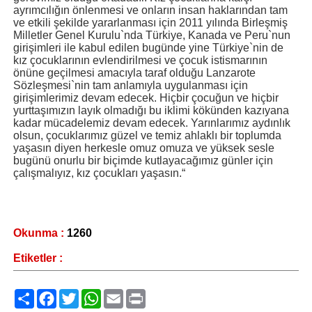
ayrımcılığın önlenmesi ve onların insan haklarından tam
ve etkili şekilde yararlanması için 2011 yılında Birleşmiş
Milletler Genel Kurulu`nda Türkiye, Kanada ve Peru`nun
girişimleri ile kabul edilen bugünde yine Türkiye`nin de
kız çocuklarının evlendirilmesi ve çocuk istismarının
önüne geçilmesi amacıyla taraf olduğu Lanzarote
Sözleşmesi`nin tam anlamıyla uygulanması için
girişimlerimiz devam edecek. Hiçbir çocuğun ve hiçbir
yurttaşımızın layık olmadığı bu iklimi kökünden kazıyana
kadar mücadelemiz devam edecek. Yarınlarımız aydınlık
olsun, çocuklarımız güzel ve temiz ahlaklı bir toplumda
yaşasın diyen herkesle omuz omuza ve yüksek sesle
bugünü onurlu bir biçimde kutlayacağımız günler için
çalışmalıyız, kız çocukları yaşasın.“
Okunma :
1260
Etiketler :
Paylaş
Facebook
Twitter
WhatsApp
Email
Print