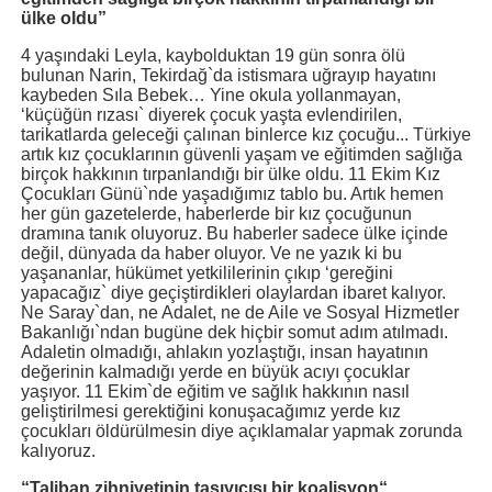
ülke oldu”
4 yaşındaki Leyla, kaybolduktan 19 gün sonra ölü
bulunan Narin, Tekirdağ`da istismara uğrayıp hayatını
kaybeden Sıla Bebek… Yine okula yollanmayan,
‘küçüğün rızası` diyerek çocuk yaşta evlendirilen,
tarikatlarda geleceği çalınan binlerce kız çocuğu... Türkiye
artık kız çocuklarının güvenli yaşam ve eğitimden sağlığa
birçok hakkının tırpanlandığı bir ülke oldu. 11 Ekim Kız
Çocukları Günü`nde yaşadığımız tablo bu. Artık hemen
her gün gazetelerde, haberlerde bir kız çocuğunun
dramına tanık oluyoruz. Bu haberler sadece ülke içinde
değil, dünyada da haber oluyor. Ve ne yazık ki bu
yaşananlar, hükümet yetkililerinin çıkıp ‘gereğini
yapacağız` diye geçiştirdikleri olaylardan ibaret kalıyor.
Ne Saray`dan, ne Adalet, ne de Aile ve Sosyal Hizmetler
Bakanlığı`ndan bugüne dek hiçbir somut adım atılmadı.
Adaletin olmadığı, ahlakın yozlaştığı, insan hayatının
değerinin kalmadığı yerde en büyük acıyı çocuklar
yaşıyor. 11 Ekim`de eğitim ve sağlık hakkının nasıl
geliştirilmesi gerektiğini konuşacağımız yerde kız
çocukları öldürülmesin diye açıklamalar yapmak zorunda
kalıyoruz.
“Taliban zihniyetinin taşıyıcısı bir koalisyon“