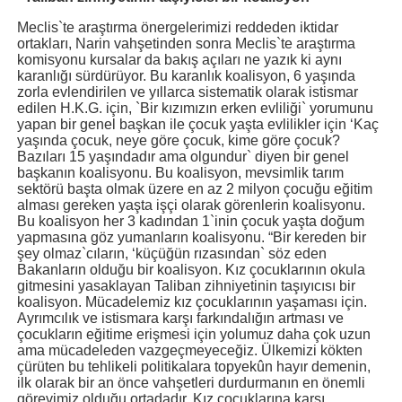
Meclis`te araştırma önergelerimizi reddeden iktidar
ortakları, Narin vahşetinden sonra Meclis`te araştırma
komisyonu kursalar da bakış açıları ne yazık ki aynı
karanlığı sürdürüyor. Bu karanlık koalisyon, 6 yaşında
zorla evlendirilen ve yıllarca sistematik olarak istismar
edilen H.K.G. için, `Bir kızımızın erken evliliği` yorumunu
yapan bir genel başkan ile çocuk yaşta evlilikler için ‘Kaç
yaşında çocuk, neye göre çocuk, kime göre çocuk?
Bazıları 15 yaşındadır ama olgundur` diyen bir genel
başkanın koalisyonu. Bu koalisyon, mevsimlik tarım
sektörü başta olmak üzere en az 2 milyon çocuğu eğitim
alması gereken yaşta işçi olarak görenlerin koalisyonu.
Bu koalisyon her 3 kadından 1`inin çocuk yaşta doğum
yapmasına göz yumanların koalisyonu. “Bir kereden bir
şey olmaz`cıların, ‘küçüğün rızasından` söz eden
Bakanların olduğu bir koalisyon. Kız çocuklarının okula
gitmesini yasaklayan Taliban zihniyetinin taşıyıcısı bir
koalisyon. Mücadelemiz kız çocuklarının yaşaması için.
Ayrımcılık ve istismara karşı farkındalığın artması ve
çocukların eğitime erişmesi için yolumuz daha çok uzun
ama mücadeleden vazgeçmeyeceğiz. Ülkemizi kökten
çürüten bu tehlikeli politikalara topyekûn hayır demenin,
ilk olarak bir an önce vahşetleri durdurmanın en önemli
görevimiz olduğu ortadadır. Kız çocuklarına karşı