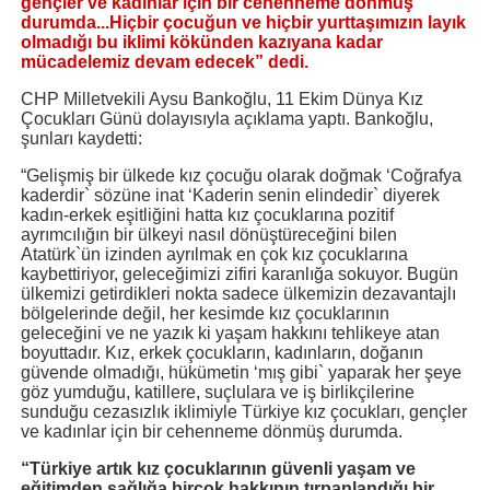
gençler ve kadınlar için bir cehenneme dönmüş
durumda...Hiçbir çocuğun ve hiçbir yurttaşımızın layık
olmadığı bu iklimi kökünden kazıyana kadar
mücadelemiz devam edecek” dedi.
CHP Milletvekili Aysu Bankoğlu, 11 Ekim Dünya Kız
Çocukları Günü dolayısıyla açıklama yaptı. Bankoğlu,
şunları kaydetti:
“Gelişmiş bir ülkede kız çocuğu olarak doğmak ‘Coğrafya
kaderdir` sözüne inat ‘Kaderin senin elindedir` diyerek
kadın-erkek eşitliğini hatta kız çocuklarına pozitif
ayrımcılığın bir ülkeyi nasıl dönüştüreceğini bilen
Atatürk`ün izinden ayrılmak en çok kız çocuklarına
kaybettiriyor, geleceğimizi zifiri karanlığa sokuyor. Bugün
ülkemizi getirdikleri nokta sadece ülkemizin dezavantajlı
bölgelerinde değil, her kesimde kız çocuklarının
geleceğini ve ne yazık ki yaşam hakkını tehlikeye atan
boyuttadır. Kız, erkek çocukların, kadınların, doğanın
güvende olmadığı, hükümetin ‘mış gibi` yaparak her şeye
göz yumduğu, katillere, suçlulara ve iş birlikçilerine
sunduğu cezasızlık iklimiyle Türkiye kız çocukları, gençler
ve kadınlar için bir cehenneme dönmüş durumda.
“Türkiye artık kız çocuklarının güvenli yaşam ve
eğitimden sağlığa birçok hakkının tırpanlandığı bir