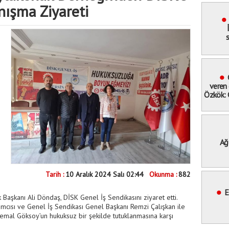
ışma Ziyareti
s
veren 
Özkök: 
hak
ucundan
Ağ
Meyd
"Bay
Tarih :
10 Aralık 2024 Salı 02:44
Okunma :
882
miting
E
aşkanı Ali Döndaş, DİSK Genel İş Sendikasını ziyaret etti.
mcısı ve Genel İş Sendikası Genel Başkanı Remzi Çalışkan ile
emal Göksoy’un hukuksuz bir şekilde tutuklanmasına karşı