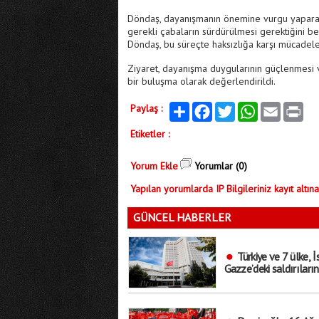
Döndaş, dayanışmanın önemine vurgu yaparak
gerekli çabaların sürdürülmesi gerektiğini bel
Döndaş, bu süreçte haksızlığa karşı mücadele 
Ziyaret, dayanışma duygularının güçlenmesi ve
bir buluşma olarak değerlendirildi.
Paylaş :
Paylaş
Facebook
Twitter
WhatsApp
Email
Print
Etiketler :
Yorum Ekle
Yorumlar (0)
Yapılan yorumlarda IP Bilgileriniz kayıt altına
GÜNCEL HABERLER
Türkiye ve 7 ülke, İs
Gazze’deki saldırıların