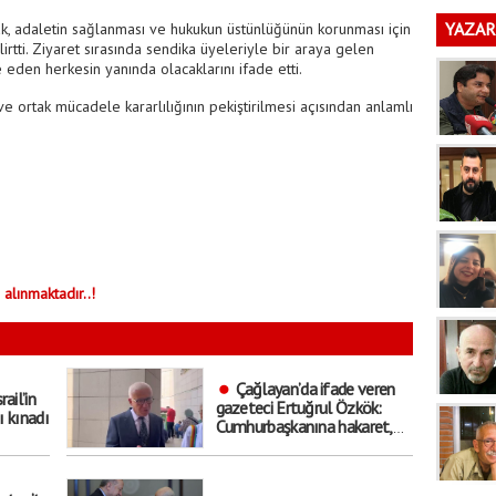
YAZAR
, adaletin sağlanması ve hukukun üstünlüğünün korunması için
irtti. Ziyaret sırasında sendika üyeleriyle bir araya gelen
eden herkesin yanında olacaklarını ifade etti.
 ortak mücadele kararlılığının pekiştirilmesi açısından anlamlı
 alınmaktadır..!
Çağlayan’da ifade veren
rail’in
gazeteci Ertuğrul Özkök:
ı kınadı
Cumhurbaşkanına hakaret,
asla aklımın ucundan dahi
geçmeyecek bir şey