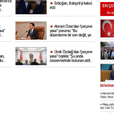
stos’ta
Erdoğan, Bahçeli’yi kabul
e
EN ÇO
etti
k
Bu Ay
 mitinge
ü
Ahmet Özer’den "çerçeve
sa"
yasa" yorumu: "Bu
:
düzenleme bir son değil, yeni
 nihai
bir başlangıçtır”
r
Ümit Özdağ’dan "çerçeve
an,
yasa" tepkisi: "Şu anda
u:
cezaevlerinde bulunan adli
arşı
mahkumların suçu ne,
yeterince adam
öldürmemeleri mi?"
kirletme
» Mersin’de
Oldu: Hem 
» Maaş, aylı
bin 766 TL’