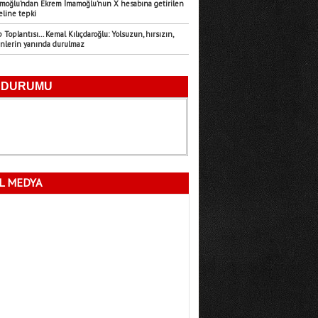
amoğlu’ndan Ekrem İmamoğlu’nun X hesabına getirilen
eline tepki
Emre Türk
Toplantısı... Kemal Kılıçdaroğlu: Yolsuzun, hırsızın,
11.07.2026
enlerin yanında durulmaz
Mersin’in Sessiz Felaketi
Fatma Lalecan
11.09.2025
Neyin Çivisi
L MEDYA