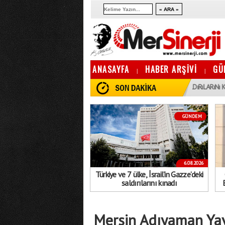
ANASAYFA
HABER ARŞİVİ
GÜ
|
|
16:06
1
TÜRKIYE VE 7 ÜLKE, İSRAIL’IN GAZZE’DEKI SALDıRıLARıNı KıNADı
GÜNDEM
6.08.2026
Türkiye ve 7 ülke, İsrail’in Gazze’deki
saldırılarını kınadı
Mersin Adıyaman Yay