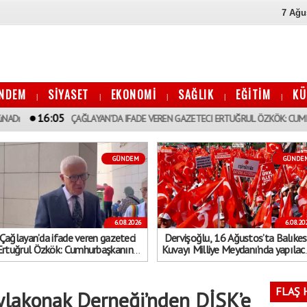
7 Ağu
NDEM
SİYASET
EKONOMİ
SAĞLIK
EĞİTİM
KÜ
|
|
|
|
|
6:05
ÇAĞLAYAN’DA IFADE VEREN GAZETECI ERTUĞRUL ÖZKÖK: CUMHURBAŞKANı
GÜNDEM
GÜNDE
6.08.2026
6.08.20
Çağlayan’da ifade veren gazeteci
Dervişoğlu, 16 Ağustos’ta Balıkes
Ertuğrul Özkök: Cumhurbaşkanına
Kuvayı Milliye Meydanı’nda yapılac
hakaret, asla aklımın ucundan dahi
"Bayrak kaldırıyorum" mitinge
geçmeyecek bir şey
çağrıda bulundu
FLAŞ 
lakonak Derneği’nden DİSK’e