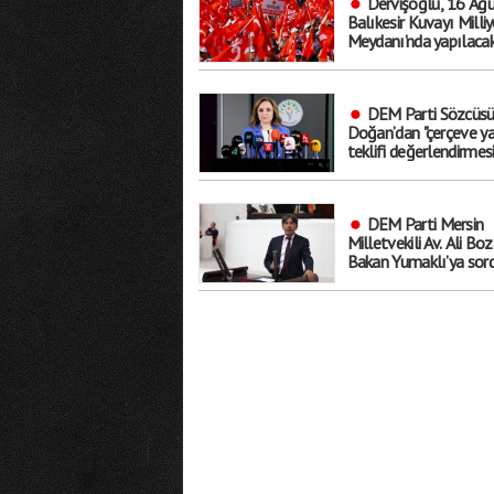
Dervişoğlu, 16 Ağu
Balıkesir Kuvayı Milliy
Meydanı’nda yapılaca
"Bayrak kaldırıyorum"
çağrıda bulundu
DEM Parti Sözcüs
Doğan’dan "çerçeve ya
teklifi değerlendirmesi
"Bütün sorunları çözen
bir düzenleme değil, bi
başlangıç"
DEM Parti Mersin
Milletvekili Av. Ali Boz
Bakan Yumaklı’ya sord
"Mersin’in yangınlara k
hazırlık kapasitesi ne
düzeyde"