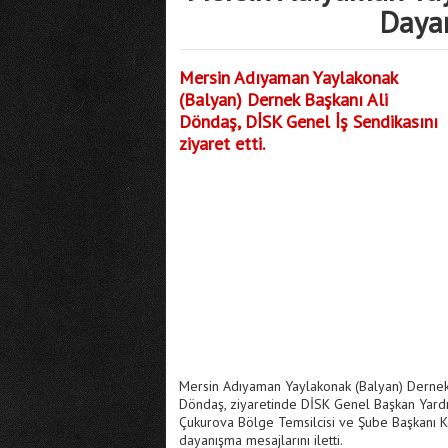
Dayan
Mersin Adıyaman Yaylakonak
(Balyan) Dernek Başkanı Ali
Döndaş, DİSK Genel İş Sendikasını
ziyaret etti.
Mersin Adıyaman Yaylakonak (Balyan) Dernek B
Döndaş, ziyaretinde DİSK Genel Başkan Yardı
Çukurova Bölge Temsilcisi ve Şube Başkanı K
dayanışma mesajlarını iletti.