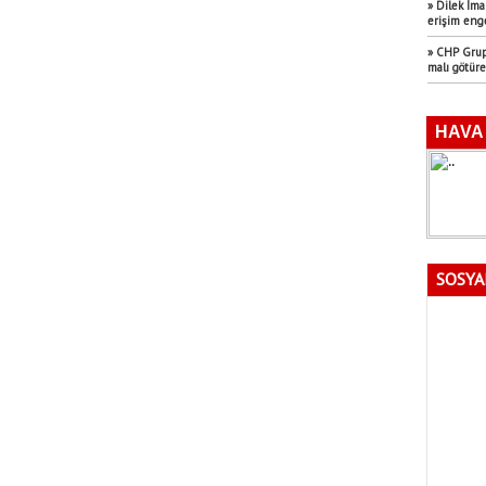
» Dilek İm
erişim eng
» CHP Grup 
malı götür
SOSYA