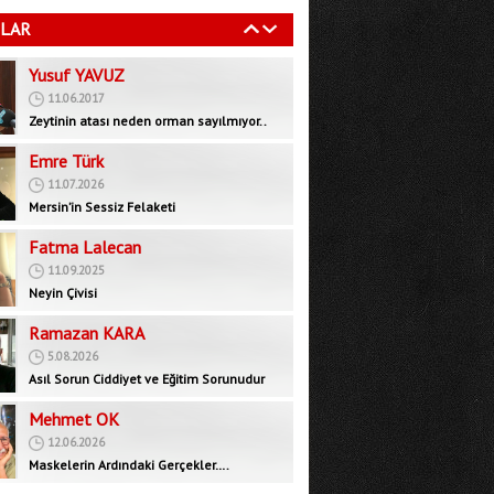
11.06.2017
LAR
Zeytinin atası neden orman sayılmıyor..
Emre Türk
11.07.2026
Mersin’in Sessiz Felaketi
Fatma Lalecan
11.09.2025
Neyin Çivisi
Ramazan KARA
5.08.2026
Asıl Sorun Ciddiyet ve Eğitim Sorunudur
Mehmet OK
12.06.2026
Maskelerin Ardındaki Gerçekler….
Bedrettin GÜNDEŞ
29.09.2025
İktidar muhalefeti devre dışı bırakarak yeni
bir rejim mi, inşa ediyor?