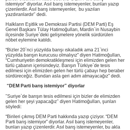
istemiyor” diyorlar. Asıl barış istemeyenler, bunları yazıp
çizenlerdir. Asıl barış istemeyenler, bu yazıları
yazdıranlardır" dedi.
Halkların Eşitlik ve Demokrasi Partisi (DEM Parti) Eş
Genel Başkanı Tülay Hatimoğulları, Mardin`in Nusaybin
ilçesinde Suriye`deki gelişmelere yönelik sürdürülen
nöbet eylemine katıldı.
“Bizler 20`nci yüzyılda barışı ıskaladık ama 21`inci
yüzyılda barışın kurucusu olmalıyız” diyen Hatimoğulları,
“Cumhuriyetin demokratikleşmesi için elimizden gelen her
türlü çabanın içerisindeyiz. Barışın Türkiye`de tesis
edilmesi için elimizden gelen her türlü çabayı hep beraber
sürdüreceğiz. Bundan asla geri adım atmayacağız” dedi.
“DEM Parti barış istemiyor” diyorlar
"Suriye`de barışın tesis edilmesi için bizler de elimizden
gelen her şeyi yapacağız" diyen Hatimoğulları, şunları
söyledi:
“Birileri çıkmış DEM Parti hakkında yazıp çiziyor. “DEM
Parti barış istemiyor” diyorlar. Asıl barış istemeyenler,
bunları yazıp çizenlerdir. Asıl barış istemeyenler, bu akla