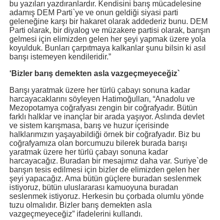
bu yazıları yazdıranlardır. Kendisini barış mücadelesine
adamış DEM Parti`ye ve onun geldiği siyasi parti
geleneğine karşı bir hakaret olarak addederiz bunu. DEM
Parti olarak, bir diyalog ve müzakere partisi olarak, barışın
gelmesi için elimizden gelen her şeyi yapmak üzere yola
koyulduk. Bunları çarpıtmaya kalkanlar şunu bilsin ki asıl
barışı istemeyen kendileridir.”
‘Bizler barış demekten asla vazgeçmeyeceğiz`
Barışı yaratmak üzere her türlü çabayı sonuna kadar
harcayacaklarını söyleyen Hatimoğulları, “Anadolu ve
Mezopotamya coğrafyası zengin bir coğrafyadır. Bütün
farklı halklar ve inançlar bir arada yaşıyor. Aslında devlet
ve sistem karışmasa, barış ve huzur içerisinde
halklarımızın yaşayabildiği örnek bir coğrafyadır. Biz bu
coğrafyamıza olan borcumuzu bilerek burada barışı
yaratmak üzere her türlü çabayı sonuna kadar
harcayacağız. Buradan bir mesajımız daha var. Suriye`de
barışın tesis edilmesi için bizler de elimizden gelen her
şeyi yapacağız. Ama bütün güçlere buradan seslenmek
istiyoruz, bütün uluslararası kamuoyuna buradan
seslenmek istiyoruz. Herkesin bu çorbada olumlu yönde
tuzu olmalıdır. Bizler barış demekten asla
vazgeçmeyeceğiz” ifadelerini kullandı.