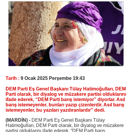
Tarih :
9 Ocak 2025 Perşembe 19:43
DEM Parti Eş Genel Başkanı Tülay Hatimoğulları, DEM
Parti olarak, bir diyalog ve müzakere partisi olduklarını
ifade ederek, “DEM Parti barış istemiyor” diyorlar. Asıl
barış istemeyenler, bunları yazıp çizenlerdir. Asıl barış
istemeyenler, bu yazıları yazdıranlardır" dedi.
(MARDİN) -
DEM Parti Eş Genel Başkanı Tülay
Hatimoğulları, DEM Parti olarak, bir diyalog ve müzakere
partisi olduklarını ifade ederek, “DEM Parti barış