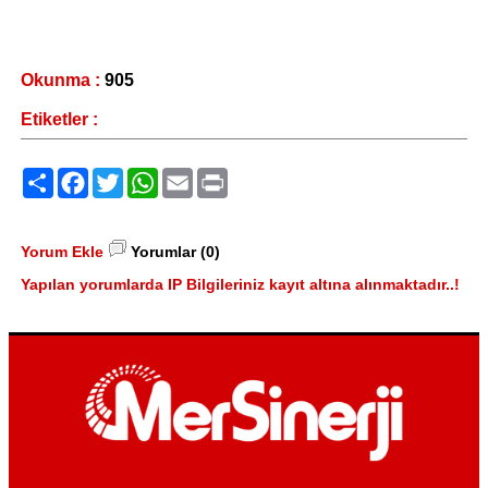
Okunma :
905
Etiketler :
Paylaş
Facebook
Twitter
WhatsApp
Email
Print
Yorum Ekle
Yorumlar (0)
Yapılan yorumlarda IP Bilgileriniz kayıt altına alınmaktadır..!