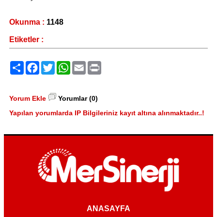
Okunma :
1148
Etiketler :
Paylaş
Facebook
Twitter
WhatsApp
Email
Print
Yorum Ekle
Yorumlar (0)
Yapılan yorumlarda IP Bilgileriniz kayıt altına alınmaktadır..!
ANASAYFA