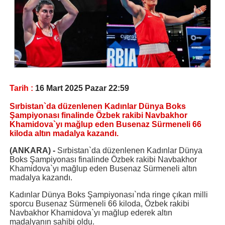
Tarih :
16 Mart 2025 Pazar 22:59
Sırbistan`da düzenlenen Kadınlar Dünya Boks
Şampiyonası finalinde Özbek rakibi Navbakhor
Khamidova`yı mağlup eden Busenaz Sürmeneli 66
kiloda altın madalya kazandı.
(ANKARA) -
Sırbistan`da düzenlenen Kadınlar Dünya
Boks Şampiyonası finalinde Özbek rakibi Navbakhor
Khamidova`yı mağlup eden Busenaz Sürmeneli altın
madalya kazandı.
Kadınlar Dünya Boks Şampiyonası`nda ringe çıkan milli
sporcu Busenaz Sürmeneli 66 kiloda, Özbek rakibi
Navbakhor Khamidova`yı mağlup ederek altın
madalyanın sahibi oldu.