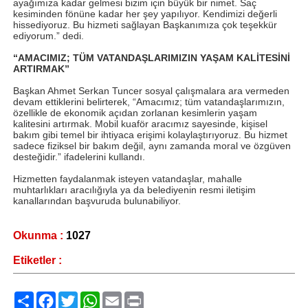
ayağımıza kadar gelmesi bizim için büyük bir nimet. Saç
kesiminden fönüne kadar her şey yapılıyor. Kendimizi değerli
hissediyoruz. Bu hizmeti sağlayan Başkanımıza çok teşekkür
ediyorum.” dedi.
“AMACIMIZ; TÜM VATANDAŞLARIMIZIN YAŞAM KALİTESİNİ
ARTIRMAK”
Başkan Ahmet Serkan Tuncer sosyal çalışmalara ara vermeden
devam ettiklerini belirterek, “Amacımız; tüm vatandaşlarımızın,
özellikle de ekonomik açıdan zorlanan kesimlerin yaşam
kalitesini artırmak. Mobil kuaför aracımız sayesinde, kişisel
bakım gibi temel bir ihtiyaca erişimi kolaylaştırıyoruz. Bu hizmet
sadece fiziksel bir bakım değil, aynı zamanda moral ve özgüven
desteğidir.” ifadelerini kullandı.
Hizmetten faydalanmak isteyen vatandaşlar, mahalle
muhtarlıkları aracılığıyla ya da belediyenin resmi iletişim
kanallarından başvuruda bulunabiliyor.
Okunma :
1027
Etiketler :
Paylaş
Facebook
Twitter
WhatsApp
Email
Print