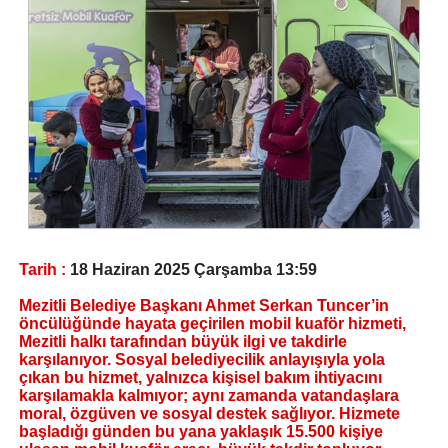
Tarih :
18 Haziran 2025 Çarşamba 13:59
Mezitli Belediye Başkanı Ahmet Serkan Tuncer’in
öncülüğünde hayata geçirilen mobil kuaför hizmeti,
Mezitli halkı tarafından büyük ilgi ve takdirle
karşılanıyor. Sosyal belediyecilik anlayışıyla yola
çıkan bu hizmet, yalnızca kişisel bakım ihtiyacını
karşılamakla kalmıyor; aynı zamanda vatandaşlara
moral, özgüven ve sosyal destek sağlıyor. Hizmete
başladığı günden bu yana yaklaşık 15.500 kişiye