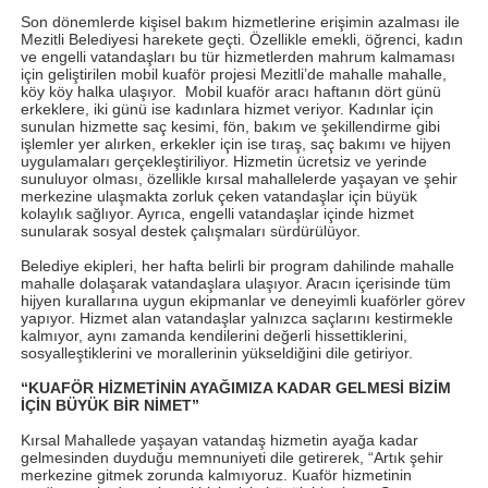
Son dönemlerde kişisel bakım hizmetlerine erişimin azalması ile
Mezitli Belediyesi harekete geçti. Özellikle emekli, öğrenci, kadın
ve engelli vatandaşları bu tür hizmetlerden mahrum kalmaması
için geliştirilen mobil kuaför projesi Mezitli’de mahalle mahalle,
köy köy halka ulaşıyor. Mobil kuaför aracı haftanın dört günü
erkeklere, iki günü ise kadınlara hizmet veriyor. Kadınlar için
sunulan hizmette saç kesimi, fön, bakım ve şekillendirme gibi
işlemler yer alırken, erkekler için ise tıraş, saç bakımı ve hijyen
uygulamaları gerçekleştiriliyor. Hizmetin ücretsiz ve yerinde
sunuluyor olması, özellikle kırsal mahallelerde yaşayan ve şehir
merkezine ulaşmakta zorluk çeken vatandaşlar için büyük
kolaylık sağlıyor. Ayrıca, engelli vatandaşlar içinde hizmet
sunularak sosyal destek çalışmaları sürdürülüyor.
Belediye ekipleri, her hafta belirli bir program dahilinde mahalle
mahalle dolaşarak vatandaşlara ulaşıyor. Aracın içerisinde tüm
hijyen kurallarına uygun ekipmanlar ve deneyimli kuaförler görev
yapıyor. Hizmet alan vatandaşlar yalnızca saçlarını kestirmekle
kalmıyor, aynı zamanda kendilerini değerli hissettiklerini,
sosyalleştiklerini ve morallerinin yükseldiğini dile getiriyor.
“KUAFÖR HİZMETİNİN AYAĞIMIZA KADAR GELMESİ BİZİM
İÇİN BÜYÜK BİR NİMET”
Kırsal Mahallede yaşayan vatandaş hizmetin ayağa kadar
gelmesinden duyduğu memnuniyeti dile getirerek, “Artık şehir
merkezine gitmek zorunda kalmıyoruz. Kuaför hizmetinin