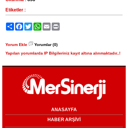
Etiketler :
Paylaş
Facebook
Twitter
WhatsApp
Email
Print
Yorum Ekle
Yorumlar (0)
Yapılan yorumlarda IP Bilgileriniz kayıt altına alınmaktadır..!
ANASAYFA
HABER ARŞİVİ