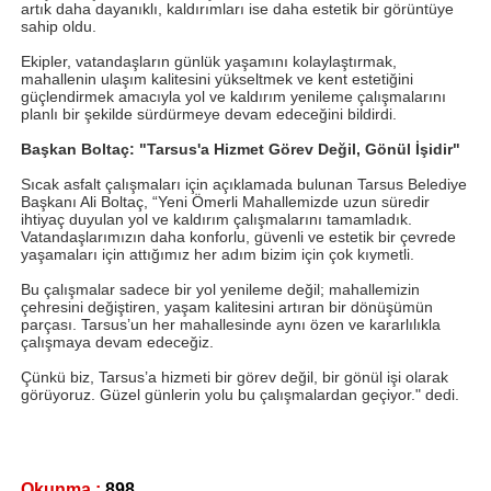
artık daha dayanıklı, kaldırımları ise daha estetik bir görüntüye
sahip oldu.
Ekipler, vatandaşların günlük yaşamını kolaylaştırmak,
mahallenin ulaşım kalitesini yükseltmek ve kent estetiğini
güçlendirmek amacıyla yol ve kaldırım yenileme çalışmalarını
planlı bir şekilde sürdürmeye devam edeceğini bildirdi.
Başkan Boltaç: "Tarsus'a Hizmet Görev Değil, Gönül İşidir"
Sıcak asfalt çalışmaları için açıklamada bulunan Tarsus Belediye
Başkanı Ali Boltaç, “Yeni Ömerli Mahallemizde uzun süredir
ihtiyaç duyulan yol ve kaldırım çalışmalarını tamamladık.
Vatandaşlarımızın daha konforlu, güvenli ve estetik bir çevrede
yaşamaları için attığımız her adım bizim için çok kıymetli.
Bu çalışmalar sadece bir yol yenileme değil; mahallemizin
çehresini değiştiren, yaşam kalitesini artıran bir dönüşümün
parçası. Tarsus’un her mahallesinde aynı özen ve kararlılıkla
çalışmaya devam edeceğiz.
Çünkü biz, Tarsus’a hizmeti bir görev değil, bir gönül işi olarak
görüyoruz. Güzel günlerin yolu bu çalışmalardan geçiyor." dedi.
Okunma :
898