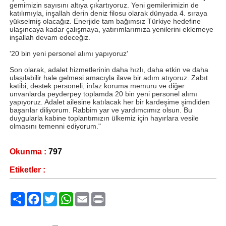
gemimizin sayısını altıya çıkartıyoruz. Yeni gemilerimizin de
katılımıyla, inşallah derin deniz filosu olarak dünyada 4. sıraya
yükselmiş olacağız. Enerjide tam bağımsız Türkiye hedefine
ulaşıncaya kadar çalışmaya, yatırımlarımıza yenilerini eklemeye
inşallah devam edeceğiz.
'20 bin yeni personel alımı yapıyoruz'
Son olarak, adalet hizmetlerinin daha hızlı, daha etkin ve daha
ulaşılabilir hale gelmesi amacıyla ilave bir adım atıyoruz. Zabıt
katibi, destek personeli, infaz koruma memuru ve diğer
unvanlarda peyderpey toplamda 20 bin yeni personel alımı
yapıyoruz. Adalet ailesine katılacak her bir kardeşime şimdiden
başarılar diliyorum. Rabbim yar ve yardımcımız olsun. Bu
duygularla kabine toplantımızın ülkemiz için hayırlara vesile
olmasını temenni ediyorum."
Okunma :
797
Etiketler :
Paylaş
Facebook
Twitter
WhatsApp
Email
Print