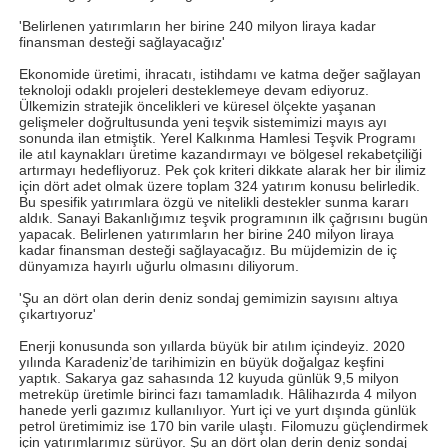
'Belirlenen yatırımların her birine 240 milyon liraya kadar
finansman desteği sağlayacağız'
Ekonomide üretimi, ihracatı, istihdamı ve katma değer sağlayan
teknoloji odaklı projeleri desteklemeye devam ediyoruz.
Ülkemizin stratejik öncelikleri ve küresel ölçekte yaşanan
gelişmeler doğrultusunda yeni teşvik sistemimizi mayıs ayı
sonunda ilan etmiştik. Yerel Kalkınma Hamlesi Teşvik Programı
ile atıl kaynakları üretime kazandırmayı ve bölgesel rekabetçiliği
artırmayı hedefliyoruz. Pek çok kriteri dikkate alarak her bir ilimiz
için dört adet olmak üzere toplam 324 yatırım konusu belirledik.
Bu spesifik yatırımlara özgü ve nitelikli destekler sunma kararı
aldık. Sanayi Bakanlığımız teşvik programının ilk çağrısını bugün
yapacak. Belirlenen yatırımların her birine 240 milyon liraya
kadar finansman desteği sağlayacağız. Bu müjdemizin de iç
dünyamıza hayırlı uğurlu olmasını diliyorum.
'Şu an dört olan derin deniz sondaj gemimizin sayısını altıya
çıkartıyoruz'
Enerji konusunda son yıllarda büyük bir atılım içindeyiz. 2020
yılında Karadeniz’de tarihimizin en büyük doğalgaz keşfini
yaptık. Sakarya gaz sahasında 12 kuyuda günlük 9,5 milyon
metreküp üretimle birinci fazı tamamladık. Hâlihazırda 4 milyon
hanede yerli gazımız kullanılıyor. Yurt içi ve yurt dışında günlük
petrol üretimimiz ise 170 bin varile ulaştı. Filomuzu güçlendirmek
için yatırımlarımız sürüyor. Şu an dört olan derin deniz sondaj