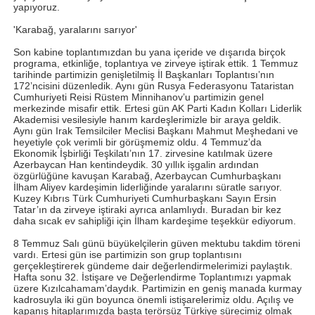
yapıyoruz.
'Karabağ, yaralarını sarıyor'
Son kabine toplantımızdan bu yana içeride ve dışarıda birçok
programa, etkinliğe, toplantıya ve zirveye iştirak ettik. 1 Temmuz
tarihinde partimizin genişletilmiş İl Başkanları Toplantısı’nın
172’ncisini düzenledik. Aynı gün Rusya Federasyonu Tataristan
Cumhuriyeti Reisi Rüstem Minnihanov’u partimizin genel
merkezinde misafir ettik. Ertesi gün AK Parti Kadın Kolları Liderlik
Akademisi vesilesiyle hanım kardeşlerimizle bir araya geldik.
Aynı gün Irak Temsilciler Meclisi Başkanı Mahmut Meşhedani ve
heyetiyle çok verimli bir görüşmemiz oldu. 4 Temmuz’da
Ekonomik İşbirliği Teşkilatı’nın 17. zirvesine katılmak üzere
Azerbaycan Han kentindeydik. 30 yıllık işgalin ardından
özgürlüğüne kavuşan Karabağ, Azerbaycan Cumhurbaşkanı
İlham Aliyev kardeşimin liderliğinde yaralarını süratle sarıyor.
Kuzey Kıbrıs Türk Cumhuriyeti Cumhurbaşkanı Sayın Ersin
Tatar’ın da zirveye iştiraki ayrıca anlamlıydı. Buradan bir kez
daha sıcak ev sahipliği için İlham kardeşime teşekkür ediyorum.
8 Temmuz Salı günü büyükelçilerin güven mektubu takdim töreni
vardı. Ertesi gün ise partimizin son grup toplantısını
gerçekleştirerek gündeme dair değerlendirmelerimizi paylaştık.
Hafta sonu 32. İstişare ve Değerlendirme Toplantımızı yapmak
üzere Kızılcahamam’daydık. Partimizin en geniş manada kurmay
kadrosuyla iki gün boyunca önemli istişarelerimiz oldu. Açılış ve
kapanış hitaplarımızda başta terörsüz Türkiye sürecimiz olmak