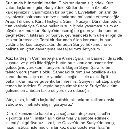
Şunun da bilinmesini isterim: Tıpkı sınırlarımız içindeki Kürt
vatandaşlarımız gibi, Suriye’deki Kürtler de bizim özbeöz
kardeşimizdir. Canımızdan bir parçadır. Evvelallah, onların da
siyonizmin sofrasında meze olmalarına müsaade etmeyeceğiz.
Arap, Türkmen, Kürt, Hristiyan, Sünni, Nusayri, Dürzi demeden,
tüm kesimleriyle Suriye halkının sulh içinde yaşaması bizim en
büyük arzumuzdur. Suriye’nin esenliğine giden yol da bundan
geçmektedir. İstikrarlı bir Suriye, çevresindeki tüm ülkeler için de
istikrar üretecektir. Tersi bir durumda Allah korusun, bunun
yükünü herkes taşıyacaktır. Buradan Suriye hükümetine ve
halkına en içten dayanışma mesajlarımızı iletiyorum.
Aziz kardeşim Cumhurbaşkanı Ahmet Şara’nın basiretli, dirayetli,
kuşatıcı ve güçlü liderliğiyle bütün bu sıkıntıların üstesinden
geleceğine yürekten inanıyorum. Bugün Sayın Şara ile bir
telefon görüşmemiz oldu. Sahadaki durumu ve özellikle akan
kanın durması için neler yapılabileceğimizi ele aldık. İlgili
bakanlıklarımız ve güvenlik birimlerimiz, Suriyeli muhataplarıyla
temas halindeler. Süveyda başta olmak üzere Suriye’deki tüm
gelişmeleri anbean takip ediyoruz ve edeceğiz.
'Ateşkesin, İsrail’in kışkırttığı silahlı militanların katliamlarıyla
sabote edilmek istendiğini görüyoruz'
Dün, ülkemizin de katkılarıyla sağlanan ateşkesin, İsrail’in
kışkırttığı silahlı militanların katliamlarıyla sabote edilmek
istendiğini görüyoruz. İsrail, ne Gazze’de ne Suriye’de barış,
huzur, istikrar istemediğini bir kez daha gösteriyor. İsrail’in