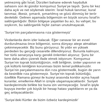
yetmezmiş gibi İsrail, Dürzileri bahane ederek haydutluk
sahasını son iki gündür komşumuz Suriye’ye taşıdı. Şunu bir kez
daha açık ve net söylemek isterim: İsrail hukuk tanımaz, kural
tanımaz, ilkesiz, şımarık, şımartılmış ve gözü dönmüş bir terör
devletidir. Gelinen aşamada bölgemizin en büyük sorunu İsrail’in
saldırganlığıdır. Bütün bölgeye yaşatılan bu acı, bu vahşet, bu
soykırım, bu saldırganlık hiçbir zaman unutulmayacak.
'Suriye’nin parçalanmasına rıza göstermeyiz'
Vicdanlarda derin izler kalacak. Eğer canavar bir an evvel
durdurulmazsa önce bölgemizi, sonra dünyayı ateşe atmaktan
çekinmeyecektir. Biz bunu görüyoruz. İki yıldır en yüksek
perdeden bu gerçeği cesaretle dillendiriyoruz. Bununla kalmıyor,
her türlü senaryoya karşı gerekli önlemleri alıyoruz. Şunu bir
kere daha altını çizerek ifade etmek istiyorum: Komşumuz
Suriye’nin toprak bütünlüğünün, milli birliğinin, üniter yapısının ve
çok kültürlü kimliğinin korunması bizim temel politikamızdır.
Suriye’nin parçalanmasına dün rıza göstermedik, bugün de yarın
da kesinlikle rıza göstermeyiz. Suriye’nin toprak bütünlüğü,
özellikle Ramana güneyi ile kuzeyi arasında koridor açma hayali
kuranlar, emellerine Allah’ın izniyle ulaşamayacaklardır. Suriyeli
kardeşlerimizle birlikte biz buna izin vermeyeceğiz. İsrail’in ipiyle
kuyuya inenler çok büyük bir hesap hatası yaptıklarını er ya da
geç anlayacaklardır.
'Suriye’deki Kürtler de bizim özbeöz kardeşimizdir'