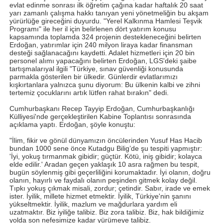
evlat edinme sonrası ilk öğretim çağına kadar haftalık 20 saat
yarı zamanlı çalışma hakkı tanıyan yeni yönetmeliğin bu akşam
yürürlüğe gireceğini duyurdu. "Yerel Kalkınma Hamlesi Teşvik
Programı" ile her il için belirlenen dört yatırım konusu
kapsamında toplamda 324 projenin destekleneceğini belirten
Erdoğan, yatırımlar için 240 milyon liraya kadar finansman
desteği sağlanacağını kaydetti. Adalet hizmetleri için 20 bin
personel alımı yapacağını belirten Erdoğan, LGS'deki şaibe
tartışmalarıyal ilgili "Türkiye, sınav güvenliği konusunda
parmakla gösterilen bir ülkedir. Günlerdir evlatlarımızı
kışkırtanlara yalnızca şunu diyorum: Bu ülkenin kalbi ve zihni
tertemiz çocuklarını artık lütfen rahat bırakın" dedi.
Cumhurbaşkanı Recep Tayyip Erdoğan, Cumhurbaşkanlığı
Külliyesi'nde gerçekleştirilen Kabine Toplantısı sonrasında
açıklama yaptı. Erdoğan, şöyle konuştu:
"İlim, fikir ve gönül dünyamızın öncülerinden Yusuf Has Hacib
bundan 1000 sene önce Kutadgu Bilig’de şu tespiti yapmıştır:
'İyi, yokuş tırmanmak gibidir; güçtür. Kötü, iniş gibidir; kolayca
elde edilir.' Aradan geçen yaklaşık 10 asra rağmen bu tespit,
bugün söylenmiş gibi geçerliliğini korumaktadır. İyi olanın, doğru
olanın, hayırlı ve faydalı olanın peşinden gitmek kolay değil.
Tıpkı yokuş çıkmak misali, zordur; çetindir. Sabır, irade ve emek
ister. İyilik, millete hizmet etmektir. İyilik, Türkiye'nin şanını
yükseltmektir. İyilik, mazlum ve mağdurlara yardım eli
uzatmaktır. Biz iyiliğe talibiz. Biz zora talibiz. Biz, hak bildiğimiz
yolda son nefesimize kadar yürümeye talibiz.