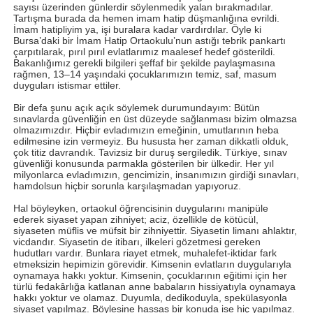
sayısı üzerinden günlerdir söylenmedik yalan bırakmadılar.
Tartışma burada da hemen imam hatip düşmanlığına evrildi.
İmam hatipliyim ya, işi buralara kadar vardırdılar. Öyle ki
Bursa’daki bir İmam Hatip Ortaokulu’nun astığı tebrik pankartı
çarpıtılarak, pırıl pırıl evlatlarımız maalesef hedef gösterildi.
Bakanlığımız gerekli bilgileri şeffaf bir şekilde paylaşmasına
rağmen, 13–14 yaşındaki çocuklarımızın temiz, saf, masum
duyguları istismar ettiler.
Bir defa şunu açık açık söylemek durumundayım: Bütün
sınavlarda güvenliğin en üst düzeyde sağlanması bizim olmazsa
olmazımızdır. Hiçbir evladımızın emeğinin, umutlarının heba
edilmesine izin vermeyiz. Bu hususta her zaman dikkatli olduk,
çok titiz davrandık. Tavizsiz bir duruş sergiledik. Türkiye, sınav
güvenliği konusunda parmakla gösterilen bir ülkedir. Her yıl
milyonlarca evladımızın, gencimizin, insanımızın girdiği sınavları,
hamdolsun hiçbir sorunla karşılaşmadan yapıyoruz.
Hal böyleyken, ortaokul öğrencisinin duygularını manipüle
ederek siyaset yapan zihniyet; aciz, özellikle de kötücül,
siyaseten müflis ve müfsit bir zihniyettir. Siyasetin limanı ahlaktır,
vicdandır. Siyasetin de itibarı, ilkeleri gözetmesi gereken
hudutları vardır. Bunlara riayet etmek, muhalefet-iktidar fark
etmeksizin hepimizin görevidir. Kimsenin evlatların duygularıyla
oynamaya hakkı yoktur. Kimsenin, çocuklarının eğitimi için her
türlü fedakârlığa katlanan anne babaların hissiyatıyla oynamaya
hakkı yoktur ve olamaz. Duyumla, dedikoduyla, spekülasyonla
siyaset yapılmaz. Böylesine hassas bir konuda ise hiç yapılmaz.