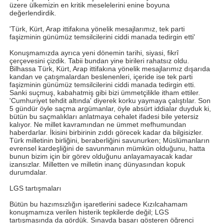
üzere ülkemizin en kritik meselelerini enine boyuna
değerlendirdik.
'Türk, Kürt, Arap ittifakına yönelik mesajlarımız, tek parti
faşizminin günümüz temsilcilerini ciddi manada tedirgin etti'
Konuşmamızda ayrıca yeni dönemin tarihi, siyasi, fikrî
çerçevesini çizdik. Tabii bundan yine birileri rahatsız oldu.
Bilhassa Türk, Kürt, Arap ittifakına yönelik mesajlarımız dışarıda
kandan ve çatışmalardan beslenenleri, içeride ise tek parti
faşizminin günümüz temsilcilerini ciddi manada tedirgin etti.
Sanki suçmuş, kabahatmiş gibi bizi ümmetçilikle itham ettiler.
'Cumhuriyet tehdit altında' diyerek korku yaymaya çalıştılar. Son
5 gündür öyle saçma argümanlar, öyle absürt iddialar duyduk ki,
bütün bu saçmalıkları anlatmaya cehalet ifadesi bile yetersiz
kalıyor. Ne millet kavramından ne ümmet mefhumundan
haberdarlar. İkisini birbirinin zıddı görecek kadar da bilgisizler.
Türk milletinin birliğini, beraberliğini savunurken; Müslümanların
evrensel kardeşliğini de savunmanın mümkün olduğunu, hatta
bunun bizim için bir görev olduğunu anlayamayacak kadar
izansızlar. Milletten ve milletin inanç dünyasından kopuk
durumdalar.
LGS tartışmaları
Bütün bu hazımsızlığın işaretlerini sadece Kızılcahamam
konuşmamıza verilen histerik tepkilerde değil; LGS
tartışmasında da gördük. Sınavda başarı gösteren öğrenci