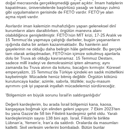
doğal mecrasında gerçekleşmediği gayet açıktır. İmam hatiplerin
kapatılması, üniversitelerde başörtüsü yasağı ve katsayı zulmü
gibi uygulamaların gerisinde de FETÖ vardır. FETÖ’ye alan
açma niyeti vardır.
Asırlardır iman kalemizin muhafızlığını yapan geleneksel dinî
kurumların alanı daraltılırken, örgütün manevra alanı
olabildiğince genişletilmiştir. FETÖ’nün MİT krizi, 17-25 Aralık ve
15 Temmuz’da yapmaya çalıştığı darbeler, bugün yaşananların
ışığında daha bir anlam kazanmaktadır. Bu hainlerin asıl
gayelerinin ne olduğu daha belirgin hâle gelmektedir. Bu gerçek
tam olarak anlaşılmadan, FETÖ’nün içimize sokulmuş ajanlarla
dolu bir Truva atı olduğu kavranamaz. 15 Temmuz Destanı,
sadece millî iradeyi ve demokrasimizi ipten almamış; aynı
zamanda bu Truva atının da kolunu, bacağını kırmıştır. Küresel
emperyalizm, 15 Temmuz’da Türkiye içindeki en sadık müttefikini
kaybetmiştir. Mücadele henüz bitmiş değildir. Örgütün kökünü
kurutuncaya kadar; azimle, sabırla, titizlikle; suçlu-masum
ayrımını çok iyi yaparak inşallah mücadelemizi sürdüreceğiz.
'Bölgemizin en büyük sorunu İsrail’in saldırganlığıdır'
Değerli kardeşlerim, bu arada İsrail bölgemizi kana, kaosa,
kargaşaya boğmak için elinden geleni yapıyor. 7 Ekim 2023’ten
bu yana Gazze’de 58 bin Filistinli kardeşimiz şehit oldu. Yaralı
kardeşlerimizin sayısı 138 bini aştı. İsrail, Filistin’le birlikte
Lübnan’a, Yemen’e, İran’a da saldırdı. Oralarda da masumları
katletti. Sivil yerleşim yerlerini bombaladı. Bütün bunlar