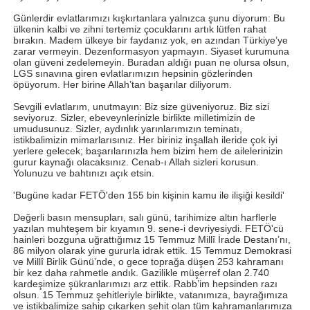
Günlerdir evlatlarımızı kışkırtanlara yalnızca şunu diyorum: Bu
ülkenin kalbi ve zihni tertemiz çocuklarını artık lütfen rahat
bırakın. Madem ülkeye bir faydanız yok, en azından Türkiye’ye
zarar vermeyin. Dezenformasyon yapmayın. Siyaset kurumuna
olan güveni zedelemeyin. Buradan aldığı puan ne olursa olsun,
LGS sınavına giren evlatlarımızın hepsinin gözlerinden
öpüyorum. Her birine Allah’tan başarılar diliyorum.
Sevgili evlatlarım, unutmayın: Biz size güveniyoruz. Biz sizi
seviyoruz. Sizler, ebeveynlerinizle birlikte milletimizin de
umudusunuz. Sizler, aydınlık yarınlarımızın teminatı,
istikbalimizin mimarlarısınız. Her biriniz inşallah ileride çok iyi
yerlere gelecek; başarılarınızla hem bizim hem de ailelerinizin
gurur kaynağı olacaksınız. Cenab-ı Allah sizleri korusun.
Yolunuzu ve bahtınızı açık etsin.
'Bugüne kadar FETÖ'den 155 bin kişinin kamu ile ilişiği kesildi'
Değerli basın mensupları, salı günü, tarihimize altın harflerle
yazılan muhteşem bir kıyamın 9. sene-i devriyesiydi. FETÖ'cü
hainleri bozguna uğrattığımız 15 Temmuz Millî İrade Destanı’nı,
86 milyon olarak yine gururla idrak ettik. 15 Temmuz Demokrasi
ve Millî Birlik Günü’nde, o gece toprağa düşen 253 kahramanı
bir kez daha rahmetle andık. Gazilikle müşerref olan 2.740
kardeşimize şükranlarımızı arz ettik. Rabb’im hepsinden razı
olsun. 15 Temmuz şehitleriyle birlikte, vatanımıza, bayrağımıza
ve istikbalimize sahip çıkarken şehit olan tüm kahramanlarımıza