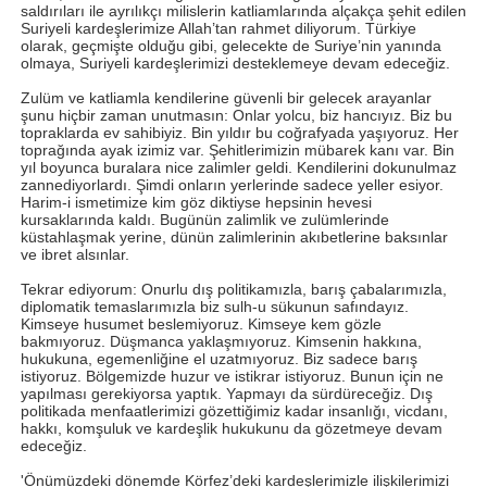
saldırıları ile ayrılıkçı milislerin katliamlarında alçakça şehit edilen
Suriyeli kardeşlerimize Allah’tan rahmet diliyorum. Türkiye
olarak, geçmişte olduğu gibi, gelecekte de Suriye’nin yanında
olmaya, Suriyeli kardeşlerimizi desteklemeye devam edeceğiz.
Zulüm ve katliamla kendilerine güvenli bir gelecek arayanlar
şunu hiçbir zaman unutmasın: Onlar yolcu, biz hancıyız. Biz bu
topraklarda ev sahibiyiz. Bin yıldır bu coğrafyada yaşıyoruz. Her
toprağında ayak izimiz var. Şehitlerimizin mübarek kanı var. Bin
yıl boyunca buralara nice zalimler geldi. Kendilerini dokunulmaz
zannediyorlardı. Şimdi onların yerlerinde sadece yeller esiyor.
Harim-i ismetimize kim göz diktiyse hepsinin hevesi
kursaklarında kaldı. Bugünün zalimlik ve zulümlerinde
küstahlaşmak yerine, dünün zalimlerinin akıbetlerine baksınlar
ve ibret alsınlar.
Tekrar ediyorum: Onurlu dış politikamızla, barış çabalarımızla,
diplomatik temaslarımızla biz sulh-u sükunun safındayız.
Kimseye husumet beslemiyoruz. Kimseye kem gözle
bakmıyoruz. Düşmanca yaklaşmıyoruz. Kimsenin hakkına,
hukukuna, egemenliğine el uzatmıyoruz. Biz sadece barış
istiyoruz. Bölgemizde huzur ve istikrar istiyoruz. Bunun için ne
yapılması gerekiyorsa yaptık. Yapmayı da sürdüreceğiz. Dış
politikada menfaatlerimizi gözettiğimiz kadar insanlığı, vicdanı,
hakkı, komşuluk ve kardeşlik hukukunu da gözetmeye devam
edeceğiz.
'Önümüzdeki dönemde Körfez’deki kardeşlerimizle ilişkilerimizi