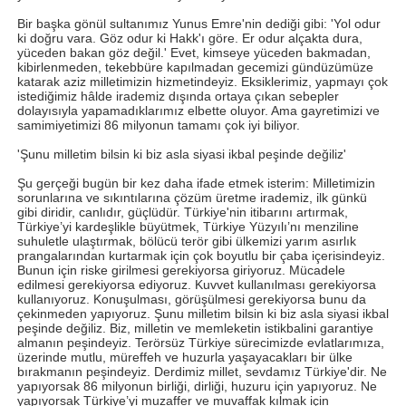
Bir başka gönül sultanımız Yunus Emre'nin dediği gibi: 'Yol odur
ki doğru vara. Göz odur ki Hakk'ı göre. Er odur alçakta dura,
yüceden bakan göz değil.' Evet, kimseye yüceden bakmadan,
kibirlenmeden, tekebbüre kapılmadan gecemizi gündüzümüze
katarak aziz milletimizin hizmetindeyiz. Eksiklerimiz, yapmayı çok
istediğimiz hâlde irademiz dışında ortaya çıkan sebepler
dolayısıyla yapamadıklarımız elbette oluyor. Ama gayretimizi ve
samimiyetimizi 86 milyonun tamamı çok iyi biliyor.
'Şunu milletim bilsin ki biz asla siyasi ikbal peşinde değiliz'
Şu gerçeği bugün bir kez daha ifade etmek isterim: Milletimizin
sorunlarına ve sıkıntılarına çözüm üretme irademiz, ilk günkü
gibi diridir, canlıdır, güçlüdür. Türkiye'nin itibarını artırmak,
Türkiye’yi kardeşlikle büyütmek, Türkiye Yüzyılı’nı menziline
suhuletle ulaştırmak, bölücü terör gibi ülkemizi yarım asırlık
prangalarından kurtarmak için çok boyutlu bir çaba içerisindeyiz.
Bunun için riske girilmesi gerekiyorsa giriyoruz. Mücadele
edilmesi gerekiyorsa ediyoruz. Kuvvet kullanılması gerekiyorsa
kullanıyoruz. Konuşulması, görüşülmesi gerekiyorsa bunu da
çekinmeden yapıyoruz. Şunu milletim bilsin ki biz asla siyasi ikbal
peşinde değiliz. Biz, milletin ve memleketin istikbalini garantiye
almanın peşindeyiz. Terörsüz Türkiye sürecimizde evlatlarımıza,
üzerinde mutlu, müreffeh ve huzurla yaşayacakları bir ülke
bırakmanın peşindeyiz. Derdimiz millet, sevdamız Türkiye'dir. Ne
yapıyorsak 86 milyonun birliği, dirliği, huzuru için yapıyoruz. Ne
yapıyorsak Türkiye’yi muzaffer ve muvaffak kılmak için