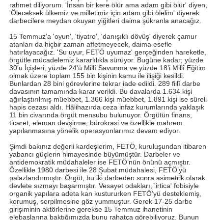
rahmet diliyorum. 'İnsan bir kere ölür ama adam gibi ölür' diyen,
'Öleceksek ülkemiz ve milletimiz için adam gibi ölelim' diyerek
darbecilere meydan okuyan yiğitleri daima şükranla anacağız.
15 Temmuz’a 'oyun', 'tiyatro', 'danışıklı dövüş' diyerek çamur
atanları da hiçbir zaman affetmeyecek, daima esefle
hatırlayacağız. 'Su uyur, FETÖ uyumaz' gerçeğinden hareketle,
örgütle mücadelemiz kararlılıkla sürüyor. Bugüne kadar; yüzde
30’u İçişleri, yüzde 24’ü Millî Savunma ve yüzde 18’i Millî Eğitim
olmak üzere toplam 155 bin kişinin kamu ile ilişiği kesildi.
Bunlardan 28 bini görevlerine tekrar iade edildi. 289 fiilî darbe
davasının tamamında karar verildi. Bu davalarda 1.634 kişi
ağırlaştırılmış müebbet, 1.366 kişi müebbet, 1.891 kişi ise süreli
hapis cezası aldı. Hâlihazırda ceza infaz kurumlarında yaklaşık
11 bin civarında örgüt mensubu bulunuyor. Örgütün finans,
ticaret, eleman devşirme, bürokrasi ve özellikle mahrem
yapılanmasına yönelik operasyonlarımız devam ediyor.
Şimdi bakınız değerli kardeşlerim, FETÖ, kuruluşundan itibaren
yabancı güçlerin himayesinde büyümüştür. Darbeler ve
antidemokratik müdahaleler ise FETÖ’nün önünü açmıştır.
Özellikle 1980 darbesi ile 28 Şubat müdahalesi, FETÖ’yü
palazlandırmıştır. Örgüt, bu iki darbeden sonra asimetrik olarak
devlete sızmayı başarmıştır. Vesayet odakları, 'irtica' fobisiyle
organik yapılara adeta kan kustururken FETÖ’yü desteklemiş,
korumuş, serpilmesine göz yummuştur. Gerek 17-25 darbe
girişiminin aktörlerine gerekse 15 Temmuz ihanetinin
elebaşlarına baktığımızda bunu rahatça görebiliyoruz. Bunun