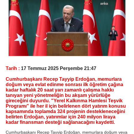
Tarih :
17 Temmuz 2025 Perşembe 21:47
Cumhurbaşkanı Recep Tayyip Erdoğan, memurlara
doğum veya evlat edinme sonrası ilk öğretim çağına
kadar haftalık 20 saat yarı zamanlı çalışma hakkı
tanıyan yeni yönetmeliğin bu akşam yürürlüğe
gireceğini duyurdu. "Yerel Kalkınma Hamlesi Teşvik
Programı" ile her il için belirlenen dört yatırım konusu
kapsamında toplamda 324 projenin destekleneceğini
belirten Erdoğan, yatırımlar için 240 milyon liraya
kadar finansman desteği sağlanacağını kaydetti.
Cumhurbaşkanı Recep Tayyip Erdoğan, memurlara doğum veya