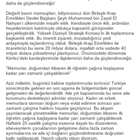
daha da güçlendireceğiz'
Değerli basın mensupları, biliyorsunuz dün Birleşik Arap
Emirlikleri Devlet Başkanı Şeyh Muhammed bin Zayid El
Nahyan’ı ülkemizde misafir ettik. Kendisiyle önce ikili, ardından
heyetlerimizin katılımıyla oldukça kapsamlı görüşmeler
gerçekleştirdik. Yüksek Düzeyli Stratejik Konsey’in ilk toplantısına
başkanlık ettik. Bu önemli ziyareti, imzaladığımız yedi
anlaşmayla taçlandırmış olduk. Birleşik Arap Emirlikleri ile
ticaretimizi bu sene 20 milyar dolara, inşallah orta vadede 40
milyar dolara yükseltmeyi planlıyoruz. Önümüzdeki dönemde
Körfez’deki kardeşlerimizle ilişkilerimizi daha da güçlendireceğiz.
"Memurlar, doğumdan itibaren ilk öğretim çağına başlayana
kadar yarı zamanlı çalışabilecek"
Aziz milletim, bugünkü kabine toplantımızda terörsüz Türkiye
sürecimizde gelinen en son aşama ile bölgemizdeki güncel
gelişmeleri de değerlendirdik. Aile yılı kapsamında bu sene aile
kurumunu destekleyici adımlar atıyoruz. Kadın ve erkek
memurlara tanınan doğum veya evlat edinme sonrası yarı
zamanlı çalışma hakkını hayata geçiriyoruz. Bu akşam
yayınlanacak yönetmelikle memurlar, doğumdan itibaren ilk
öğretim çağına başlayana kadar yarı zamanlı çalışabilecek.
Haftalık 20 saatlik çalışma esasına dayalı bu düzenleme,
ebeveynlerin çocuklarının gelişimine daha fazla zaman
ayırmalarına ve aile içi bağların güçlendirilmesine doğrudan
katkı sağlayacak. Hayırlı uğurlu olsun diyorum.