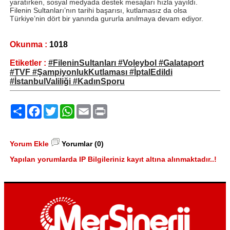
yaratırken, sosyal medyada destek mesajları hızla yayıldı.
Filenin Sultanları’nın tarihi başarısı, kutlamasız da olsa
Türkiye’nin dört bir yanında gururla anılmaya devam ediyor.
Okunma :
1018
Etiketler :
#FileninSultanları #Voleybol #Galataport
#TVF #ŞampiyonlukKutlaması #İptalEdildi
#İstanbulValiliği #KadınSporu
Paylaş
Facebook
Twitter
WhatsApp
Email
Print
Yorum Ekle
Yorumlar (0)
Yapılan yorumlarda IP Bilgileriniz kayıt altına alınmaktadır..!