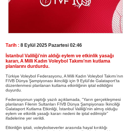
Tarih :
8 Eylül 2025 Pazartesi 02:46
İstanbul Valiliği’nin aldığı eylem ve etkinlik yasağı
kararı, A Milli Kadın Voleybol Takımı’nın kutlama
planlarını durdurdu.
Türkiye Voleybol Federasyonu, A Milli Kadın Voleybol Takımı’nın
FIVB Dünya Şampiyonası ikinciliği için 9 Eylül’de Galataport’ta
düzenlenmesi planlanan kutlama etkinliğinin iptal edildiğini
duyurdu.
Federasyonun yaptığı yazılı açıklamada, “Yarın gerçekleşmesi
planlanan Filenin Sultanları FIVB Dünya Şampiyonası İkinciliği
Galataport Kutlama Etkinliği, İstanbul Valiliği'nin almış olduğu
eylem ve etkinlik yasağı kararı nedeni ile iptal edilmiştir”
ifadelerine yer verildi.
Etkinliğin iptali, voleybolseverler arasında hayal kırıklığı