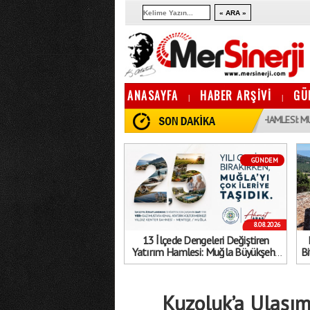
ANASAYFA
HABER ARŞİVİ
GÜ
|
|
10:13
13 İLÇEDE DENGELERI DEĞIŞTIREN YATıRıM HAMLESI: MUĞLA BÜYÜK
GÜNDEM
8.08.2026
13 İlçede Dengeleri Değiştiren
Yatırım Hamlesi: Muğla Büyükşehir
Bi
Belediyesi’nden Gövde Gösterisi!
Kuzoluk’a Ulaşım