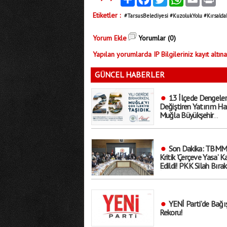
Etiketler :
#TarsusBelediyesi #KuzolukYolu #Kırsalda
Yorum Ekle
Yorumlar (0)
Yapılan yorumlarda IP Bilgileriniz kayıt altına
GÜNCEL HABERLER
13 İlçede Dengeler
Değiştiren Yatırım Ha
Muğla Büyükşehir
Belediyesi’nden Gövde
Gösterisi!
Son Dakika: TBMM
Kritik ’Çerçeve Yasa’ K
Edildi! PKK Silah Bırak
İnfazlar Ertelenecek..
Kapsam Dışında?
YENİ Parti’de Bağı
Rekoru!