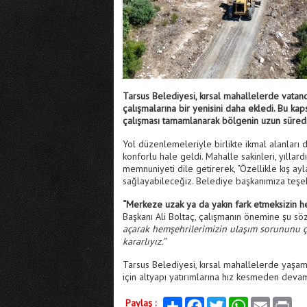
Tarsus Belediyesi, kırsal mahallelerde vatand
çalışmalarına bir yenisini daha ekledi. Bu k
çalışması tamamlanarak bölgenin uzun süred
Yol düzenlemeleriyle birlikte ikmal alanları d
konforlu hale geldi. Mahalle sakinleri, yılla
memnuniyeti dile getirerek, “Özellikle kış ayl
sağlayabileceğiz. Belediye başkanımıza teşekk
“Merkeze uzak ya da yakın fark etmeksizin he
Başkanı Ali Boltaç, çalışmanın önemine şu sözl
açarak hemşehrilerimizin ulaşım sorununu ç
kararlıyız.”
Tarsus Belediyesi, kırsal mahallelerde yaşam
için altyapı yatırımlarına hız kesmeden deva
Paylaş :
Paylaş
Facebook
Twitter
WhatsApp
Email
Print