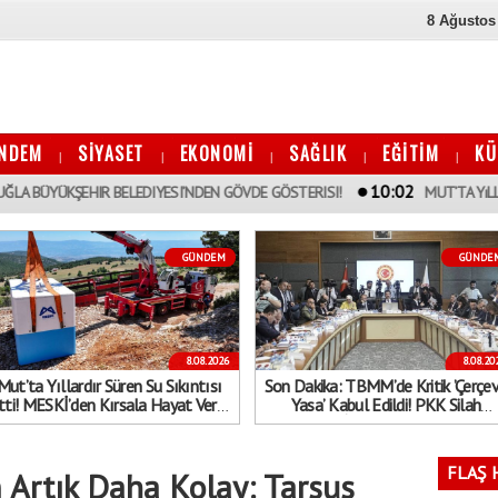
8 Ağustos
NDEM
SİYASET
EKONOMİ
SAĞLIK
EĞİTİM
KÜ
|
|
|
|
|
10:02
ŞEHIR BELEDIYESI’NDEN GÖVDE GÖSTERISI!
MUT’TA YıLLARDıR SÜREN
GÜNDEM
GÜNDE
8.08.2026
8.08.20
Mut’ta Yıllardır Süren Su Sıkıntısı
Son Dakika: TBMM’de Kritik ’Çerçe
tti! MESKİ’den Kırsala Hayat Veren
Yasa’ Kabul Edildi! PKK Silah
Dev Hamle
Bırakırsa İnfazlar Ertelenecek...
Kimler Kapsam Dışında?
FLAŞ 
 Artık Daha Kolay: Tarsus