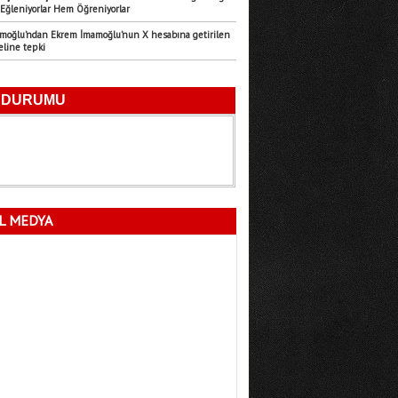
Eğleniyorlar Hem Öğreniyorlar
Emre Türk
amoğlu’ndan Ekrem İmamoğlu’nun X hesabına getirilen
11.07.2026
eline tepki
Mersin’in Sessiz Felaketi
Fatma Lalecan
11.09.2025
Neyin Çivisi
L MEDYA