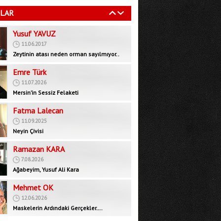
11.06.2017
LAR
Zeytinin atası neden orman sayılmıyor..
Emre Türk
11.07.2026
Mersin’in Sessiz Felaketi
Fatma Lalecan
11.09.2025
Neyin Çivisi
Ramazan KARA
7.08.2026
Ağabeyim, Yusuf Ali Kara
Mehmet OK
12.06.2026
Maskelerin Ardındaki Gerçekler….
Bedrettin GÜNDEŞ
29.09.2025
İktidar muhalefeti devre dışı bırakarak yeni
bir rejim mi, inşa ediyor?