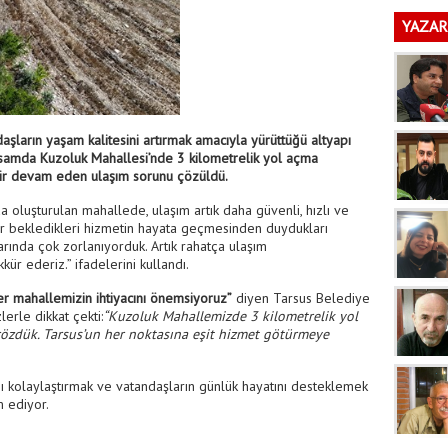
YAZAR
aşların yaşam kalitesini artırmak amacıyla yürüttüğü altyapı
apsamda Kuzoluk Mahallesi’nde 3 kilometrelik yol açma
ir devam eden ulaşım sorunu çözüldü.
a oluşturulan mahallede, ulaşım artık daha güvenli, hızlı ve
rdır bekledikleri hizmetin hayata geçmesinden duydukları
arında çok zorlanıyorduk. Artık rahatça ulaşım
ür ederiz.” ifadelerini kullandı.
r mahallemizin ihtiyacını önemsiyoruz”
diyen Tarsus Belediye
erle dikkat çekti:
“Kuzoluk Mahallemizde 3 kilometrelik yol
özdük. Tarsus’un her noktasına eşit hizmet götürmeye
ı kolaylaştırmak ve vatandaşların günlük hayatını desteklemek
m ediyor.