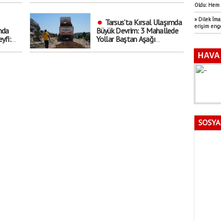
Oldu: Hem 
» Dilek İm
Tarsus’ta Kırsal Ulaşımda
erişim eng
nda
Büyük Devrim: 3 Mahallede
yfi:
Yollar Baştan Aşağı
Yenilendi!
u
SOSYA