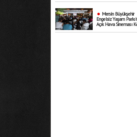
Mersin Büyükşehir
Engelsiz Yaşam Parkı’
Açık Hava Sineması Ke
Sosyalleşmenin ve
Eğlencenin Adresi Old