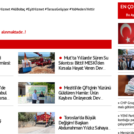
EN ÇO
Hizmet #AliBoltaç #EşitHizmet #TarsusGelişiyor #YolMedeniYettir
Bu Ay
 alınmaktadır..!
i
Mut’ta Yıllardır Süren Su
mlesi:
Sıkıntısı Bitti! MESKİ’den
Kırsala Hayat Veren Dev
Hamle
’de
Mezitli’de Çiftçinin Yüzünü
abul
Güldüren Hamle: Ürün
ırsa
Kaybını Önleyecek Dev
. Kimler
Destek Başladı!
» CHP Grup 
malı götür
» YENİ Part
Toroslar’da Büyük
ş
kurduğu par
Değişim! Başkan
çalışıyorlar"
Abdurrahman Yıldız Sahaya
İndi: ’Hedef Yıl Sonu’
» Mersin’de