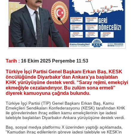
Tarih :
16 Ekim 2025 Perşembe 11:53
Türkiye İşçi Partisi Genel Başkanı Erkan Baş, KESK
öncülüğünde Diyarbakır’dan Ankara’ya başlatılan
KHK yürüyüşüne destek verdi. “Saray rejimi, emekçiyi
ekmeğiyle cezalandırıyor. Bu zulüm sona ermeli”
diyerek kamuoyuna çağrıda bulundu.
Türkiye İşçi Partisi (TİP) Genel Başkanı Erkan Baş, Kamu
Emekçileri Sendikaları Konfederasyonu (KESK) tarafından KHK
ile görevlerinden ihraç edilen kamu emekçilerinin işe iadesi
talebiyle başlatılan Diyarbakır-Ankara yürüyüşüne destek verdi.
Baş, sosyal medya platformu X üzerinden yaptığı açıklamada,
“Kamudan ihraç edilenlerin göreve iadesi talebiyle ve KESK’in