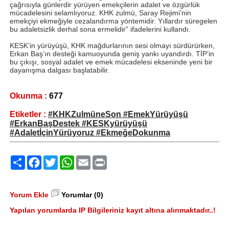
çağrısıyla günlerdir yürüyen emekçilerin adalet ve özgürlük
mücadelesini selamlıyoruz. KHK zulmü, Saray Rejimi’nin
emekçiyi ekmeğiyle cezalandırma yöntemidir. Yıllardır süregelen
bu adaletsizlik derhal sona ermelidir” ifadelerini kullandı.
KESK’in yürüyüşü, KHK mağdurlarının sesi olmayı sürdürürken,
Erkan Baş’ın desteği kamuoyunda geniş yankı uyandırdı. TİP’in
bu çıkışı, sosyal adalet ve emek mücadelesi ekseninde yeni bir
dayanışma dalgası başlatabilir.
Okunma :
677
Etiketler :
#KHKZulmüneSon #EmekYürüyüşü
#ErkanBaşDestek #KESKyürüyüşü
#AdaletİçinYürüyoruz #EkmeğeDokunma
Paylaş
Facebook
Twitter
WhatsApp
Email
Print
Yorum Ekle
Yorumlar (0)
Yapılan yorumlarda IP Bilgileriniz kayıt altına alınmaktadır..!