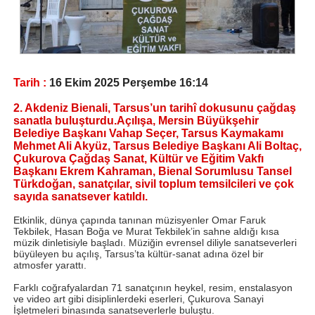
Tarih :
16 Ekim 2025 Perşembe 16:14
2. Akdeniz Bienali, Tarsus’un tarihî dokusunu çağdaş
sanatla buluşturdu.Açılışa, Mersin Büyükşehir
Belediye Başkanı Vahap Seçer, Tarsus Kaymakamı
Mehmet Ali Akyüz, Tarsus Belediye Başkanı Ali Boltaç,
Çukurova Çağdaş Sanat, Kültür ve Eğitim Vakfı
Başkanı Ekrem Kahraman, Bienal Sorumlusu Tansel
Türkdoğan, sanatçılar, sivil toplum temsilcileri ve çok
sayıda sanatsever katıldı.
Etkinlik, dünya çapında tanınan müzisyenler Omar Faruk
Tekbilek, Hasan Boğa ve Murat Tekbilek’in sahne aldığı kısa
müzik dinletisiyle başladı. Müziğin evrensel diliyle sanatseverleri
büyüleyen bu açılış, Tarsus’ta kültür-sanat adına özel bir
atmosfer yarattı.
Farklı coğrafyalardan 71 sanatçının heykel, resim, enstalasyon
ve video art gibi disiplinlerdeki eserleri, Çukurova Sanayi
İşletmeleri binasında sanatseverlerle buluştu.