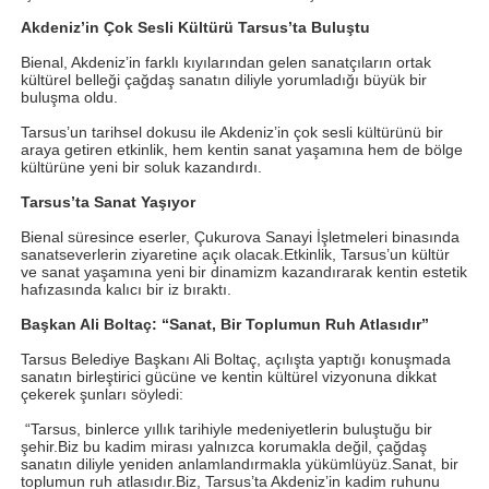
Akdeniz’in Çok Sesli Kültürü Tarsus’ta Buluştu
Bienal, Akdeniz’in farklı kıyılarından gelen sanatçıların ortak
kültürel belleği çağdaş sanatın diliyle yorumladığı büyük bir
buluşma oldu.
Tarsus’un tarihsel dokusu ile Akdeniz’in çok sesli kültürünü bir
araya getiren etkinlik, hem kentin sanat yaşamına hem de bölge
kültürüne yeni bir soluk kazandırdı.
Tarsus’ta Sanat Yaşıyor
Bienal süresince eserler, Çukurova Sanayi İşletmeleri binasında
sanatseverlerin ziyaretine açık olacak.Etkinlik, Tarsus’un kültür
ve sanat yaşamına yeni bir dinamizm kazandırarak kentin estetik
hafızasında kalıcı bir iz bıraktı.
Başkan Ali Boltaç: “Sanat, Bir Toplumun Ruh Atlasıdır”
Tarsus Belediye Başkanı Ali Boltaç, açılışta yaptığı konuşmada
sanatın birleştirici gücüne ve kentin kültürel vizyonuna dikkat
çekerek şunları söyledi:
“Tarsus, binlerce yıllık tarihiyle medeniyetlerin buluştuğu bir
şehir.Biz bu kadim mirası yalnızca korumakla değil, çağdaş
sanatın diliyle yeniden anlamlandırmakla yükümlüyüz.Sanat, bir
toplumun ruh atlasıdır.Biz, Tarsus’ta Akdeniz’in kadim ruhunu