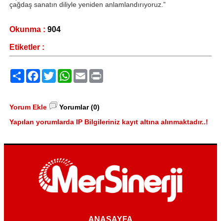
çağdaş sanatın diliyle yeniden anlamlandırıyoruz.”
Okunma :
904
Etiketler :
Paylaş
Facebook
Twitter
WhatsApp
Email
Print
Yorum Ekle
Yorumlar (0)
Yapılan yorumlarda IP Bilgileriniz kayıt altına alınmaktadır..!
ANASAYFA