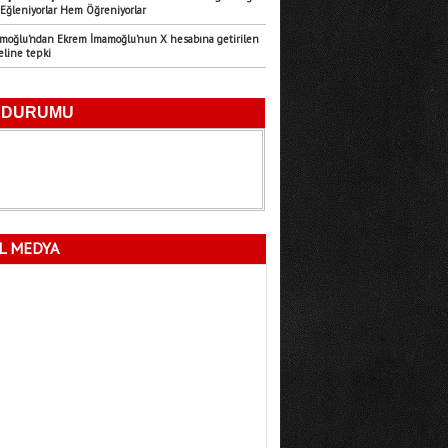
Eğleniyorlar Hem Öğreniyorlar
Fatma Lalecan
amoğlu’ndan Ekrem İmamoğlu’nun X hesabına getirilen
11.09.2025
eline tepki
Neyin Çivisi
L MEDYA