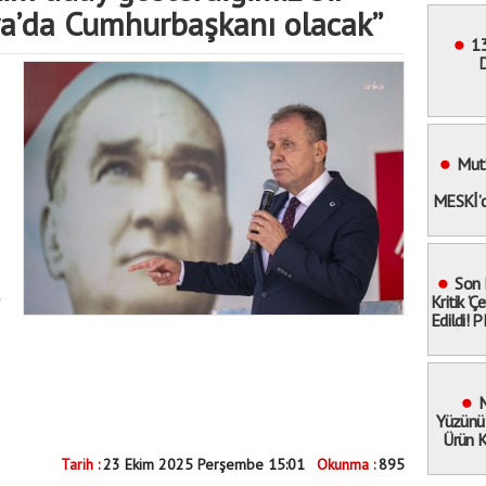
a’da Cumhurbaşkanı olacak”
13
D
Bele
Mut’
MESKİ’d
Son 
Kritik ’
Edildi! 
İnfaz
Kimler
M
Yüzünü
Ürün K
Dev
Tarih :
23 Ekim 2025 Perşembe 15:01
Okunma :
895