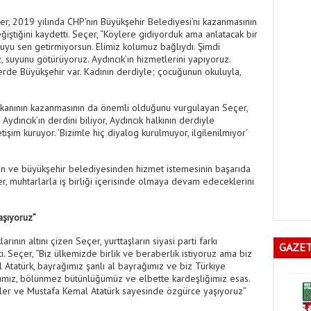
er, 2019 yılında CHP’nin Büyükşehir Belediyesi’ni kazanmasının
iştiğini kaydetti. Seçer, “Köylere gidiyorduk ama anlatacak bir
uyu sen getirmiyorsun. Elimiz kolumuz bağlıydı. Şimdi
 suyunu götürüyoruz. Aydıncık’ın hizmetlerini yapıyoruz.
erde Büyükşehir var. Kadının derdiyle; çocuğunun okuluyla,
aşkanının kazanmasının da önemli olduğunu vurgulayan Seçer,
ydıncık’ın derdini biliyor, Aydıncık halkının derdiyle
tişim kuruyor. ‘Bizimle hiç diyalog kurulmuyor, ilgilenilmiyor’
den ve büyükşehir belediyesinden hizmet istemesinin başarıda
, muhtarlarla iş birliği içerisinde olmaya devam edeceklerini
aşıyoruz”
ının altını çizen Seçer, yurttaşların siyasi parti farkı
GAZET
i. Seçer, “Biz ülkemizde birlik ve beraberlik istiyoruz ama biz
 Atatürk, bayrağımız şanlı al bayrağımız ve biz Türkiye
tanımız, bölünmez bütünlüğümüz ve elbette kardeşliğimiz esas.
ller ve Mustafa Kemal Atatürk sayesinde özgürce yaşıyoruz”