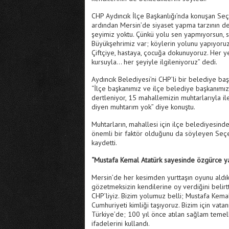
CHP Aydıncık İlçe Başkanlığı’nda konuşan Seç
ardından Mersin’de siyaset yapma tarzının değ
şeyimiz yoktu. Çünkü yolu sen yapmıyorsun, s
Büyükşehrimiz var; köylerin yolunu yapıyoruz,
Çiftçiye, hastaya, çocuğa dokunuyoruz. Her y
kursuyla… her şeyiyle ilgileniyoruz” dedi.
Aydıncık Belediyesi’ni CHP’li bir belediye b
“İlçe başkanımız ve ilçe belediye başkanımız A
dertleniyor, 15 mahallemizin muhtarlarıyla ile
diyen muhtarım yok” diye konuştu.
Muhtarların, mahallesi için ilçe belediyesin
önemli bir faktör olduğunu da söyleyen Seçer
kaydetti.
“Mustafa Kemal Atatürk sayesinde özgürce y
Mersin’de her kesimden yurttaşın oyunu aldıklar
gözetmeksizin kendilerine oy verdiğini belirtt
CHP’liyiz. Bizim yolumuz belli; Mustafa Kemal
Cumhuriyeti kimliği taşıyoruz. Bizim için va
Türkiye’de; 100 yıl önce atılan sağlam teme
ifadelerini kullandı.