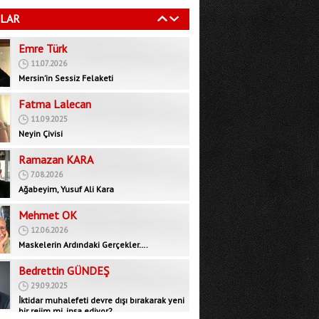
11.07.2026
LAR
Mersin’in Sessiz Felaketi
Fatma Lalecan
11.09.2025
Neyin Çivisi
Ramazan KARA
7.08.2026
Ağabeyim, Yusuf Ali Kara
Mehmet OK
12.06.2026
Maskelerin Ardındaki Gerçekler….
Bedrettin GÜNDEŞ
29.09.2025
İktidar muhalefeti devre dışı bırakarak yeni
bir rejim mi, inşa ediyor?
Ender ERDEMİL
11.04.2017
Adalet.