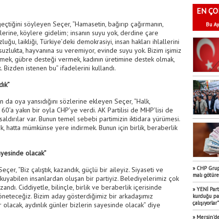
EN ÇO
eçtiğini söyleyen Seçer, “Hamasetin, bağırıp çağırmanın,
Bu Ay
ellerine, köylere gidelim; insanın suyu yok, derdine çare
u, laikliği, Türkiye’deki demokrasiyi, insan hakları ihlallerini
usuzlukta, hayvanına su veremiyor, evinde suyu yok. Bizim işimiz
rmek, gübre desteği vermek, kadının üretimine destek olmak,
 Bizden istenen bu” ifadelerini kullandı.
dık”
n da oya yansıdığını sözlerine ekleyen Seçer, “Halk,
0’a yakın bir oyla CHP’ye verdi. AK Partilisi de MHP’lisi de
 saldırılar var. Bunun temel sebebi partimizin iktidara yürümesi.
, hatta mümkünse yere indirmek. Bunun için birlik, beraberlik
sayesinde olacak”
» CHP Grup 
er, “Biz çalıştık, kazandık, güçlü bir aileyiz. Siyaseti ve
malı götür
okuyabilen insanlardan oluşan bir partiyiz. Belediyelerimiz çok
zandı. Ciddiyetle, bilinçle, birlik ve beraberlik içerisinde
» YENİ Part
yöneteceğiz. Bizim aday gösterdiğimiz bir arkadaşımız
kurduğu par
çalışıyorlar"
olacak, aydınlık günler bizlerin sayesinde olacak” diye
» Mersin’de