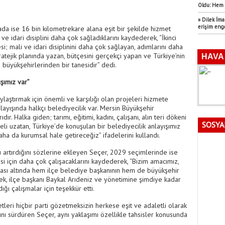
Oldu: Hem 
» Dilek İm
erişim eng
a ise 16 bin kilometrekare alana eşit bir şekilde hizmet
ve idari disiplini daha çok sağladıklarını kaydederek, “İkinci
 mali ve idari disiplinini daha çok sağlayan, adımlarını daha
ratejik planında yazan, bütçesini gerçekçi yapan ve Türkiye’nin
büyükşehirlerinden bir tanesidir” dedi.
ışımız var”
aylaştırmak için önemli ve karşılığı olan projeleri hizmete
layışında halkçı belediyecilik var. Mersin Büyükşehir
ır. Halka giden; tarımı, eğitimi, kadını, çalışanı, alın teri dökeni
SOSYA
li uzatan, Türkiye’de konuşulan bir belediyecilik anlayışımız
ha da kurumsal hale getireceğiz” ifadelerini kullandı.
artırdığını sözlerine ekleyen Seçer, 2029 seçimlerinde ise
i için daha çok çalışacaklarını kaydederek, “Bizim amacımız,
ası altında hem ilçe belediye başkanının hem de büyükşehir
k, ilçe başkanı Baykal Arıdeniz ve yönetimine şimdiye kadar
ı çalışmalar için teşekkür etti.
leri hiçbir parti gözetmeksizin herkese eşit ve adaletli olarak
ını sürdüren Seçer, aynı yaklaşımı özellikle tahsisler konusunda