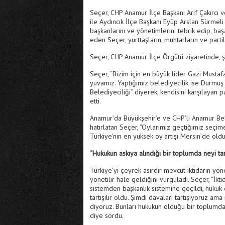
Seçer, CHP Anamur İlçe Başkanı Arif Çakırcı 
ile Aydıncık İlçe Başkanı Eyüp Arslan Sürmeli
başkanlarını ve yönetimlerini tebrik edip, başa
eden Seçer, yurttaşların, muhtarların ve parti
Seçer, CHP Anamur İlçe Örgütü ziyaretinde, ş
Seçer, “Bizim için en büyük lider Gazi Musta
yuvamız. Yaptığımız belediyecilik ise Durmuş
Belediyeciliği” diyerek, kendisini karşılayan p
etti.
Anamur’da Büyükşehir’e ve CHP’li Anamur Bel
hatırlatan Seçer, “Oylarımız geçtiğimiz seçim
Türkiye’nin en yüksek oy artışı Mersin’de ol
“Hukukun askıya alındığı bir toplumda neyi tar
Türkiye’yi çeyrek asırdır mevcut iktidarın yön
yönetilir hale geldiğini vurguladı. Seçer, “İ
sistemden başkanlık sistemine geçildi, hukuk de
tartışılır oldu. Şimdi davaları tartışıyoruz am
diyoruz. Bunları hukukun olduğu bir toplumda t
diye sordu.