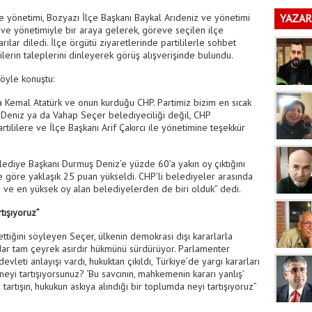
ve yönetimi, Bozyazı İlçe Başkanı Baykal Arıdeniz ve yönetimi
YAZAR
 ve yönetimiyle bir araya gelerek, göreve seçilen ilçe
rılar diledi. İlçe örgütü ziyaretlerinde partililerle sohbet
lilerin taleplerini dinleyerek görüş alışverişinde bulundu.
öyle konuştu:
fa Kemal Atatürk ve onun kurduğu CHP. Partimiz bizim en sıcak
 Deniz ya da Vahap Seçer belediyeciliği değil, CHP
artililere ve İlçe Başkanı Arif Çakırcı ile yönetimine teşekkür
ediye Başkanı Durmuş Deniz’e yüzde 60’a yakın oy çıktığını
e göre yaklaşık 25 puan yükseldi. CHP’li belediyeler arasında
du ve en yüksek oy alan belediyelerden de biri olduk” dedi.
tışıyoruz”
ettiğini söyleyen Seçer, ülkenin demokrasi dışı kararlarla
ktidar tam çeyrek asırdır hükmünü sürdürüyor. Parlamenter
vleti anlayışı vardı, hukuktan çıkıldı, Türkiye’de yargı kararları
a neyi tartışıyorsunuz? ‘Bu savcının, mahkemenin kararı yanlış’
artışın, hukukun askıya alındığı bir toplumda neyi tartışıyoruz”