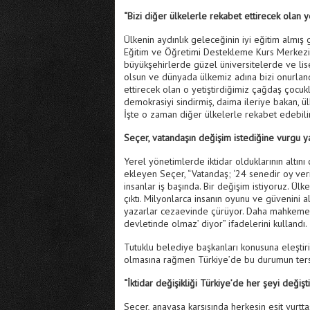
“Bizi diğer ülkelerle rekabet ettirecek olan y
Ülkenin aydınlık geleceğinin iyi eğitim almış 
Eğitim ve Öğretimi Destekleme Kurs Merkezi’n
büyükşehirlerde güzel üniversitelerde ve lise
olsun ve dünyada ülkemiz adına bizi onurlandı
ettirecek olan o yetiştirdiğimiz çağdaş çocukl
demokrasiyi sindirmiş, daima ileriye bakan, ül
İşte o zaman diğer ülkelerle rekabet edebilir
Seçer, vatandaşın değişim istediğine vurgu y
Yerel yönetimlerde iktidar olduklarının altın
ekleyen Seçer, “Vatandaş; ‘24 senedir oy ve
insanlar iş başında. Bir değişim istiyoruz. Ülk
çıktı. Milyonlarca insanın oyunu ve güvenini al
yazarlar cezaevinde çürüyor. Daha mahkemes
devletinde olmaz’ diyor” ifadelerini kullandı.
Tutuklu belediye başkanları konusuna eleştiri
olmasına rağmen Türkiye’de bu durumun tersi
“İktidar değişikliği Türkiye’de her şeyi değişti
Seçer, anayasa karşısında herkesin eşit yurt