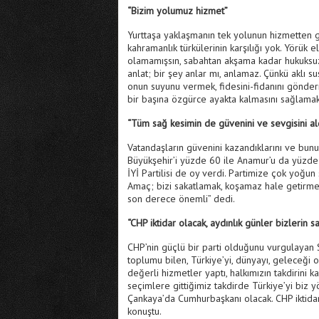
“Bizim yolumuz hizmet”
Yurttaşa yaklaşmanın tek yolunun hizmetten g
kahramanlık türkülerinin karşılığı yok. Yörük 
olamamışsın, sabahtan akşama kadar hukuksuzluğ
anlat; bir şey anlar mı, anlamaz. Çünkü aklı s
onun suyunu vermek, fidesini-fidanını gönde
bir başına özgürce ayakta kalmasını sağlamak.
“Tüm sağ kesimin de güvenini ve sevgisini al
Vatandaşların güvenini kazandıklarını ve bunu
Büyükşehir’i yüzde 60 ile Anamur’u da yüzde 6
İYİ Partilisi de oy verdi. Partimize çok yoğun
Amaç; bizi sakatlamak, koşamaz hale getirmek
son derece önemli” dedi.
“CHP iktidar olacak, aydınlık günler bizlerin 
CHP’nin güçlü bir parti olduğunu vurgulayan Seç
toplumu bilen, Türkiye’yi, dünyayı, geleceği 
değerli hizmetler yaptı, halkımızın takdirini ka
seçimlere gittiğimiz takdirde Türkiye’yi biz 
Çankaya’da Cumhurbaşkanı olacak. CHP iktidar 
konuştu.