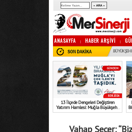
ANASAYFA
HABER ARŞİVİ
GÜ
|
|
EDE DENGELERI DEĞIŞTIREN YATıRıM HAMLESI: MUĞLA BÜYÜKŞEHIR BELEDIYESI’
GÜNDEM
8.08.2026
13 İlçede Dengeleri Değiştiren
Yatırım Hamlesi: Muğla Büyükşehir
Bi
Belediyesi’nden Gövde Gösterisi!
Vahap Seçer: “Bi