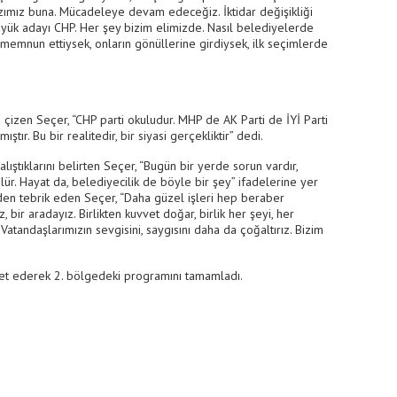
razımız buna. Mücadeleye devam edeceğiz. İktidar değişikliği
büyük adayı CHP. Her şey bizim elimizde. Nasıl belediyelerde
 memnun ettiysek, onların gönüllerine girdiysek, ilk seçimlerde
nı çizen Seçer, “CHP parti okuludur. MHP de AK Parti de İYİ Parti
ır. Bu bir realitedir, bir siyasi gerçekliktir” dedi.
lıştıklarını belirten Seçer, “Bugün bir yerde sorun vardır,
lür. Hayat da, belediyecilik de böyle bir şey” ifadelerine yer
iden tebrik eden Seçer, “Daha güzel işleri hep beraber
, bir aradayız. Birlikten kuvvet doğar, birlik her şeyi, her
Vatandaşlarımızın sevgisini, saygısını daha da çoğaltırız. Bizim
aret ederek 2. bölgedeki programını tamamladı.