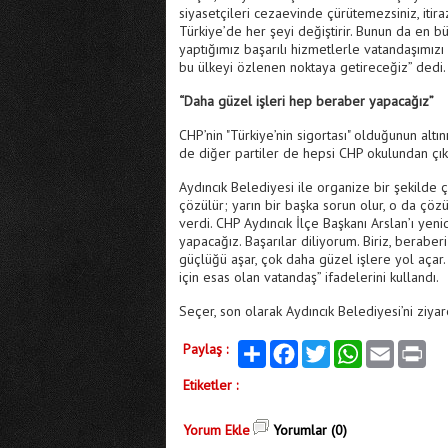
siyasetçileri cezaevinde çürütemezsiniz, iti
Türkiye’de her şeyi değiştirir. Bunun da en 
yaptığımız başarılı hizmetlerle vatandaşımızı
bu ülkeyi özlenen noktaya getireceğiz” dedi.
“Daha güzel işleri hep beraber yapacağız”
CHP’nin "Türkiye’nin sigortası" olduğunun altı
de diğer partiler de hepsi CHP okulundan çıkmışt
Aydıncık Belediyesi ile organize bir şekilde ça
çözülür; yarın bir başka sorun olur, o da çözü
verdi. CHP Aydıncık İlçe Başkanı Arslan’ı yen
yapacağız. Başarılar diliyorum. Biriz, beraberiz
güçlüğü aşar, çok daha güzel işlere yol açar. 
için esas olan vatandaş” ifadelerini kullandı.
Seçer, son olarak Aydıncık Belediyesi’ni ziy
Paylaş :
Paylaş
Facebook
Twitter
WhatsApp
Email
Print
Etiketler :
Yorum Ekle
Yorumlar (0)