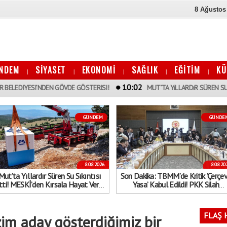
8 Ağustos
NDEM
SİYASET
EKONOMİ
SAĞLIK
EĞİTİM
KÜ
|
|
|
|
|
10:02
NDEN GÖVDE GÖSTERISI!
MUT’TA YıLLARDıR SÜREN SU SıKıNTıSı BIT
GÜNDEM
GÜNDE
8.08.2026
8.08.20
Mut’ta Yıllardır Süren Su Sıkıntısı
Son Dakika: TBMM’de Kritik ’Çerçe
tti! MESKİ’den Kırsala Hayat Veren
Yasa’ Kabul Edildi! PKK Silah
Dev Hamle
Bırakırsa İnfazlar Ertelenecek...
Kimler Kapsam Dışında?
FLAŞ 
zim aday gösterdiğimiz bir