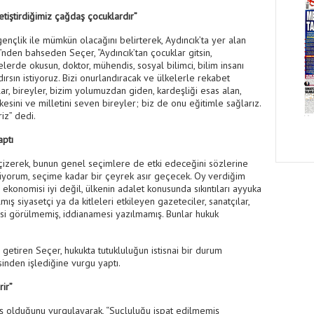
etiştirdiğimiz çağdaş çocuklardır”
gençlik ile mümkün olacağını belirterek, Aydıncık’ta yer alan
den bahseden Seçer, “Aydıncık’tan çocuklar gitsin,
lerde okusun, doktor, mühendis, sosyal bilimci, bilim insanı
rsın istiyoruz. Bizi onurlandıracak ve ülkelerle rekabet
ar, bireyler, bizim yolumuzdan giden, kardeşliği esas alan,
kesini ve milletini seven bireyler; biz de onu eğitimle sağlarız.
iz” dedi.
aptı
ı çizerek, bunun genel seçimlere de etki edeceğini sözlerine
riyorum, seçime kadar bir çeyrek asır geçecek. Oy verdiğim
e ekonomisi iyi değil, ülkenin adalet konusunda sıkıntıları ayyuka
mış siyasetçi ya da kitleleri etkileyen gazeteciler, sanatçılar,
i görülmemiş, iddianamesi yazılmamış. Bunlar hukuk
 getiren Seçer, hukukta tutukluluğun istisnai bir durum
nden işlediğine vurgu yaptı.
rir”
taş olduğunu vurgulayarak, “Suçluluğu ispat edilmemiş