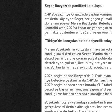
Seçer, Bozyazı’da partilileri ile buluştu
CHP Bozyazı İlçe Örgütü’nde yaptığı konuşmad
ettiklerini söyleyen Seçer, her geçen yıl mali 
dönemimizdeyiz. Mersin Büyükşehir Belediyesi;
kontrollü atan, 2029’a kadar ne yapacağını st
parmakla gösterilen en değerli ve en önemli 
“Türkiye’de konuşulan bir belediyecilik anlay
Mersin Büyükşehir’in yurttaşların hayatını kol
sunduğuna dikkati çeken Seçer, “Partimizin an
Belediyesi’ni de öne çıkaran sosyal politikalarıd
destekleyen; yoksula, özel bireylere yardım e
var. Bunları tahkim ederek sürdüreceğiz ve da
2024 seçimlerinde Bozyazı’da CHP’nin oyunu 
ilçe belediye başkanının da CHP’den seçilmes
2029 seçimlerinden sonra burada, CHP tabel
belediye başkanının konuşma yapması” diyere
sunduğu ve bundan sonrada sunacağına inandığ
Büyükşehir olarak vatandaşa sundukları hizmet
gerçekleştirdiklerinin altını çizerek konuşmas
kendilerinin de beklediklerini söyledi.