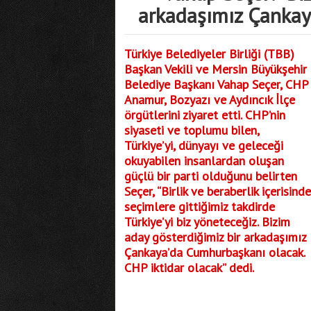
arkadaşımız Çankay
Türkiye Belediyeler Birliği (TBB)
Başkan Vekili ve Mersin Büyükşehir
Belediye Başkanı Vahap Seçer, CHP
Anamur, Bozyazı ve Aydıncık İlçe
örgütlerini ziyaret etti. CHP’nin
siyaseti ve toplumu bilen,
Türkiye’yi, dünyayı ve geleceği
okuyabilen insanlardan oluşan
güçlü bir parti olduğunu belirten
Seçer, “Birlik ve beraberlik içerisinde
seçimlere gittiğimiz takdirde
Türkiye’yi biz yöneteceğiz. Bizim
aday gösterdiğimiz bir arkadaşımız
Çankaya’da Cumhurbaşkanı olacak.
CHP iktidar olacak” dedi.