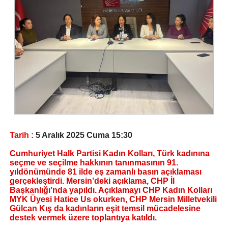
Tarih :
5 Aralık 2025 Cuma 15:30
Cumhuriyet Halk Partisi Kadın Kolları, Türk kadınına
seçme ve seçilme hakkının tanınmasının 91.
yıldönümünde 81 ilde eş zamanlı basın açıklaması
gerçekleştirdi. Mersin’deki açıklama, CHP İl
Başkanlığı’nda yapıldı. Açıklamayı CHP Kadın Kolları
MYK Üyesi Hatice Us okurken, CHP Mersin Milletvekili
Gülcan Kış da kadınların eşit temsil mücadelesine
destek vermek üzere toplantıya katıldı.