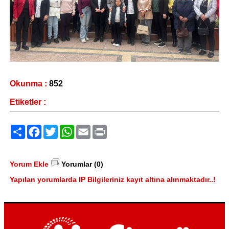
Okunma :
852
Etiketler :
Paylaş
Facebook
Twitter
WhatsApp
Email
Print
Yorum Ekle
Yorumlar (0)
Yapılan yorumlarda IP Bilgileriniz kayıt altına alınmaktadır..!