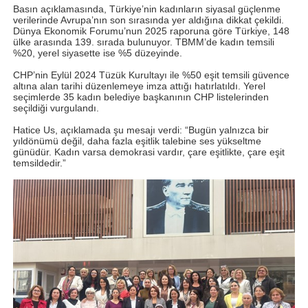
Basın açıklamasında, Türkiye’nin kadınların siyasal güçlenme
verilerinde Avrupa’nın son sırasında yer aldığına dikkat çekildi.
Dünya Ekonomik Forumu’nun 2025 raporuna göre Türkiye, 148
ülke arasında 139. sırada bulunuyor. TBMM’de kadın temsili
%20, yerel siyasette ise %5 düzeyinde.
CHP’nin Eylül 2024 Tüzük Kurultayı ile %50 eşit temsili güvence
altına alan tarihi düzenlemeye imza attığı hatırlatıldı. Yerel
seçimlerde 35 kadın belediye başkanının CHP listelerinden
seçildiği vurgulandı.
Hatice Us, açıklamada şu mesajı verdi: “Bugün yalnızca bir
yıldönümü değil, daha fazla eşitlik talebine ses yükseltme
günüdür. Kadın varsa demokrasi vardır, çare eşitlikte, çare eşit
temsildedir.”