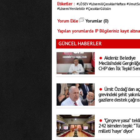
Etiketler :
#LÖSEV #LösemiliÇocuklarHaftası #UmutSın
#LösemiYenilebilir #ÇocuklarGülsün
Yorum Ekle
Yorumlar (0)
Yapılan yorumlarda IP Bilgileriniz kayıt altına
GÜNCEL HABERLER
Akdeniz Belediye
Meclisi’ndeki Gerginliğ
CHP’den İlk Tepki! Se
Palamut Şeffaflık Vu
Yaptı
Ümit Özdağ’dan aç
grevindeki şehit yakınl
gazilere destek çağrısı
"Büyük Türk Milleti’ni
cumartesi Güvenpark’
ediyorum"
"Çerçeve yasa" tekli
242 isimden tepki: "Tü
milleti ’hayır’ diyor"