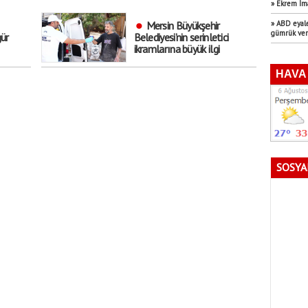
» Ekrem İm
Mersin Büyükşehir
» ABD eyale
gümrük ver
ür
Belediyesi’nin serinletici
ikramlarına büyük ilgi
lekesi
SOSYA