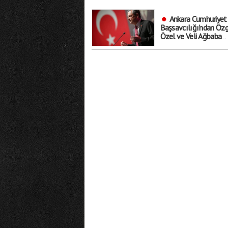
Ankara Cumhuriyet
Başsavcılığı’ndan Özg
Özel ve Veli Ağbaba
Hakkında ’Rüşvet’ Fez