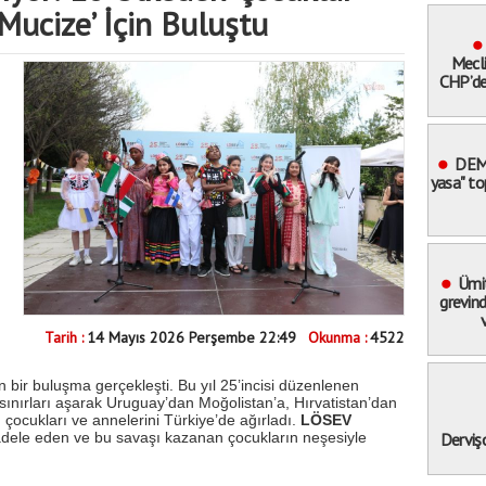
‘Mucize’ İçin Buluştu
Mecli
CHP’den
P
DEM 
yasa" top
"Değerle
Ümit
grevind
Tarih :
14 Mayıs 2026 Perşembe 22:49
Okunma :
4522
ça
M
G
ir buluşma gerçekleşti. Bu yıl 25’incisi düzenlenen
 sınırları aşarak Uruguay’dan Moğolistan’a, Hırvatistan’dan
 çocukları ve annelerini Türkiye’de ağırladı.
LÖSEV
adele eden ve bu savaşı kazanan çocukların neşesiyle
Derviş
yasa’ t
v