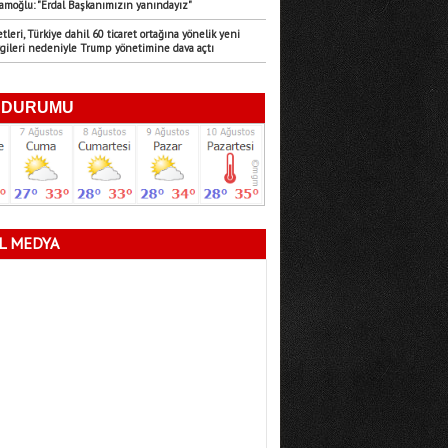
amoğlu: "Erdal Başkanımızın yanındayız"
Emre Türk
tleri, Türkiye dahil 60 ticaret ortağına yönelik yeni
gileri nedeniyle Trump yönetimine dava açtı
11.07.2026
Mersin’in Sessiz Felaketi
Fatma Lalecan
11.09.2025
Neyin Çivisi
L MEDYA