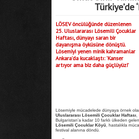
Türkiye’de 
LÖSEV öncülüğünde düzenlenen
25. Uluslararası Lösemili Çocuklar
Haftası, dünyayı saran bir
dayanışma öyküsüne dönüştü.
Lösemiyi yenen minik kahramanlar
Ankara’da kucaklaştı: ’Kanser
artıyor ama biz daha güçlüyüz!’
Lösemiyle mücadelede dünyaya örnek olan b
Uluslararası Lösemili Çocuklar Haftası
,
Bulgaristan’a kadar 10 farklı ülkeden gelen
Lösemili Çocuklar Köyü
, hastalıkla müc
festival alanına döndü.