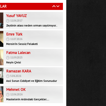
 değil Sevr’e imza
11.06.2017
atıyorsunuz"
LAR
Zeytinin atası neden orman sayılmıyor..
Emre Türk
11.07.2026
Mersin’in Sessiz Felaketi
Fatma Lalecan
11.09.2025
Neyin Çivisi
Ramazan KARA
5.08.2026
Asıl Sorun Ciddiyet ve Eğitim Sorunudur
Mehmet OK
12.06.2026
Maskelerin Ardındaki Gerçekler….
Bedrettin GÜNDEŞ
29.09.2025
İktidar muhalefeti devre dışı bırakarak yeni
bir rejim mi, inşa ediyor?