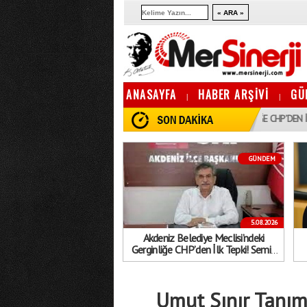
ANASAYFA
HABER ARŞİVİ
GÜ
|
|
21:39
AKDENIZ BELEDIYE MECLISI’NDEKI GERGINLIĞE CHP’DEN İLK TEPKI! 
GÜNDEM
5.08.2026
Akdeniz Belediye Meclisi’ndeki
Gerginliğe CHP’den İlk Tepki! Semih
Palamut Şeffaflık Vurgusu Yaptı
"D
Umut Sınır Tanım