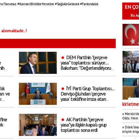
ırTanımaz #KanseriBirlikteYenelim #SağlıklıGelecek #Farkındalık
EN ÇO
Bu Ay
 alınmaktadır..!
DEM Parti’nin "çerçeve
e
yasa" toplantısı sürüyor....
mih
Bakırhan: "Değerlendiriyoruz,
rgusu
içeride bakacağız"
lık
İYİ Parti Grup Toplantısı...
arı ve
Dervişoğlu’ndan ’çerçeve
:
yasa’ teklifine imza atan
vekillere tepki: "Siz Lozan’a
kirletme
a davet
değil Sevr’e imza
atıyorsunuz"
» Mersin’de
Oldu: Hem 
fine
AK Parti’nin "çerçeve
rk
yasa"ya ilişkin kapalı grup
» Dilek İm
toplantısı sona erdi
erişim eng