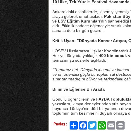
10 Ülke, Tek Yürek: Festival Havasınd
Ankara'daki etkinliklerde, lösemiyi yenmiş 
araya gelerek umut aşıladı.
Pakistan Büyü
ve
LSV Eğitim Kurumları
’nın sahnelediği 
aldı. Etkinlik sadece eğlenceyle sınırlı kalm
sanatla dolu bir gün geçirdi.
Kritik Uyarı: "Dünyada Kanser Artıyor, 
LÖSEV Uluslararası İlişkiler Koordinatörü
Her yıl dünyada yaklaşık
400 bin çocuk v
temasını şu sözlerle açıkladı:
"Temamız net: Dünyada lösemi ve kanser ar
ve en önemlisi güçlü bir toplumsal deste
sınır tanımadığını biliyor ve farkındalık ç
Bilim ve Eğlence Bir Arada
Gönüllü öğrencilerin ve
FAYDA Toplulukla
yazıcılara, kimya deneylerinden yüz boyama 
boyunca Türkiye’nin dört bir yanında devam 
toplumun tüm kesimlerini duyarlı olmaya d
Paylaş :
Paylaş
Facebook
Twitter
WhatsApp
Email
Print