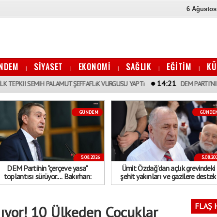
6 Ağustos
NDEM
SİYASET
EKONOMİ
SAĞLIK
EĞİTİM
KÜ
|
|
|
|
|
14:21
SEMIH PALAMUT ŞEFFAFLıK VURGUSU YAPTı
DEM PARTI’NIN "ÇERÇEVE Y
GÜNDEM
GÜNDE
5.08.2026
5.08.20
DEM Parti’nin "çerçeve yasa"
Ümit Özdağ’dan açlık grevindeki
toplantısı sürüyor.... Bakırhan:
şehit yakınları ve gazilere destek
eğerlendiriyoruz, içeride bakacağız"
çağrısı: "Büyük Türk Milleti’ni
cumartesi Güvenpark’a davet
ediyorum"
FLAŞ 
ıyor! 10 Ülkeden Çocuklar