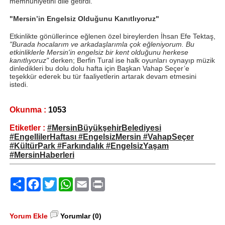
memnuniyetini dile getirdi.
"Mersin’in Engelsiz Olduğunu Kanıtlıyoruz"
Etkinlikte gönüllerince eğlenen özel bireylerden İhsan Efe Tektaş,
"Burada hocalarım ve arkadaşlarımla çok eğleniyorum. Bu
etkinliklerle Mersin'in engelsiz bir kent olduğunu herkese
kanıtlıyoruz"
derken; Berfin Tural ise halk oyunları oynayıp müzik
dinledikleri bu dolu dolu hafta için Başkan Vahap Seçer’e
teşekkür ederek bu tür faaliyetlerin artarak devam etmesini
istedi.
Okunma :
1053
Etiketler :
#MersinBüyükşehirBelediyesi
#EngellilerHaftası #EngelsizMersin #VahapSeçer
#KültürPark #Farkındalık #EngelsizYaşam
#MersinHaberleri
Paylaş
Facebook
Twitter
WhatsApp
Email
Print
Yorum Ekle
Yorumlar (0)