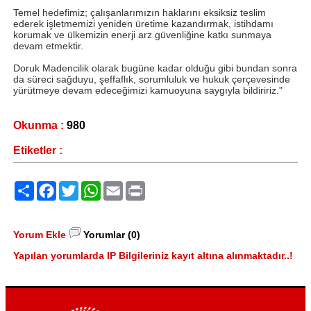
Temel hedefimiz; çalışanlarımızın haklarını eksiksiz teslim
ederek işletmemizi yeniden üretime kazandırmak, istihdamı
korumak ve ülkemizin enerji arz güvenliğine katkı sunmaya
devam etmektir.
Doruk Madencilik olarak bugüne kadar olduğu gibi bundan sonra
da süreci sağduyu, şeffaflık, sorumluluk ve hukuk çerçevesinde
yürütmeye devam edeceğimizi kamuoyuna saygıyla bildiririz."
Okunma :
980
Etiketler :
Paylaş
Facebook
Twitter
WhatsApp
Email
Print
Yorum Ekle
Yorumlar (0)
Yapılan yorumlarda IP Bilgileriniz kayıt altına alınmaktadır..!