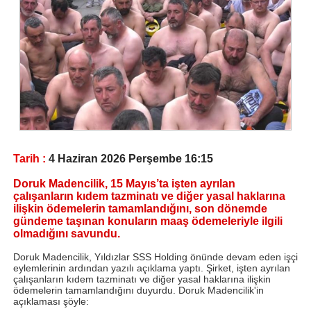
Tarih :
4 Haziran 2026 Perşembe 16:15
Doruk Madencilik, 15 Mayıs’ta işten ayrılan
çalışanların kıdem tazminatı ve diğer yasal haklarına
ilişkin ödemelerin tamamlandığını, son dönemde
gündeme taşınan konuların maaş ödemeleriyle ilgili
olmadığını savundu.
Doruk Madencilik, Yıldızlar SSS Holding önünde devam eden işçi
eylemlerinin ardından yazılı açıklama yaptı. Şirket, işten ayrılan
çalışanların kıdem tazminatı ve diğer yasal haklarına ilişkin
ödemelerin tamamlandığını duyurdu. Doruk Madencilik'in
açıklaması şöyle: