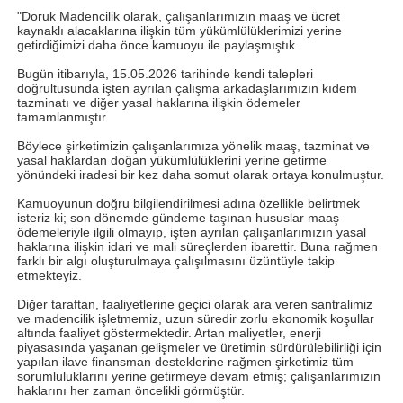
"Doruk Madencilik olarak, çalışanlarımızın maaş ve ücret
kaynaklı alacaklarına ilişkin tüm yükümlülüklerimizi yerine
getirdiğimizi daha önce kamuoyu ile paylaşmıştık.
Bugün itibarıyla, 15.05.2026 tarihinde kendi talepleri
doğrultusunda işten ayrılan çalışma arkadaşlarımızın kıdem
tazminatı ve diğer yasal haklarına ilişkin ödemeler
tamamlanmıştır.
Böylece şirketimizin çalışanlarımıza yönelik maaş, tazminat ve
yasal haklardan doğan yükümlülüklerini yerine getirme
yönündeki iradesi bir kez daha somut olarak ortaya konulmuştur.
Kamuoyunun doğru bilgilendirilmesi adına özellikle belirtmek
isteriz ki; son dönemde gündeme taşınan hususlar maaş
ödemeleriyle ilgili olmayıp, işten ayrılan çalışanlarımızın yasal
haklarına ilişkin idari ve mali süreçlerden ibarettir. Buna rağmen
farklı bir algı oluşturulmaya çalışılmasını üzüntüyle takip
etmekteyiz.
Diğer taraftan, faaliyetlerine geçici olarak ara veren santralimiz
ve madencilik işletmemiz, uzun süredir zorlu ekonomik koşullar
altında faaliyet göstermektedir. Artan maliyetler, enerji
piyasasında yaşanan gelişmeler ve üretimin sürdürülebilirliği için
yapılan ilave finansman desteklerine rağmen şirketimiz tüm
sorumluluklarını yerine getirmeye devam etmiş; çalışanlarımızın
haklarını her zaman öncelikli görmüştür.