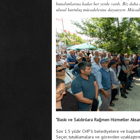
bunalımlarına kadar her yerde vardı. Biz daha
ulusal kurtuluş mücadelesine dayanıyor. Mücadel
"Baskı ve Saldırılara Rağmen Hizmetler Aksa
Son 1.5 yıldır CHP’li belediyelere ve başkanl
Seçer, tutuklamalara ve görevden uzaklaştırmal