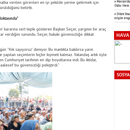
» Mersin’de
halka verilen görevleri en iyi şekilde yerine getirmek için
Oldu: Hem 
dürüldüğünü belirtti.
» Dilek İm
Noktasında"
erişim eng
' kararına sert tepki gösteren Başkan Seçer, yargının bir araç
ar verdiğini savundu. Seçer, hukuki güvensizliğe dikkat
ugün 'Yok sayıyoruz' deniyor. Bu mantıkla bakılırsa yarın
e yapılan seçimlerin hiçbir kıymeti kalmaz. Vatandaş artık öyle
n Cumhuriyet tarihinin en dip boyutlarına indi. Bu iktidar,
alesef bu güvensizliği pekiştirdi."
SOSYA