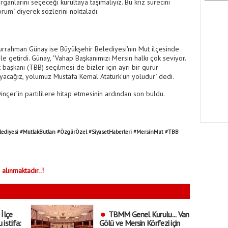
ganlarını seçeceği kurultaya taşımalıyız. Bu kriz sürecini
orum" diyerek sözlerini noktaladı.
urrahman Günay ise Büyükşehir Belediyesi'nin Mut ilçesinde
e getirdi. Günay, "Vahap Başkanımızı Mersin halkı çok seviyor.
 başkanı (TBB) seçilmesi de bizler için ayrı bir gurur
mayacağız, yolumuz Mustafa Kemal Atatürk'ün yoludur" dedi.
inçer’in partililere hitap etmesinin ardından son buldu.
ediyesi #MutlakButlan #ÖzgürÖzel #SiyasetHaberleri #MersinMut #TBB
 alınmaktadır..!
 İlçe
TBMM Genel Kurulu... Van
 istifa:
Gölü ve Mersin Körfezi için