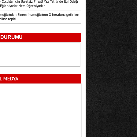
 Çocuklar İçin Ücretsiz Fırsat! Yaz Tatilinde İlgi Odağı
Eğleniyorlar Hem Öğreniyorlar
Emre Türk
amoğlu’ndan Ekrem İmamoğlu’nun X hesabına getirilen
11.07.2026
eline tepki
Mersin’in Sessiz Felaketi
Fatma Lalecan
11.09.2025
Neyin Çivisi
L MEDYA