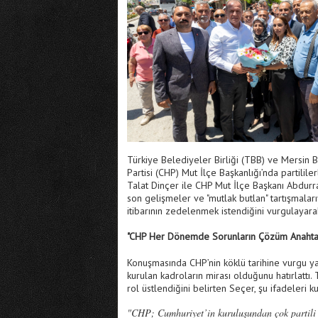
Türkiye Belediyeler Birliği (TBB) ve Mersin
Partisi (CHP) Mut İlçe Başkanlığı’nda partilile
Talat Dinçer ile CHP Mut İlçe Başkanı Abdurr
son gelişmeler ve "mutlak butlan" tartışmaları
itibarının zedelenmek istendiğini vurgulayara
"CHP Her Dönemde Sorunların Çözüm Anahta
Konuşmasında CHP’nin köklü tarihine vurgu y
kurulan kadroların mirası olduğunu hatırlattı.
rol üstlendiğini belirten Seçer, şu ifadeleri ku
"CHP; Cumhuriyet’in kuruluşundan çok partili 