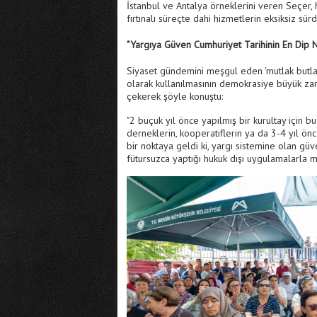
İstanbul ve Antalya örneklerini veren Seçer, 
fırtınalı süreçte dahi hizmetlerin eksiksiz sür
"Yargıya Güven Cumhuriyet Tarihinin En Dip 
Siyaset gündemini meşgul eden 'mutlak butlan
olarak kullanılmasının demokrasiye büyük zar
çekerek şöyle konuştu:
"2 buçuk yıl önce yapılmış bir kurultay için b
derneklerin, kooperatiflerin ya da 3-4 yıl önc
bir noktaya geldi ki, yargı sistemine olan güve
fütursuzca yaptığı hukuk dışı uygulamalarla ma