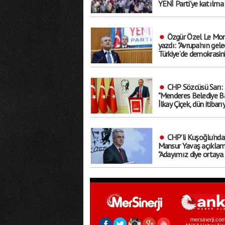
YENİ Parti’ye katılma 
aldılar
Özgür Özel Le Mon
yazdı: "Avrupa’nın gele
Türkiye’de demokrasin
geleceğinden ayrı
düşünülemez"
CHP Sözcüsü Sarı:
"Menderes Belediye B
İlkay Çiçek, dün itibarı
tedbirli olarak ’kesin ih
talebiyle disipline sevk
edilmiştir"
CHP’li Kuşoğlu’nda
Mansur Yavaş açıklam
"Adayımız diye ortaya
çıkartıp yıpratmak
istemiyoruz, halkın
teveccühü devam ede
tabii ki olur"
mersinerji.co