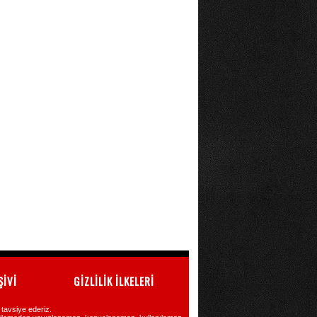
ŞİVİ
GİZLİLİK İLKELERİ
ı tavsiye ederiz.