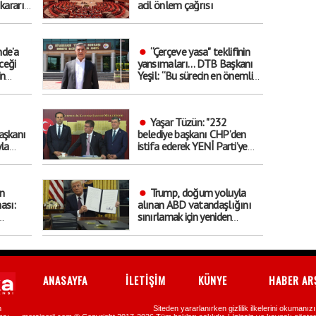
kararı
acil önlem çağrısı
de’a
“Çerçeve yasa" teklifinin
ceği
yansımaları… DTB Başkanı
in
Yeşil: “Bu sürecin en önemli
ekonomik kazanımlarından
biri istihdam olacaktır”
Yaşar Tüzün: "232
aşkanı
belediye başkanı CHP’den
yla
istifa ederek YENİ Parti’ye
raç’
katıldı"
n
Trump, doğum yoluyla
ası:
alınan ABD vatandaşlığını
sınırlamak için yeniden
kararnameler imzaladı
rse
ANASAYFA
İLETİŞİM
KÜNYE
HABER AR
m
Siteden yararlanırken gizlilik ilkelerini okumanız