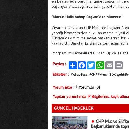
en kısa sürede partimizi genel başkanını ve or
başarıyla atlatacağımıza canı yürekten inanıy
"Mersin Halkı Vahap Başkan’dan Memnun"
Ziyarette söz alan CHP Mut İlçe Başkanı Abd
yaptığı hizmetlerden duyulan memnuniyeti dil
Türkiye’deki tüm belediye başkanlarının birlik
kaynağıdır. Baskılar karşısında geri adım at
Program, milletvekilleri Gülcan Kış ve Talat D
Paylaş :
Paylaş
Facebook
Twitter
WhatsApp
Email
Print
Etiketler :
#VahapSeçer #CHP #MersinBüyükşehirBel
Yorum Ekle
Yorumlar (0)
Yapılan yorumlarda IP Bilgileriniz kayıt altına
GÜNCEL HABERLER
CHP Mut ve Silifke
Başkanlıklarında toplu