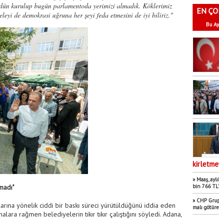
 dün kurulup bugün parlamentoda yerimizi almadık. Köklerimiz
EN ÇO
eyi de demokrasi uğruna her şeyi feda etmesini de iyi biliriz."
Bu Ay
kirletme
» Maaş, aylı
bin 766 TL’
madı"
» CHP Grup 
arına yönelik ciddi bir baskı süreci yürütüldüğünü iddia eden
malı götür
ara rağmen belediyelerin tıkır tıkır çalıştığını söyledi. Adana,