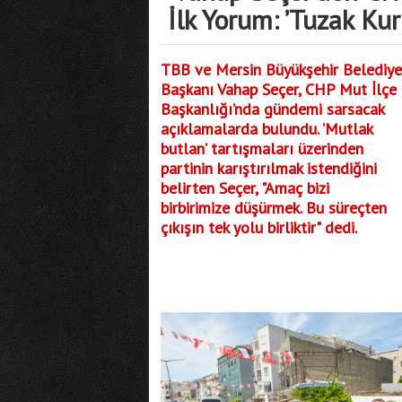
İlk Yorum: ’Tuzak Ku
TBB ve Mersin Büyükşehir Belediye
Başkanı Vahap Seçer, CHP Mut İlçe
Başkanlığı’nda gündemi sarsacak
açıklamalarda bulundu. ’Mutlak
butlan’ tartışmaları üzerinden
partinin karıştırılmak istendiğini
belirten Seçer, "Amaç bizi
birbirimize düşürmek. Bu süreçten
çıkışın tek yolu birliktir" dedi.