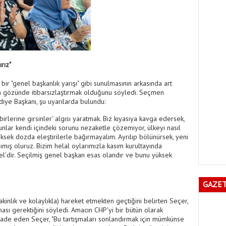
rız"
bir "genel başkanlık yarışı" gibi sunulmasının arkasında art
um gözünde itibarsızlaştırmak olduğunu söyledi. Seçmen
iye Başkanı, şu uyarılarda bulundu:
rbirlerine girsinler' algısı yaratmak. Biz kıyasıya kavga edersek,
lar kendi içindeki sorunu nezaketle çözemiyor, ülkeyi nasıl
üksek dozda eleştirilerle bağırmayalım. Ayrılıp bölünürsek, yeni
şımış oluruz. Bizim helal oylarımızla kasım kurultayında
l’dir. Seçilmiş genel başkan esas olandır ve bunu yüksek
GAZET
akinlik ve kolaylıkla) hareket etmekten geçtiğini belirten Seçer,
yması gerektiğini söyledi. Amacın CHP'yi bir bütün olarak
de eden Seçer, "Bu tartışmaları sonlandırmak için mümkünse