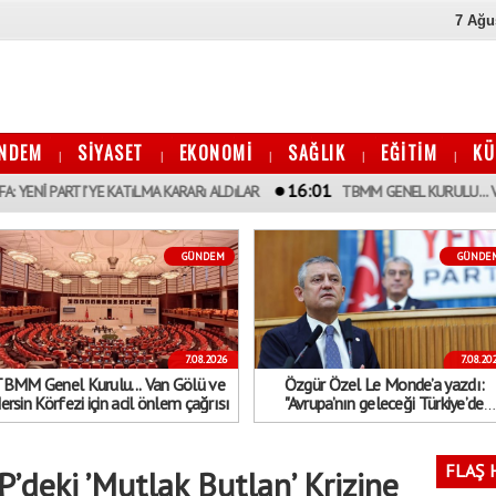
7 Ağu
NDEM
SİYASET
EKONOMİ
SAĞLIK
EĞİTİM
KÜ
|
|
|
|
|
16:01
 KATıLMA KARARı ALDıLAR
TBMM GENEL KURULU... VAN GÖLÜ VE MERS
GÜNDEM
GÜNDE
7.08.2026
7.08.20
BMM Genel Kurulu... Van Gölü ve
Özgür Özel Le Monde’a yazdı:
rsin Körfezi için acil önlem çağrısı
"Avrupa’nın geleceği Türkiye’de
demokrasinin geleceğinden ayrı
düşünülemez"
FLAŞ 
’deki ’Mutlak Butlan’ Krizine