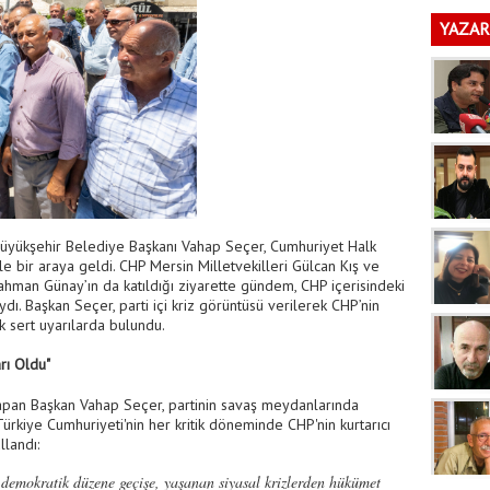
ka
i
YAZAR
 Büyükşehir Belediye Başkanı Vahap Seçer, Cumhuriyet Halk
rle bir araya geldi. CHP Mersin Milletvekilleri Gülcan Kış ve
ahman Günay’ın da katıldığı ziyarette gündem, CHP içerisindeki
ydı. Başkan Seçer, parti içi kriz görüntüsü verilerek CHP’nin
k sert uyarılarda bulundu.
rı Oldu"
apan Başkan Vahap Seçer, partinin savaş meydanlarında
 Türkiye Cumhuriyeti'nin her kritik döneminde CHP'nin kurtarıcı
llandı:
demokratik düzene geçişe, yaşanan siyasal krizlerden hükümet