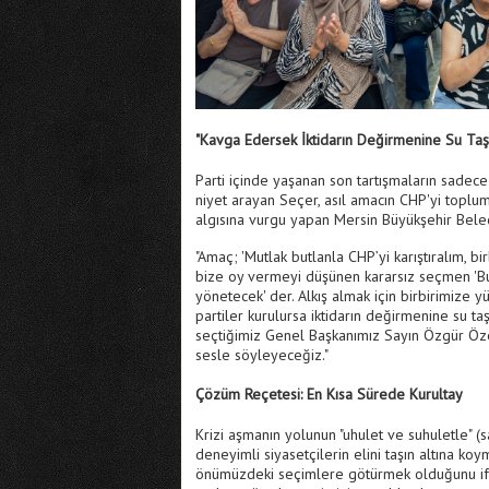
"Kavga Edersek İktidarın Değirmenine Su Taşı
Parti içinde yaşanan son tartışmaların sadece 
niyet arayan Seçer, asıl amacın CHP'yi topl
algısına vurgu yapan Mersin Büyükşehir Beled
"Amaç; 'Mutlak butlanla CHP’yi karıştıralım, bi
bize oy vermeyi düşünen kararsız seçmen 'Bun
yönetecek' der. Alkış almak için birbirimize y
partiler kurulursa iktidarın değirmenine su ta
seçtiğimiz Genel Başkanımız Sayın Özgür Öze
sesle söyleyeceğiz."
Çözüm Reçetesi: En Kısa Sürede Kurultay
Krizi aşmanın yolunun "uhulet ve suhuletle" (s
deneyimli siyasetçilerin elini taşın altına ko
önümüzdeki seçimlere götürmek olduğunu ifa