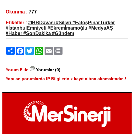
Okunma :
777
Etiketler :
#IBBDavası #Silivri #FatoşPınarTürker
#İstanbulEmniyeti #Ekremİmamoğlu #MedyaAŞ
#Haber #SonDakika #Gündem
Paylaş
Facebook
Twitter
WhatsApp
Email
Print
Yorum Ekle
Yorumlar (0)
Yapılan yorumlarda IP Bilgileriniz kayıt altına alınmaktadır..!