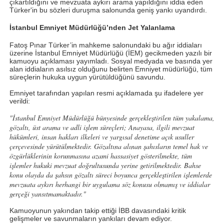
çıkartıldığını ve mevzuata aykırı arama yapıldığını iddia eden
Türker'in bu sözleri duruşma salonunda geniş yankı uyandırdı.
İstanbul Emniyet Müdürlüğü’nden Jet Yalanlama
Fatoş Pınar Türker’in mahkeme salonundaki bu ağır iddiaları
üzerine İstanbul Emniyet Müdürlüğü (İEM) gecikmeden yazılı bir
kamuoyu açıklaması yayımladı. Sosyal medyada ve basında yer
alan iddiaların asılsız olduğunu belirten Emniyet müdürlüğü, tüm
süreçlerin hukuka uygun yürütüldüğünü savundu.
Emniyet tarafından yapılan resmi açıklamada şu ifadelere yer
verildi:
"İstanbul Emniyet Müdürlüğü bünyesinde gerçekleştirilen tüm yakalama,
gözaltı, üst arama ve adli işlem süreçleri; Anayasa, ilgili mevzuat
hükümleri, insan hakları ilkeleri ve yargısal denetime açık usuller
çerçevesinde yürütülmektedir. Gözaltına alınan şahısların temel hak ve
özgürlüklerinin korunmasına azami hassasiyet gösterilmekte, tüm
işlemler hukuki mevzuat doğrultusunda yerine getirilmektedir. Bahse
konu olayda da şahsın gözaltı süreci boyunca gerçekleştirilen işlemlerde
mevzuata aykırı herhangi bir uygulama söz konusu olmamış ve iddialar
gerçeği yansıtmamaktadır."
Kamuoyunun yakından takip ettiği İBB davasındaki kritik
gelişmeler ve savunmaların yankıları devam ediyor.