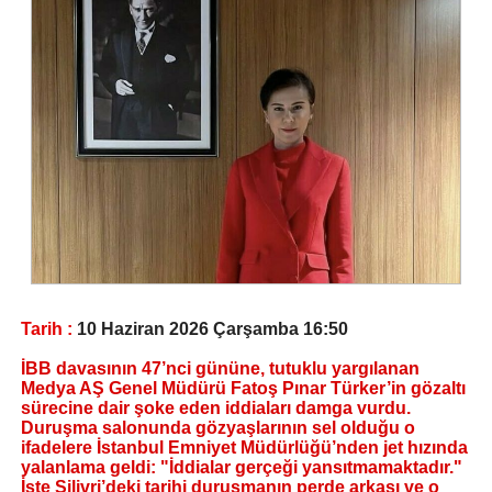
Tarih :
10 Haziran 2026 Çarşamba 16:50
İBB davasının 47’nci gününe, tutuklu yargılanan
Medya AŞ Genel Müdürü Fatoş Pınar Türker’in gözaltı
sürecine dair şoke eden iddiaları damga vurdu.
Duruşma salonunda gözyaşlarının sel olduğu o
ifadelere İstanbul Emniyet Müdürlüğü’nden jet hızında
yalanlama geldi: "İddialar gerçeği yansıtmamaktadır."
İşte Silivri’deki tarihi duruşmanın perde arkası ve o