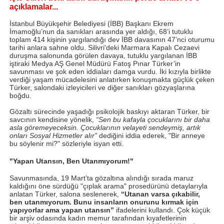
açıklamalar...
İstanbul Büyükşehir Belediyesi (İBB) Başkanı Ekrem
İmamoğlu’nun da sanıkları arasında yer aldığı, 68’i tutuklu
toplam 414 kişinin yargılandığı dev İBB davasının 47’nci oturumu
tarihi anlara sahne oldu. Silivri'deki Marmara Kapalı Cezaevi
duruşma salonunda görülen davaya, tutuklu yargılanan İBB
iştiraki Medya AŞ Genel Müdürü Fatoş Pınar Türker’in
savunması ve şok eden iddiaları damga vurdu. İki kızıyla birlikte
verdiği yaşam mücadelesini anlatırken konuşmakta güçlük çeken
Türker, salondaki izleyicileri ve diğer sanıkları gözyaşlarına
boğdu.
Gözaltı sürecinde yaşadığı psikolojik baskıyı aktaran Türker, bir
savcının kendisine yönelik,
“Sen bu kafayla çocuklarını bir daha
asla göremeyeceksin. Çocuklarının velayeti sendeymiş, artık
onları Sosyal Hizmetler alır”
dediğini iddia ederek, "Bir anneye
bu söylenir mi?" sözleriyle isyan etti.
"Yapan Utansın, Ben Utanmıyorum!"
Savunmasında, 19 Mart’ta gözaltına alındığı sırada maruz
kaldığını öne sürdüğü "çıplak arama" prosedürünü detaylarıyla
anlatan Türker, salona seslenerek,
“Utanan varsa çıkabilir,
ben utanmıyorum. Bunu insanların onurunu kırmak için
yapıyorlar ama yapan utansın”
ifadelerini kullandı. Çok küçük
bir arşiv odasında kadın memur tarafından kıyafetlerinin