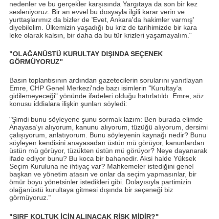
nedenler ve bu gerçekler karşısında Yargıtaya da son bir kez
sesleniyoruz: Bir an evvel bu dosyayla ilgili karar verin ve
yurttaşlarımız da bizler de 'Evet, Ankara'da hakimler varmış'
diyebilelim. Ülkemizin yaşadığı bu kriz de tarihimizde bir kara
leke olarak kalsın, bir daha da bu tür krizleri yaşamayalım."
"OLAĞANÜSTÜ KURULTAY DIŞINDA SEÇENEK
GÖRMÜYORUZ"
Basın toplantısının ardından gazetecilerin sorularını yanıtlayan
Emre, CHP Genel Merkezi'nde bazı isimlerin "Kurultay'a
gidilemeyeceği" yönünde ifadeleri olduğu hatırlatıldı. Emre, söz
konusu iddialara ilişkin şunları söyledi:
"Şimdi bunu söyleyene şunu sormak lazım: Ben burada elimde
Anayasa'yı alıyorum, kanunu alıyorum, tüzüğü alıyorum, dersimi
çalışıyorum, anlatıyorum. Bunu söyleyenin kaynağı nedir? Bunu
söyleyen kendisini anayasadan üstün mü görüyor, kanunlardan
üstün mü görüyor, tüzükten üstün mü görüyor? Neye dayanarak
ifade ediyor bunu? Bu koca bir bahanedir. Aksi halde Yüksek
Seçim Kuruluna ne ihtiyaç var? Mahkemeler istediğini genel
başkan ve yönetim atasın ve onlar da seçim yapmasınlar, bir
ömür boyu yönetsinler istedikleri gibi. Dolayısıyla partimizin
olağanüstü kurultaya gitmesi dışında bir seçeneği biz
görmüyoruz."
"SIRF KOLTUK İÇİN ALINACAK RİSK MİDİR?"