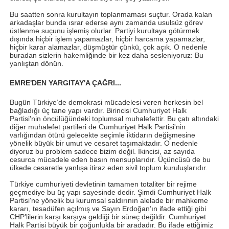
Bu saatten sonra kurultayın toplanmaması suçtur. Orada kalan
arkadaşlar bunda ısrar ederse aynı zamanda usulsüz görev
üstlenme suçunu işlemiş olurlar. Partiyi kurultaya götürmek
dışında hiçbir işlem yapamazlar, hiçbir harcama yapamazlar,
hiçbir karar alamazlar, düşmüştür çünkü, çok açık. O nedenle
buradan sizlerin hakemliğinde bir kez daha sesleniyoruz: Bu
yanlıştan dönün.
EMRE'DEN YARGITAY'A ÇAĞRI...
Bugün Türkiye’de demokrasi mücadelesi veren herkesin bel
bağladığı üç tane yapı vardır. Birincisi Cumhuriyet Halk
Partisi'nin öncülüğündeki toplumsal muhalefettir. Bu çatı altındaki
diğer muhalefet partileri de Cumhuriyet Halk Partisi'nin
varlığından ötürü gelecekte seçimle iktidarın değişmesine
yönelik büyük bir umut ve cesaret taşımaktadır. O nedenle
diyoruz bu problem sadece bizim değil. İkincisi, az sayıda
cesurca mücadele eden basın mensuplarıdır. Üçüncüsü de bu
ülkede cesaretle yanlışa itiraz eden sivil toplum kuruluşlarıdır.
Türkiye cumhuriyeti devletinin tamamen totaliter bir rejime
geçmediye bu üç yapı sayesinde dedir. Şimdi Cumhuriyet Halk
Partisi'ne yönelik bu kurumsal saldırının alelade bir mahkeme
kararı, tesadüfen açılmış ve Sayın Erdoğan’ın ifade ettiği gibi
CHP’lilerin karşı karşıya geldiği bir süreç değildir. Cumhuriyet
Halk Partisi büyük bir çoğunlukla bir aradadır. Bu ifade ettiğimiz