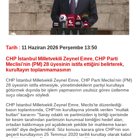
Tarih :
11 Haziran 2026 Perşembe 13:50
CHP İstanbul Milletvekili Zeynel Emre, CHP Parti
Meclisi’nin (PM) 28 üyesinin istifa ettiğini belirterek,
kurultayın toplanmamasının
CHP İstanbul Milletvekili Zeynel Emre, CHP Parti Meclisi'nin (PM)
28 üyesinin istifa etmesiyle, yönetimdekilerin partiyi kurultaya
götürmek dışında bir işlem yapmasının usulsüz görev üstlenme
suçu olacağını söyledi.
CHP İstanbul Milletvekili Zeynel Emre, Meclis'te düzenlediği
basın toplantısında, CHP'nin kurultayına yönelik verilen "mutlak
butlan" kararını "Saray odaklı ve partimizden iş birliği içerisinde
bir kesim tarafından partimizin kurumsal kimliğini hedef alan,
ortadan kaldırmaya yol açabilecek şekilde bir mahkeme kararı
verildi" diye değerlendirdi. Söz konusu karara göre CHP’nin son
geçerli kurultayının 25 Temmuz 2020 tarihli kurultay olarak kabul