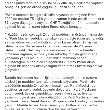
arkadaşımızı tedbiren disipline sevk ettik’ diye açıklama yaptılar.
Amaç, bir şekilde orada çoğunluğu nasıl alırız" dedi.
PM'nin düşmesi için gerekli istifa sayısına da değinen Emre,
2020’de seçilen 75 kişilik yapının zaman içinde çeşitli nedenlerle
57 üyeye düştüğünü söyledi. CHP Tüzüğü’nün 24. maddesinin
üçüncü fıkrasına işaret eden Emre, şöyle konuştu:
"Tüzüğümüzün çok açık 24'üncü maddesinin üçüncü fıkrası der
ki: 'Parti Meclisi, yedekler geldikten sonra üçte ikinin altına indiği
zaman düşer ve olağanüstü kurultay kararı alınır.' 17 kişinin
istifası lazım. Biz şu ana kadar noter marifetiyle 28 ismin
istifasını aldık. Belli sayıda arkadaşımız da bizimle hemfikir
olmasına rağmen, bir ona yakın arkadaşımız da gidip orada
yapılanın yanlış olduğunu, partimizin mahvına sebep
bulunacağını, bir an evvel olağanüstü kurultay kararı alma
dışında bir seçenek olmayacağını ifade etmek üzere toplantıya
gidiyorlar.
Burada halkımızın hakemliğinde bu maddeyi, demin ezbere
söylediğim maddeyi izninizle okumak istiyorum: 'Partimizin
tüzüğünün madde 24, görevin boşalması. Parti Meclisi'nde
üyelikler sırasıyla yedek üyelerle doldurulur. Parti Meclisine
bütün yedek üyeler çağrıldıktan sonra üye sayısı, üye tam
sayısının üçte ikisinin altına düştüğünde Parti Meclisi için seçim
yapılmak üzere Genel Başkan, 45 gün içinde kurultayı toplantıya
çağırır.' Madde bitiyor. Bir istisnası yok. Butlan olursa, tedbir
olursa, şu olursa, bu olursa diye bir şey yazmıyor.