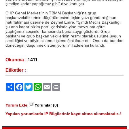
şimdiye kadar yaptığımız gibi" diye konuştu.
CHP Genel Merkezi'nin TBMM Başkanlığı'na grup
başkanvekilliklerinin düşürülmesine ilişkin yazı gönderdiğinun
hatırlatılması üzerine de Zeynel Emre, "Şimdi Meclis Başkanlığı
şu ana kadar bizim parti içerisinde yine mevzuata göre
yaptığımız seçimler karşısında buna saygı gösterdi. Grup
başkanı ve grup başkan vekillerinin resmi olarak usulüne uygun
seçildiğini ve böyle sisteme işlendiğini ifade etti. Onun da bundan
döneceğini düşünmek istemiyorum" ifadelerini kullandı.
Okunma :
1411
Etiketler :
Paylaş
Facebook
Twitter
WhatsApp
Email
Print
Yorum Ekle
Yorumlar (0)
Yapılan yorumlarda IP Bilgileriniz kayıt altına alınmaktadır..!