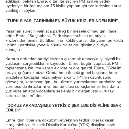
edildiğini belirten Emre, o tarihte seçilen PM asıl ve yedek
üyeleriyle birlikte toplam 75 kişilik yapının göreve iadesine karar
verildiğini söyledi.
"TÜRK SİYASİ TARİHİNİN EN BÜYÜK KRİZLERİNDEN BİRİ"
Yaşanan sürecin yalnızca parti içi bir mesele olmadığını ifade
eden Emre, "Bu şüphesiz Türk siyasi tarihinin en büyük
krizlerinden biridir. Bu ülkenin en köklü partisi, dünyanın en köklü
üçüncü partisine yönelik büyük bir saldırı girişimidir" diye
konuştu.
Kararın ardından partiyi krizden çıkarmak amacıyla iyi niyetli bir
yaklaşım sergilediklerini kaydeden Emre, bugün yapılacak PM
toplantısına katılma kararı aldıklarını dile getirdi. Emre, "Gidelim
oraya, çoğunluk biziz. Orada hem önceki genel başkana hem
oradaki arkadaşlarımıza milyonlarca CHP’linin üzüntüsünü,
gözyaşını, karamsarlığını, bu ülkenin yurttaşlarının partimize oy
vermese de itirazlarını ve bunun olası sonuçlarını bir kez daha
yüz yüze anlatıp vicdanlara seslenip bir olağanüstü kurultay
kararı aldıralım" dedi.
"DOKUZ ARKADAŞIMIZ YETKİSİZ ŞEKİLDE DİSİPLİNE SEVK
EDİLDİ"
Emre, dün itibarıyla dokuz milletvekilinin tedbirli olarak kesin
ihraç talebiyle Yüksek Disiplin Kurulu'na (YDK) disipline sevk