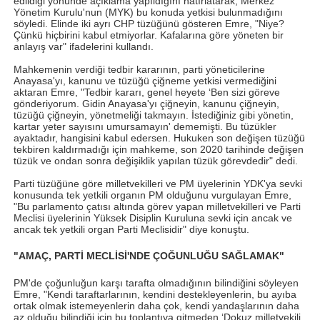
edildiği yönünde açıklama yapıldığını hatırlatarak, Merkez
Yönetim Kurulu'nun (MYK) bu konuda yetkisi bulunmadığını
söyledi. Elinde iki ayrı CHP tüzüğünü gösteren Emre, "Niye?
Çünkü hiçbirini kabul etmiyorlar. Kafalarına göre yöneten bir
anlayış var" ifadelerini kullandı.
Mahkemenin verdiği tedbir kararının, parti yöneticilerine
Anayasa'yı, kanunu ve tüzüğü çiğneme yetkisi vermediğini
aktaran Emre, "Tedbir kararı, genel heyete ‘Ben sizi göreve
gönderiyorum. Gidin Anayasa'yı çiğneyin, kanunu çiğneyin,
tüzüğü çiğneyin, yönetmeliği takmayın. İstediğiniz gibi yönetin,
kartar yeter sayısını umursamayın' dememişti. Bu tüzükler
ayaktadır, hangisini kabul edersen. Hukuken son değişen tüzüğü
tekbiren kaldırmadığı için mahkeme, son 2020 tarihinde değişen
tüzük ve ondan sonra değişiklik yapılan tüzük görevdedir" dedi.
Parti tüzüğüne göre milletvekilleri ve PM üyelerinin YDK'ya sevki
konusunda tek yetkili organın PM olduğunu vurgulayan Emre,
"Bu parlamento çatısı altında görev yapan milletvekilleri ve Parti
Meclisi üyelerinin Yüksek Disiplin Kuruluna sevki için ancak ve
ancak tek yetkili organ Parti Meclisidir" diye konuştu.
"AMAÇ, PARTİ MECLİSİ'NDE ÇOĞUNLUĞU SAĞLAMAK"
PM'de çoğunluğun karşı tarafta olmadığının bilindiğini söyleyen
Emre, "Kendi taraftarlarının, kendini destekleyenlerin, bu ayıba
ortak olmak istemeyenlerin daha çok, kendi yandaşlarının daha
az olduğu bilindiği için bu toplantıya gitmeden ‘Dokuz milletvekili