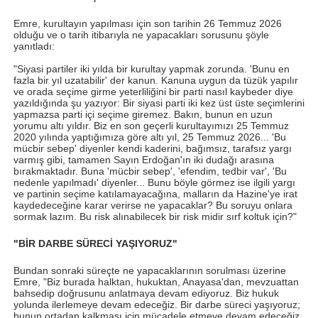
Emre, kurultayın yapılması için son tarihin 26 Temmuz 2026
olduğu ve o tarih itibarıyla ne yapacakları sorusunu şöyle
yanıtladı:
"Siyasi partiler iki yılda bir kurultay yapmak zorunda. 'Bunu en
fazla bir yıl uzatabilir' der kanun. Kanuna uygun da tüzük yapılır
ve orada seçime girme yeterliliğini bir parti nasıl kaybeder diye
yazıldığında şu yazıyor: Bir siyasi parti iki kez üst üste seçimlerini
yapmazsa parti içi seçime giremez. Bakın, bunun en uzun
yorumu altı yıldır. Biz en son geçerli kurultayımızı 25 Temmuz
2020 yılında yaptığımıza göre altı yıl, 25 Temmuz 2026... 'Bu
mücbir sebep' diyenler kendi kaderini, bağımsız, tarafsız yargı
varmış gibi, tamamen Sayın Erdoğan'ın iki dudağı arasına
bırakmaktadır. Buna 'mücbir sebep', 'efendim, tedbir var', 'Bu
nedenle yapılmadı' diyenler... Bunu böyle görmez ise ilgili yargı
ve partinin seçime katılamayacağına, malların da Hazine'ye irat
kaydedeceğine karar verirse ne yapacaklar? Bu soruyu onlara
sormak lazım. Bu risk alınabilecek bir risk midir sırf koltuk için?"
"BİR DARBE SÜRECİ YAŞIYORUZ"
Bundan sonraki süreçte ne yapacaklarının sorulması üzerine
Emre, "Biz burada halktan, hukuktan, Anayasa'dan, mevzuattan
bahsedip doğrusunu anlatmaya devam ediyoruz. Biz hukuk
yolunda ilerlemeye devam edeceğiz. Bir darbe süreci yaşıyoruz;
bunun ortadan kalkması için mücadele etmeye devam edeceğiz,