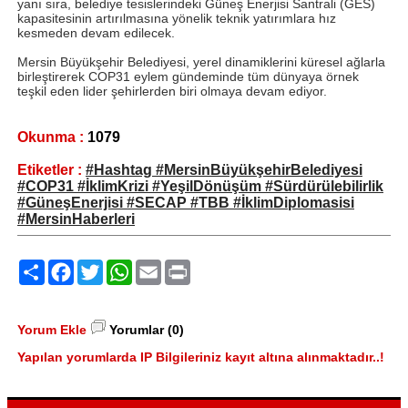
yanı sıra, belediye tesislerindeki Güneş Enerjisi Santrali (GES)
kapasitesinin artırılmasına yönelik teknik yatırımlara hız
kesmeden devam edilecek.
Mersin Büyükşehir Belediyesi, yerel dinamiklerini küresel ağlarla
birleştirerek COP31 eylem gündeminde tüm dünyaya örnek
teşkil eden lider şehirlerden biri olmaya devam ediyor.
Okunma :
1079
Etiketler :
#Hashtag #MersinBüyükşehirBelediyesi
#COP31 #İklimKrizi #YeşilDönüşüm #Sürdürülebilirlik
#GüneşEnerjisi #SECAP #TBB #İklimDiplomasisi
#MersinHaberleri
Paylaş
Facebook
Twitter
WhatsApp
Email
Print
Yorum Ekle
Yorumlar (0)
Yapılan yorumlarda IP Bilgileriniz kayıt altına alınmaktadır..!