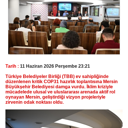
Tarih :
11 Haziran 2026 Perşembe 23:21
Türkiye Belediyeler Birliği (TBB) ev sahipliğinde
düzenlenen kritik COP31 hazırlık toplantısına Mersin
Büyükşehir Belediyesi damga vurdu. İklim kriziyle
mücadelede ulusal ve uluslararası arenada aktif rol
oynayan Mersin, geliştirdiği vizyon projeleriyle
zirvenin odak noktası oldu.