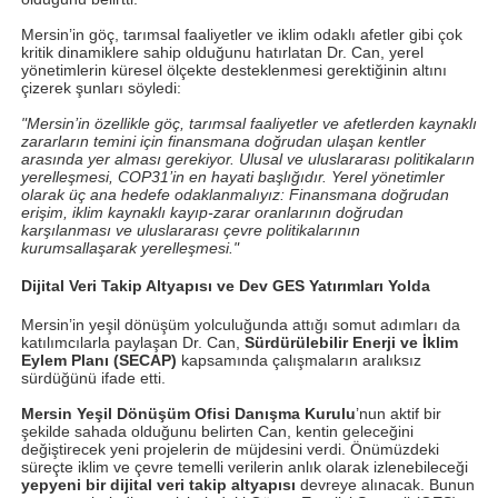
Mersin’in göç, tarımsal faaliyetler ve iklim odaklı afetler gibi çok
kritik dinamiklere sahip olduğunu hatırlatan Dr. Can, yerel
yönetimlerin küresel ölçekte desteklenmesi gerektiğinin altını
çizerek şunları söyledi:
"Mersin’in özellikle göç, tarımsal faaliyetler ve afetlerden kaynaklı
zararların temini için finansmana doğrudan ulaşan kentler
arasında yer alması gerekiyor. Ulusal ve uluslararası politikaların
yerelleşmesi, COP31’in en hayati başlığıdır. Yerel yönetimler
olarak üç ana hedefe odaklanmalıyız: Finansmana doğrudan
erişim, iklim kaynaklı kayıp-zarar oranlarının doğrudan
karşılanması ve uluslararası çevre politikalarının
kurumsallaşarak yerelleşmesi."
Dijital Veri Takip Altyapısı ve Dev GES Yatırımları Yolda
Mersin’in yeşil dönüşüm yolculuğunda attığı somut adımları da
katılımcılarla paylaşan Dr. Can,
Sürdürülebilir Enerji ve İklim
Eylem Planı (SECAP)
kapsamında çalışmaların aralıksız
sürdüğünü ifade etti.
Mersin Yeşil Dönüşüm Ofisi Danışma Kurulu
’nun aktif bir
şekilde sahada olduğunu belirten Can, kentin geleceğini
değiştirecek yeni projelerin de müjdesini verdi. Önümüzdeki
süreçte iklim ve çevre temelli verilerin anlık olarak izlenebileceği
yepyeni bir dijital veri takip altyapısı
devreye alınacak. Bunun