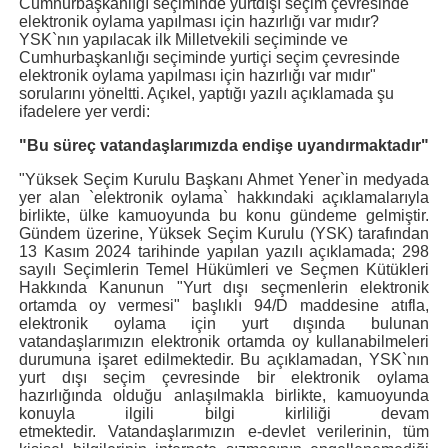
Cumhurbaşkanlığı seçiminde yurtdışı seçim çevresinde
elektronik oylama yapılması için hazırlığı var mıdır?
YSK`nın yapılacak ilk Milletvekili seçiminde ve
Cumhurbaşkanlığı seçiminde yurtiçi seçim çevresinde
elektronik oylama yapılması için hazırlığı var mıdır"
sorularını yöneltti. Açıkel, yaptığı yazılı açıklamada şu
ifadelere yer verdi:
"Bu süreç vatandaşlarımızda endişe uyandırmaktadır"
"Yüksek Seçim Kurulu Başkanı Ahmet Yener`in medyada
yer alan `elektronik oylama` hakkındaki açıklamalarıyla
birlikte, ülke kamuoyunda bu konu gündeme gelmiştir.
Gündem üzerine, Yüksek Seçim Kurulu (YSK) tarafından
13 Kasım 2024 tarihinde yapılan yazılı açıklamada; 298
sayılı Seçimlerin Temel Hükümleri ve Seçmen Kütükleri
Hakkında Kanunun "Yurt dışı seçmenlerin elektronik
ortamda oy vermesi" başlıklı 94/D maddesine atıfla,
elektronik oylama için yurt dışında bulunan
vatandaşlarımızın elektronik ortamda oy kullanabilmeleri
durumuna işaret edilmektedir. Bu açıklamadan, YSK`nın
yurt dışı seçim çevresinde bir elektronik oylama
hazırlığında olduğu anlaşılmakla birlikte, kamuoyunda
konuyla ilgili bilgi kirliliği devam
etmektedir. Vatandaşlarımızın e-devlet verilerinin, tüm