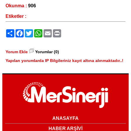
Okunma :
906
Etiketler :
Paylaş
Facebook
Twitter
WhatsApp
Email
Print
Yorum Ekle
Yorumlar (0)
Yapılan yorumlarda IP Bilgileriniz kayıt altına alınmaktadır..!
ANASAYFA
HABER ARŞİVİ