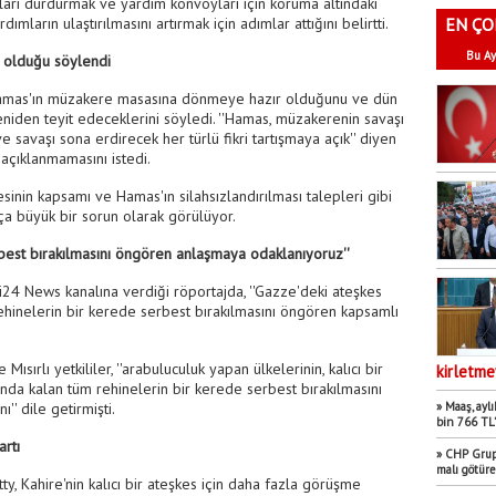
ları durdurmak ve yardım konvoyları için koruma altındaki
ların ulaştırılmasını artırmak için adımlar attığını belirtti.
EN ÇO
Bu Ay
 olduğu söylendi
i, Hamas'ın müzakere masasına dönmeye hazır olduğunu ve dün
eniden teyit edeceklerini söyledi. ''Hamas, müzakerenin savaşı
 savaşı sona erdirecek her türlü fikri tartışmaya açık'' diyen
 açıklanmamasını istedi.
mesinin kapsamı ve Hamas'ın silahsızlandırılması talepleri gibi
ça büyük bir sorun olarak görülüyor.
rbest bırakılmasını öngören anlaşmaya odaklanıyoruz''
 i24 News kanalına verdiği röportajda, ''Gazze'deki ateşkes
 rehinelerin bir kerede serbest bırakılmasını öngören kapsamlı
ırlı yetkililer, ''arabuluculuk yapan ülkelerinin, kalıcı bir
kirletme
ğında kalan tüm rehinelerin bir kerede serbest bırakılmasını
'' dile getirmişti.
» Maaş, aylı
bin 766 TL’
artı
» CHP Grup 
malı götür
ty, Kahire'nin kalıcı bir ateşkes için daha fazla görüşme