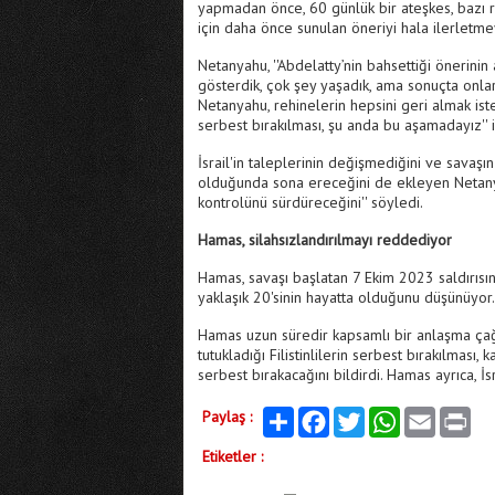
yapmadan önce, 60 günlük bir ateşkes, bazı re
için daha önce sunulan öneriyi hala ilerletmey
Netanyahu, ''Abdelatty’nin bahsettiği önerinin a
gösterdik, çok şey yaşadık, ama sonuçta onların
Netanyahu, rehinelerin hepsini geri almak ist
serbest bırakılması, şu anda bu aşamadayız'' i
İsrail'in taleplerinin değişmediğini ve sava
olduğunda sona ereceğini de ekleyen Netanyah
kontrolünü sürdüreceğini'' söyledi.
Hamas, silahsızlandırılmayı reddediyor
Hamas, savaşı başlatan 7 Ekim 2023 saldırısınd
yaklaşık 20'sinin hayatta olduğunu düşünüyor.
Hamas uzun süredir kapsamlı bir anlaşma çağrı
tutukladığı Filistinlilerin serbest bırakılması, 
serbest bırakacağını bildirdi. Hamas ayrıca, İs
Paylaş :
Paylaş
Facebook
Twitter
WhatsApp
Email
Print
Etiketler :