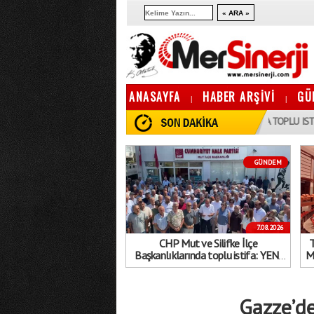
ANASAYFA
HABER ARŞİVİ
GÜ
|
|
16:33
CHP MUT VE SILIFKE İLÇE BAŞKANLıKLARıNDA TOPLU ISTIFA: YENİ PA
GÜNDEM
7.08.2026
CHP Mut ve Silifke İlçe
T
Başkanlıklarında toplu istifa: YENİ
Me
Parti’ye katılma kararı aldılar
Gazze’de