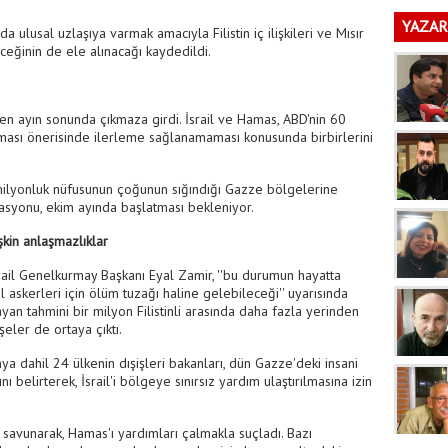
ka
i
YAZAR
a ulusal uzlaşıya varmak amacıyla Filistin iç ilişkileri ve Mısır
bileceğinin de ele alınacağı kaydedildi.
en ayın sonunda çıkmaza girdi. İsrail ve Hamas, ABD'nin 60
lması önerisinde ilerleme sağlanamaması konusunda birbirlerini
 milyonluk nüfusunun çoğunun sığındığı Gazze bölgelerine
erasyonu, ekim ayında başlatması bekleniyor.
kin anlaşmazlıklar
İsrail Genelkurmay Başkanı Eyal Zamir, ''bu durumun hayatta
l askerleri için ölüm tuzağı haline gelebileceği'' uyarısında
an tahmini bir milyon Filistinli arasında daha fazla yerinden
eler de ortaya çıktı.
ya dahil 24 ülkenin dışişleri bakanları, dün Gazze'deki insani
ı belirterek, İsrail'i bölgeye sınırsız yardım ulaştırılmasına izin
ı savunarak, Hamas'ı yardımları çalmakla suçladı. Bazı