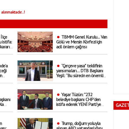
 alınmaktadır..!
 İlçe
TBMM Genel Kurulu... Van
 istifa:
Gölü ve Mersin Körfezi için
kararı
acil önlem çağrısı
de’a
“Çerçeve yasa" teklifinin
ceği
yansımaları… DTB Başkanı
in
Yeşil: “Bu sürecin en önemli
ekonomik kazanımlarından
biri istihdam olacaktır”
Yaşar Tüzün: "232
aşkanı
belediye başkanı CHP’den
yla
istifa ederek YENİ Parti’ye
GAZET
raç’
katıldı"
n
Trump, doğum yoluyla
ası:
alınan ABD vatandaşlığını