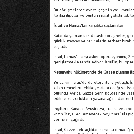
Bu görüşmelerde ayrıca, çeşitli siyasi konulard
ile ikili ilişkiler ve bunların nasıl geliştirile
İsrail ve Hamas’tan karşılıklı suçlamalar
Katar'da yapılan son dolaylı görüşmeler, geç
günlük ateşkes ve rehinelerin serbest bırakı
suçladı.
İsrail, Hamas'a karşı askeri operasyonunu, 2
genişletmekle tehdit ediyor. İsrail’in, bu op
Netanyahu hükümetinde de Gazze planına iliş
Bu durum, İsrail'de de eleştirilere yol açtı. 
kalan rehineleri tehlikeye atabileceği ve İsrai
bulundu. Ayrıca, Gazze Şehri bölgesinde yaşay
edilme ve zorlukların yaşanacağına dair endiş
İngiltere, Kanada, Avustralya, Fransa ve Japon
krizin “hayal edilemeyecek boyutlara” ulaştığın
vermeye çağırdı.
İsrail, Gazze'deki açlıktan sorumlu olmadığın