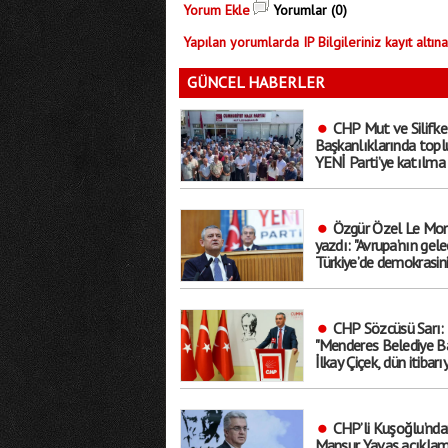
Yorum Ekle
Yorumlar (0)
Yapılan yorumlarda IP Bilgileriniz kayıt altına
GÜNCEL HABERLER
CHP Mut ve Silifke
Başkanlıklarında toplu
YENİ Parti’ye katılma 
aldılar
Özgür Özel Le Mon
yazdı: "Avrupa’nın gele
Türkiye’de demokrasin
geleceğinden ayrı
düşünülemez"
CHP Sözcüsü Sarı:
"Menderes Belediye B
İlkay Çiçek, dün itibarı
tedbirli olarak ’kesin ih
talebiyle disipline sevk
edilmiştir"
CHP’li Kuşoğlu’nda
Mansur Yavaş açıklam