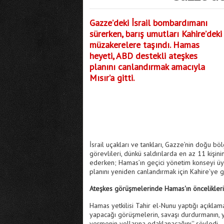
Gazze’deki İsrail bombardımanı
sürerken, barış umutları Kahire’deki
müzakerelere taşındı. Hamas
heyeti, ABD destekli ateşkes
planını canlandırmak amacıyla
Mısır’a gitti.
İsrail uçakları ve tankları, Gazze’nin doğu
görevlileri, dünkü saldırılarda en az 11 kişini
ederken; Hamas’ın geçici yönetim konseyi üye
planını yeniden canlandırmak için Kahire'ye g
Ateşkes görüşmelerinde Hamas'ın öncelikleri
Hamas yetkilisi Tahir el-Nunu yaptığı açıklama
yapacağı görüşmelerin, savaşı durdurmanın, y
vermenin yollarına odaklanacağını'' söyledi.