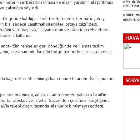
hinelerin serbest bırakılması ve insani yardımın ulaştırılması
» Mersin’de
Oldu: Hem 
e çalıştığını söyledi.
» Dilek İm
rtık geride kaldığını'' belirterek, ''enedik, her türlü çabayı
erişim eng
 bizi sadece yanıltmak istedikleri ortaya çıktı'' dedi.
ediğini vurgulayarak, ''Hayatta olan ve ölen tüm rehinelerin
fadesini kullandı.
şın ancak tüm rehineler geri döndüğünde ve Hamas teslim
u, ''o zaman bile İsrail'in bölge üzerinde süresiz güvenlik
a kaçırdıkları 50 rehineyi hala elinde tutarken; İsrail, bunların
SOSYA
sında bulunuyor, ancak kalan rehineleri yalnızca İsrail'in
kalıcı bir ateşkes ve İsrail'in Gazze'den çekilmesi karşılığında
rail'in talebi doğrultusunda silahlarını bırakmayı reddetti.