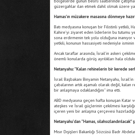
bölgelerde günün belirli saatlerinde çatışma
güzergahlar ilan etmek dahil olmak üzere yardım
Hamas'ın müzakere masasına dönmeye hazır
Batı medyasına konuşan bir Filistinli yetkil
Kahire'yi ziyaret eden liderlerin bu tutumu y
sona erdirmenin tek yolu olduğuna inanıyor ve
yetkili, konunun hassasiyeti nedeniyle isminin
Ancak taraflar arasında, İsrail'in askeri çekil
önemli konularda görüş ayrılıkları hala olduk
Netanyahu: ''Kalan rehinelerin bir kerede se
İsrail Başbakanı Binyamin Netanyahu, İsrail'in
çabalarının artık aşamalı olarak değil, kalan
bir anlaşmaya odaklandığını'' ima etti.
ABD medyasına geçen hafta konuşan Katar ve Mıs
ateşkes ve İsrail güçlerinin çekilmesi karşılı
içeren yeni bir anlaşma çerçevesi hazırladığını
Netanyahu’dan ''Hamas, silahsızlandırılacak'' ş
Mısır Dışişleri Bakanlığı Sözcüsü Badr Abdelat