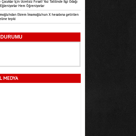
 Çocuklar İçin Ücretsiz Fırsat! Yaz Tatilinde İlgi Odağı
Eğleniyorlar Hem Öğreniyorlar
Emre Türk
amoğlu’ndan Ekrem İmamoğlu’nun X hesabına getirilen
11.07.2026
eline tepki
Mersin’in Sessiz Felaketi
Fatma Lalecan
11.09.2025
Neyin Çivisi
L MEDYA