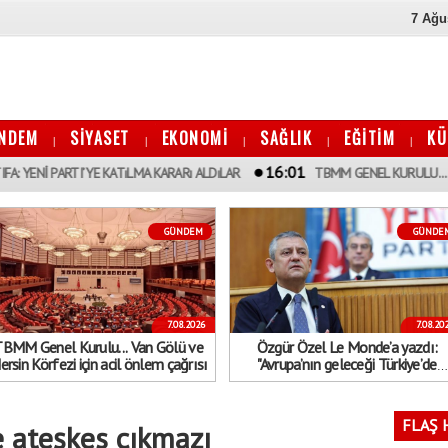
7 Ağu
NDEM
SİYASET
EKONOMİ
SAĞLIK
EĞİTİM
KÜ
|
|
|
|
|
16:01
RTI’YE KATıLMA KARARı ALDıLAR
TBMM GENEL KURULU... VAN GÖLÜ VE
GÜNDEM
GÜNDE
7.08.2026
7.08.20
BMM Genel Kurulu... Van Gölü ve
Özgür Özel Le Monde’a yazdı:
rsin Körfezi için acil önlem çağrısı
"Avrupa’nın geleceği Türkiye’de
demokrasinin geleceğinden ayrı
düşünülemez"
FLAŞ 
 ateşkes çıkmazı