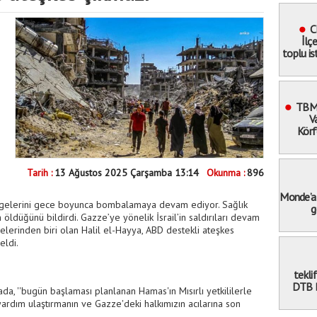
C
İlç
toplu is
katı
TBMM
V
Körf
Tarih :
13 Ağustos 2025 Çarşamba 13:14
Okunma :
896
Monde’a 
 bölgelerini gece boyunca bombalamaya devam ediyor. Sağlık
g
n öldüğünü bildirdi. Gazze’ye yönelik İsrail’in saldırıları devam
lerinden biri olan Halil el-Hayya, ABD destekli ateşkes
eldi.
tekli
DTB B
da, ''bugün başlaması planlanan Hamas'ın Mısırlı yetkililerle
ardım ulaştırmanın ve Gazze'deki halkımızın acılarına son