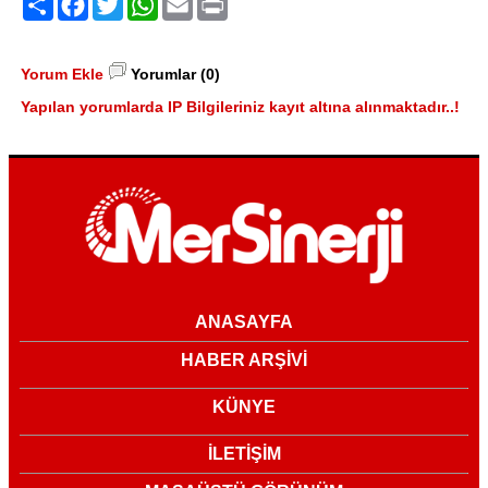
Yorum Ekle
Yorumlar (0)
Yapılan yorumlarda IP Bilgileriniz kayıt altına alınmaktadır..!
ANASAYFA
HABER ARŞİVİ
KÜNYE
İLETİŞİM