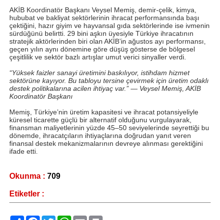
AKİB Koordinatör Başkanı Veysel Memiş, demir-çelik, kimya,
hububat ve bakliyat sektörlerinin ihracat performansında başı
çektiğini, hazır giyim ve hayvansal gıda sektörlerinde ise ivmenin
sürdüğünü belirtti. 29 bini aşkın üyesiyle Türkiye ihracatının
stratejik aktörlerinden biri olan AKİB’in ağustos ayı performansı,
geçen yılın aynı dönemine göre düşüş gösterse de bölgesel
çeşitlilik ve sektör bazlı artışlar umut verici sinyaller verdi.
“Yüksek faizler sanayi üretimini baskılıyor, istihdam hizmet
sektörüne kayıyor. Bu tabloyu tersine çevirmek için üretim odaklı
destek politikalarına acilen ihtiyaç var.” — Veysel Memiş, AKİB
Koordinatör Başkanı
Memiş, Türkiye’nin üretim kapasitesi ve ihracat potansiyeliyle
küresel ticarette güçlü bir alternatif olduğunu vurgulayarak,
finansman maliyetlerinin yüzde 45–50 seviyelerinde seyrettiği bu
dönemde, ihracatçıların ihtiyaçlarına doğrudan yanıt veren
finansal destek mekanizmalarının devreye alınması gerektiğini
ifade etti.
Okunma :
709
Etiketler :
Paylaş
Facebook
Twitter
WhatsApp
Email
Print