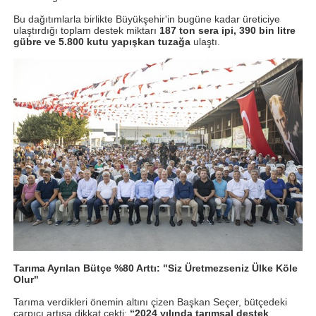
Bu dağıtımlarla birlikte Büyükşehir'in bugüne kadar üreticiye
ulaştırdığı toplam destek miktarı
187 ton sera ipi, 390 bin litre
gübre ve 5.800 kutu yapışkan tuzağa
ulaştı.
Tarıma Ayrılan Bütçe %80 Arttı: "Siz Üretmezseniz Ülke Köle
Olur"
Tarıma verdikleri önemin altını çizen Başkan Seçer, bütçedeki
çarpıcı artışa dikkat çekti:
“2024 yılında tarımsal destek