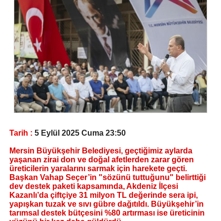
Tarih :
5 Eylül 2025 Cuma 23:50
Mersin Büyükşehir Belediyesi, geçtiğimiz aylarda
yaşanan zirai don ve doğal afetlerden zarar gören
üreticilerin yaralarını sarmak için harekete geçti.
Başkan Vahap Seçer’in "sözünü tuttuğunu" belirttiği
dev destek paketi kapsamında, Akdeniz İlçesi
Kazanlı’da çiftçiye 31 milyon TL değerinde sera ipi,
yapışkan tuzak ve sıvı gübre dağıtıldı. Büyükşehir’in
tarımsal destek bütçesini %80 artırması ise üreticinin