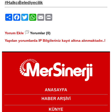
#HalkçıBelediyecilik
Paylaş
Facebook
Twitter
WhatsApp
Email
Print
Yorum Ekle
Yorumlar (0)
Yapılan yorumlarda IP Bilgileriniz kayıt altına alınmaktadır..!
ANASAYFA
HABER ARŞİVİ
KÜNYE