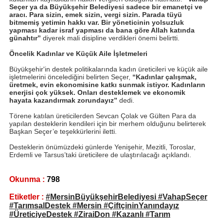
Seçer ya da Büyükşehir Belediyesi sadece bir emanetçi ve
aracı. Para sizin, emek sizin, vergi sizin. Parada tüyü
bitmemiş yetimin hakkı var. Bir yöneticinin yolsuzluk
yapması kadar israf yapması da bana göre Allah katında
günahtır”
diyerek mali disipline verdikleri önemi belirtti.
Öncelik Kadınlar ve Küçük Aile İşletmeleri
Büyükşehir'in destek politikalarında kadın üreticileri ve küçük aile
işletmelerini öncelediğini belirten Seçer,
“Kadınlar çalışmak,
üretmek, evin ekonomisine katkı sunmak istiyor. Kadınların
enerjisi çok yüksek. Onları desteklemek ve ekonomik
hayata kazandırmak zorundayız”
dedi.
Törene katılan üreticilerden Sevcan Çolak ve Gülten Para da
yapılan desteklerin kendileri için bir merhem olduğunu belirterek
Başkan Seçer’e teşekkürlerini iletti.
Desteklerin önümüzdeki günlerde Yenişehir, Mezitli, Toroslar,
Erdemli ve Tarsus’taki üreticilere de ulaştırılacağı açıklandı.
Okunma :
798
Etiketler :
#MersinBüyükşehirBelediyesi #VahapSeçer
#TarımsalDestek #Mersin #ÇiftçininYanındayız
#ÜreticiyeDestek #ZiraiDon #Kazanlı #Tarım