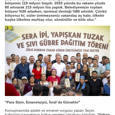
bütçemiz 119 milyon liraydı. 2025 yılında bu rakamı yüzde
80 artırarak 215 milyon lira yaptık. Belediyemizin toplam
bütçesi %30 artarken, tarımsal desteği %80 artırdık. Çünkü
biliyoruz ki; sizler üretmezseniz vatandaş aç kalır, ülkeler
başka ülkelere muhtaç olur, sömürülür ve köle olur.”
"Para Sizin, Emanetçiyiz, İsraf da Günahtır"
Konuşmasında adalet ve emanet vurgusu yapan Seçer,
kullanılan kaynakların halkın vergileri olduğunu hatırlattı.
“Vahap