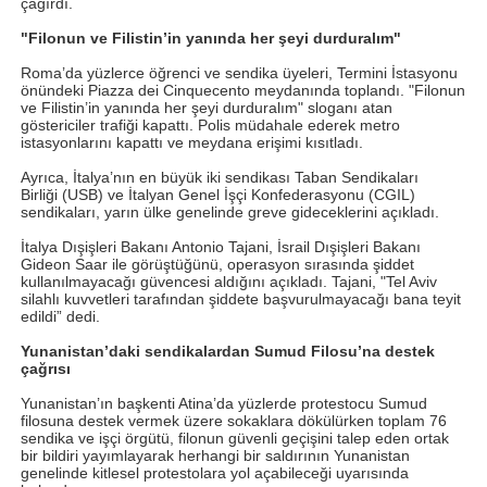
çağırdı.
"Filonun ve Filistin’in yanında her şeyi durduralım"
Roma’da yüzlerce öğrenci ve sendika üyeleri, Termini İstasyonu
önündeki Piazza dei Cinquecento meydanında toplandı. "Filonun
ve Filistin’in yanında her şeyi durduralım" sloganı atan
göstericiler trafiği kapattı. Polis müdahale ederek metro
istasyonlarını kapattı ve meydana erişimi kısıtladı.
Ayrıca, İtalya’nın en büyük iki sendikası Taban Sendikaları
Birliği (USB) ve İtalyan Genel İşçi Konfederasyonu (CGIL)
sendikaları, yarın ülke genelinde greve gideceklerini açıkladı.
İtalya Dışişleri Bakanı Antonio Tajani, İsrail Dışişleri Bakanı
Gideon Saar ile görüştüğünü, operasyon sırasında şiddet
kullanılmayacağı güvencesi aldığını açıkladı. Tajani, "Tel Aviv
silahlı kuvvetleri tarafından şiddete başvurulmayacağı bana teyit
edildi” dedi.
Yunanistan’daki sendikalardan Sumud Filosu’na destek
çağrısı
Yunanistan’ın başkenti Atina’da yüzlerde protestocu Sumud
filosuna destek vermek üzere sokaklara dökülürken toplam 76
sendika ve işçi örgütü, filonun güvenli geçişini talep eden ortak
bir bildiri yayımlayarak herhangi bir saldırının Yunanistan
genelinde kitlesel protestolara yol açabileceği uyarısında