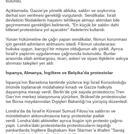
bulundu.
Açıklamada, Gazze’ye yönelik abluka, saldırı ve soykırıma
derhal son verilmesi gerektiği vurgulandı. Sendikalar, İsrail
devletinin filodakilerin hayatını tehlikeye atmayı aklından bile
geçirmemesi gerektiğini belirterek, "En küçük bir saldırı dahi
kitlesel protestolara yol açacaktır" ifadelerini kullandı.
Yunan hükümetine de çağrı yapan sendikalar, filonun korunması
için gerekli adımların atılmasını istedi. Filonun uluslararası
hukuka uygun, barışçıl bir misyon olduğunun altı çizildi. Ayrıca
İsrail’e yaptırım uygulanması çağrısında bulunuldu. Bunlar
arasında silah ambargosu, ticari, askeri ve siyasi ilişkilerin askıya
alınması talepleri yer aldı.
İspanya, Almanya, İngiltere ve Belçika’da protestolar
İspanya’nın Barselona kentinde yüzlerce kişi İsrail Konsolosluğu
önünde toplanarak müdahaleyi kınadı ve Gazze halkıyla
dayanışma mesajı verdi. Berlin’de çok sayıda protestoccu Tren
Garı’nın merkez istasyonuna yürürken, Brüksel’de protestocular
ise Borsa meydanından Dışişleri Bakanlığı’na yürüyüş düzenledi.
Londra’da da İsrail’in Küresel Sumud Filosu’na saldırısı ve
mürettebatın alıkonulmasına karşı protestolar patlak
verdi. Londra’daki aktivistler ayrıca bugün için protesto çağrısı
yaptı. Londra’daki protestolarda protestocuların taşıdığı
pankartlarda İngiltere Başbakanı Keir Starmer’a ithafen "Savaş