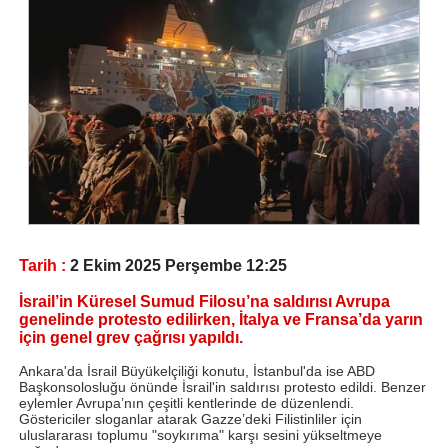
Tarih :
2 Ekim 2025 Perşembe 12:25
İsrail’in Küresel Sumud Filosu’na saldırısı Avrupa
genelinde protesto edilirken, İtalya ve Fransa’da yarın
için genel grev çağrısı yapıldı.
Ankara'da İsrail Büyükelçiliği konutu, İstanbul'da ise ABD
Başkonsolosluğu önünde İsrail'in saldırısı protesto edildi. Benzer
eylemler Avrupa’nın çeşitli kentlerinde de düzenlendi.
Göstericiler sloganlar atarak Gazze’deki Filistinliler için
uluslararası toplumu "soykırıma" karşı sesini yükseltmeye