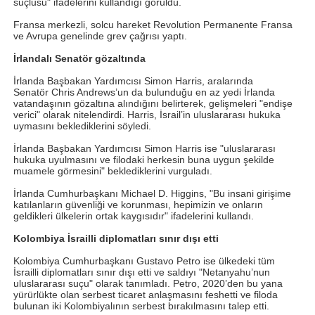
suçlusu" ifadelerini kullandığı görüldü.
Fransa merkezli, solcu hareket Revolution Permanente Fransa
ve Avrupa genelinde grev çağrısı yaptı.
İrlandalı Senatör gözaltında
İrlanda Başbakan Yardımcısı Simon Harris, aralarında
Senatör Chris Andrews’un da bulunduğu en az yedi İrlanda
vatandaşının gözaltına alındığını belirterek, gelişmeleri "endişe
verici" olarak nitelendirdi. Harris, İsrail’in uluslararası hukuka
uymasını beklediklerini söyledi.
İrlanda Başbakan Yardımcısı Simon Harris ise "uluslararası
hukuka uyulmasını ve filodaki herkesin buna uygun şekilde
muamele görmesini" beklediklerini vurguladı.
İrlanda Cumhurbaşkanı Michael D. Higgins, "Bu insani girişime
katılanların güvenliği ve korunması, hepimizin ve onların
geldikleri ülkelerin ortak kaygısıdır" ifadelerini kullandı.
Kolombiya İsrailli diplomatları sınır dışı etti
Kolombiya Cumhurbaşkanı Gustavo Petro ise ülkedeki tüm
İsrailli diplomatları sınır dışı etti ve saldıyı "Netanyahu’nun
uluslararası suçu" olarak tanımladı. Petro, 2020’den bu yana
yürürlükte olan serbest ticaret anlaşmasını feshetti ve filoda
bulunan iki Kolombiyalının serbest bırakılmasını talep etti.