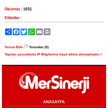
Okunma :
1031
Etiketler :
Paylaş
Facebook
Twitter
WhatsApp
Email
Print
Yorum Ekle
Yorumlar (0)
Yapılan yorumlarda IP Bilgileriniz kayıt altına alınmaktadır..!
ANASAYFA