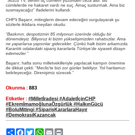
“Sözcü TV, benim üç cümlem yüzünden ceza aldı. Bu
cümlelerde ne hakaret vardı ne suç. Amaç susturmak. Ama biz
susmayacağız” ifadelerini kullandı.
CHP’li Başarır, mitinglerin devam edeceğini vurgulayarak şu
sözlerle iktidara meydan okudu:
“Baskının, despotizmin 85 milyonun üzerinde olduğu bir
dönemdeyiz. Biliyoruz ki bizim yükselişimizden rahatsızlar. Ama
ne yaparlarsa yapsınlar gidecekler. Çünkü halk bizim arkamızda.
Karanlık odalardaki sipariş kararlarla Türkiye’de siyaseti dizayn
edemezler.”
Başarır, hafta sonu milletvekilleriyle yapılacak kampın önemine
de dikkat çekti: “Meclis’te bizi zor günler bekliyor. Yol haritamızı
belirleyeceğiz. Direnişimiz sürecek.”
Okunma :
883
Etiketler :
#Milletİradesi #AdaletİçinCHP
#EkremİmamoğlunaÖzgürlük #HalkınGücü
#BoluMitingi #SiparişKararlaraHayır
#DemokrasiKazancak
Paylaş
Facebook
Twitter
WhatsApp
Email
Print