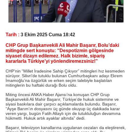
Tarih :
3 Ekim 2025 Cuma 18:42
CHP Grup Başkanvekili Ali Mahir Başarır, Bolu’daki
mitingde sert konuştu: “Despotizmin gölgesinde
siyaset dizayn edilemez. Halk bizimle, sipariş
kararlarla Türkiye’yi yönlendiremezsiniz!”
CHP’nin “Millet İradesine Sahip Çıkıyor” mitingleri hız kesmeden
sürüyor. Silivri’de tutuklu bulunan Cumhurbaşkanı adayı Ekrem
İmamoğlu’na özgürlük ve erken seçim talebiyle başlatılan
mitinglerin bu haftaki durağı Bolu oldu.
Miting öncesi ANKA Haber Ajansı’na konuşan CHP Grup
Başkanvekili Ali Mahir Başarır, Türkiye’de hukuk sistemine ve
siyasi baskılara dair çarpıcı açıklamalarda bulundu. Başarır,
“Ayşe Barım’ın dosyasını üç günde okuyup üç dakikada karar
veren yargı, bugün Fatih Altaylı için de tutukluluğun devamına
hükmetti. Hukuk artık ayaklar altında” dedi.
Başarır, televizyon kanallarına uygulanan cezaları da eleştirerek,