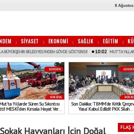
8 Ağustos
NDEM
SİYASET
EKONOMİ
SAĞLIK
EĞİTİM
KÜ
|
|
|
|
|
10:02
HIR BELEDIYESI’NDEN GÖVDE GÖSTERISI!
MUT’TA YıLLARDıR SÜREN S
GÜNDEM
GÜNDE
8.08.2026
8.08.20
Mut’ta Yıllardır Süren Su Sıkıntısı
Son Dakika: TBMM’de Kritik ’Çerçe
tti! MESKİ’den Kırsala Hayat Veren
Yasa’ Kabul Edildi! PKK Silah
Dev Hamle
Bırakırsa İnfazlar Ertelenecek...
Kimler Kapsam Dışında?
FLAŞ 
 Sokak Hayvanları İçin Doğal