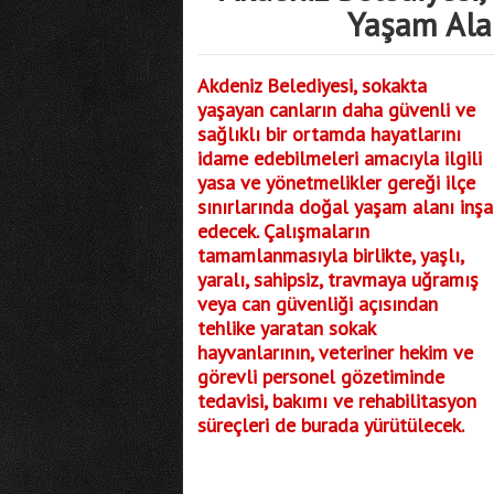
Yaşam Alan
Akdeniz Belediyesi, sokakta
yaşayan canların daha güvenli ve
sağlıklı bir ortamda hayatlarını
idame edebilmeleri amacıyla ilgili
yasa ve yönetmelikler gereği ilçe
sınırlarında doğal yaşam alanı inşa
edecek. Çalışmaların
tamamlanmasıyla birlikte, yaşlı,
yaralı, sahipsiz, travmaya uğramış
veya can güvenliği açısından
tehlike yaratan sokak
hayvanlarının, veteriner hekim ve
görevli personel gözetiminde
tedavisi, bakımı ve rehabilitasyon
süreçleri de burada yürütülecek.