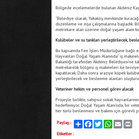
Bölgede incelemelerde bulunan Akdeniz Kaym
“Belediye olarak, Yakaköy mevkiinde kuracağ
düzenleme ve inşa çalışmalarına başladık. Böl
metrekare alan üzerine doğal yaşam alanı ku
Kulübeler ve su tankları yerleştirilecek, bes
Bu kapsamda Fen İşleri Müdürlüğüne bağlı ek
Hayvanları Doğal Yaşam Alanında” iş makinel
Bakanlığı tarafından Akdeniz Belediyesi’ne tah
metrekarelik bölgesi iş makineleri ile tesviye
kapatılacak. Daha sonra araziye köpek kulübeler
yerleştirilecek ve beslenme alanları oluşturu
Veteriner hekim ve personel görev alacak
Projeyle birlikte, sahipsiz sokak hayvanların
hedefleniyor. Doğal Yaşam Alanı’nda, bir veter
her türlü beslenmesi ve bakımı için görevli 
Paylaş :
Paylaş
Facebook
Twitter
WhatsApp
Email
Print
Etiketler :