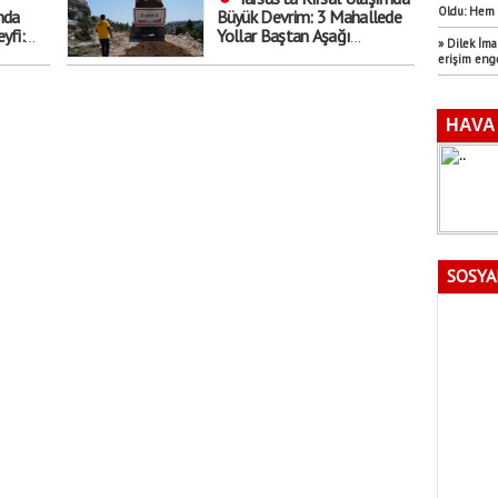
Oldu: Hem 
nda
Büyük Devrim: 3 Mahallede
yfi:
Yollar Baştan Aşağı
» Dilek İm
Yenilendi!
erişim eng
u
SOSYA