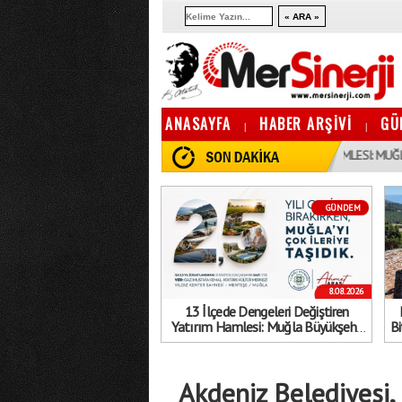
ANASAYFA
HABER ARŞİVİ
GÜ
|
|
10:13
13 İLÇEDE DENGELERI DEĞIŞTIREN YATıRıM HAMLESI: MUĞLA BÜYÜKŞE
GÜNDEM
8.08.2026
13 İlçede Dengeleri Değiştiren
Yatırım Hamlesi: Muğla Büyükşehir
Bi
Belediyesi’nden Gövde Gösterisi!
Akdeniz Belediyesi,