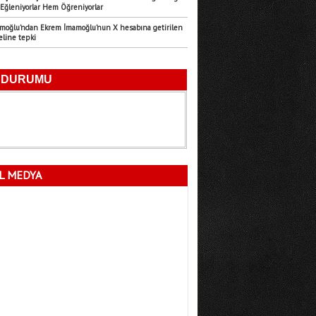
Eğleniyorlar Hem Öğreniyorlar
Emre Türk
amoğlu’ndan Ekrem İmamoğlu’nun X hesabına getirilen
11.07.2026
eline tepki
Mersin’in Sessiz Felaketi
Fatma Lalecan
11.09.2025
Neyin Çivisi
L MEDYA