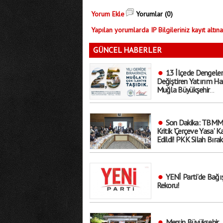
Yorum Ekle
Yorumlar (0)
Yapılan yorumlarda IP Bilgileriniz kayıt altına
GÜNCEL HABERLER
13 İlçede Dengeler
Değiştiren Yatırım Ha
Muğla Büyükşehir
Belediyesi’nden Gövde
Gösterisi!
Son Dakika: TBMM
Kritik ’Çerçeve Yasa’ K
Edildi! PKK Silah Bırak
İnfazlar Ertelenecek..
Kapsam Dışında?
YENİ Parti’de Bağı
Rekoru!
Mersin Büyükşehir