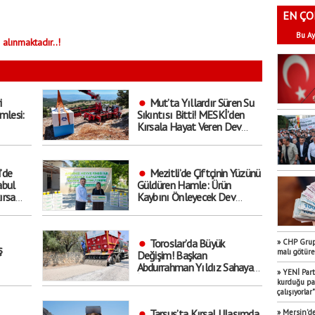
EN ÇO
Bu Ay
 alınmaktadır..!
i
Mut’ta Yıllardır Süren Su
mlesi:
Sıkıntısı Bitti! MESKİ’den
Kırsala Hayat Veren Dev
Hamle
’de
Mezitli’de Çiftçinin Yüzünü
abul
Güldüren Hamle: Ürün
ırsa
Kaybını Önleyecek Dev
. Kimler
Destek Başladı!
Toroslar’da Büyük
» CHP Grup 
ş
malı götür
Değişim! Başkan
Abdurrahman Yıldız Sahaya
» YENİ Part
İndi: ’Hedef Yıl Sonu’
kurduğu par
çalışıyorlar"
Tarsus’ta Kırsal Ulaşımda
» Mersin’de