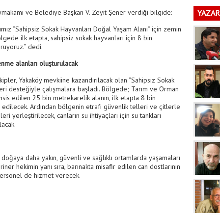
akamı ve Belediye Başkan V. Zeyit Şener verdiği bilgide:
YAZAR
ımız “Sahipsiz Sokak Hayvanları Doğal Yaşam Alanı” için zemin
gede ilk etapta, sahipsiz sokak hayvanları için 8 bin
ruyoruz.” dedi.
lenme alanları oluşturulacak
ipler, Yakaköy mevkiine kazandırılacak olan “Sahipsiz Sokak
eri desteğiyle çalışmalara başladı. Bölgede; Tarım ve Orman
sis edilen 25 bin metrekarelik alanın, ilk etapta 8 bin
 edilecek. Ardından bölgenin etrafı güvenlik telleri ve çitlerle
i yerleştirilecek, canların su ihtiyaçları için su tankları
lacak.
ın doğaya daha yakın, güvenli ve sağlıklı ortamlarda yaşamaları
iner hekimin yanı sıra, barınakta misafir edilen can dostlarının
personel de hizmet verecek.