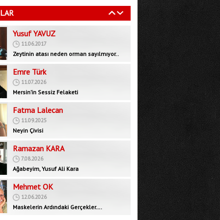
11.06.2017
LAR
Zeytinin atası neden orman sayılmıyor..
Emre Türk
11.07.2026
Mersin’in Sessiz Felaketi
Fatma Lalecan
11.09.2025
Neyin Çivisi
Ramazan KARA
7.08.2026
Ağabeyim, Yusuf Ali Kara
Mehmet OK
12.06.2026
Maskelerin Ardındaki Gerçekler….
Bedrettin GÜNDEŞ
29.09.2025
İktidar muhalefeti devre dışı bırakarak yeni
bir rejim mi, inşa ediyor?