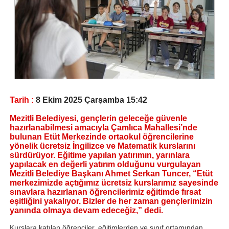
Tarih :
8 Ekim 2025 Çarşamba 15:42
Mezitli Belediyesi, gençlerin geleceğe güvenle
hazırlanabilmesi amacıyla Çamlıca Mahallesi’nde
bulunan Etüt Merkezinde ortaokul öğrencilerine
yönelik ücretsiz İngilizce ve Matematik kurslarını
sürdürüyor. Eğitime yapılan yatırımın, yarınlara
yapılacak en değerli yatırım olduğunu vurgulayan
Mezitli Belediye Başkanı Ahmet Serkan Tuncer, “Etüt
merkezimizde açtığımız ücretsiz kurslarımız sayesinde
sınavlara hazırlanan öğrencilerimiz eğitimde fırsat
eşitliğini yakalıyor. Bizler de her zaman gençlerimizin
yanında olmaya devam edeceğiz,” dedi.
Kurslara katılan öğrenciler, eğitimlerden ve sınıf ortamından