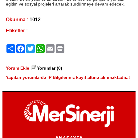
eğitim ve sosyal projeleri artarak sürdürmeye devam edecek.
Okunma :
1012
Etiketler :
Paylaş
Facebook
Twitter
WhatsApp
Email
Print
Yorum Ekle
Yorumlar (0)
Yapılan yorumlarda IP Bilgileriniz kayıt altına alınmaktadır..!