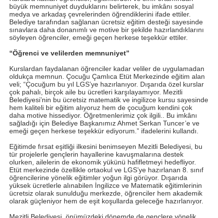
büyük memnuniyet duyduklarını belirterek, bu imkânı sosyal
medya ve arkadaş çevrelerinden öğrendiklerini ifade ettiler.
Belediye tarafından sağlanan ücretsiz eğitim desteği sayesinde
sınavlara daha donanımlı ve motive bir şekilde hazırlandıklarını
söyleyen öğrenciler, emeği geçen herkese teşekkür ettiler.
“Öğrenci ve velilerden memnuniyet”
Kurslardan faydalanan öğrenciler kadar veliler de uygulamadan
oldukça memnun. Çocuğu Çamlıca Etüt Merkezinde eğitim alan
veli; “Çocuğum bu yıl LGS’ye hazırlanıyor. Dışarıda özel kurslar
çok pahalı, birçok aile bu ücretleri karşılayamıyor. Mezitli
Belediyesi’nin bu ücretsiz matematik ve ingilizce kursu sayesinde
hem kaliteli bir eğitim alıyoruz hem de çocuğum kendini çok
daha motive hissediyor. Öğretmenlerimiz çok ilgili.. Bu imkânı
sağladığı için Belediye Başkanımız Ahmet Serkan Tuncer’e ve
emeği geçen herkese teşekkür ediyorum.” ifadelerini kullandı.
Eğitimde fırsat eşitliği ilkesini benimseyen Mezitli Belediyesi, bu
tür projelerle gençlerin hayallerine kavuşmalarına destek
olurken, ailelerin de ekonomik yükünü hafifletmeyi hedefliyor.
Etüt merkezinde özellikle ortaokul ve LGS’ye hazırlanan 8. sınıf
öğrencilerine yönelik eğitimler yoğun ilgi görüyor. Dışarıda
yüksek ücretlerle alınabilen İngilizce ve Matematik eğitimlerinin
ücretsiz olarak sunulduğu merkezde, öğrenciler hem akademik
olarak güçleniyor hem de eşit koşullarda geleceğe hazırlanıyor.
Mezitli Belediyesi, önümüzdeki dönemde de gençlere yönelik