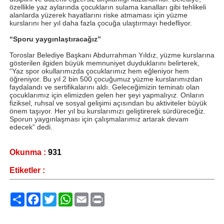
özellikle yaz aylarında çocukların sulama kanalları gibi tehlikeli
alanlarda yüzerek hayatlarını riske atmaması için yüzme
kurslarını her yıl daha fazla çocuğa ulaştırmayı hedefliyor.
“Sporu yaygınlaştıracağız”
Toroslar Belediye Başkanı Abdurrahman Yıldız, yüzme kurslarına
gösterilen ilgiden büyük memnuniyet duyduklarını belirterek,
“Yaz spor okullarımızda çocuklarımız hem eğleniyor hem
öğreniyor. Bu yıl 2 bin 500 çocuğumuz yüzme kurslarımızdan
faydalandı ve sertifikalarını aldı. Geleceğimizin teminatı olan
çocuklarımız için elimizden gelen her şeyi yapmalıyız. Onların
fiziksel, ruhsal ve sosyal gelişimi açısından bu aktiviteler büyük
önem taşıyor. Her yıl bu kurslarımızı geliştirerek sürdüreceğiz.
Sporun yaygınlaşması için çalışmalarımız artarak devam
edecek” dedi.
Okunma :
931
Etiketler :
Paylaş
Facebook
Twitter
WhatsApp
Email
Print