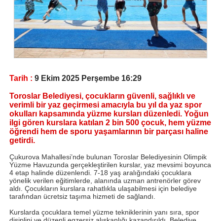
Tarih :
9 Ekim 2025 Perşembe 16:29
Toroslar Belediyesi, çocukların güvenli, sağlıklı ve
verimli bir yaz geçirmesi amacıyla bu yıl da yaz spor
okulları kapsamında yüzme kursları düzenledi. Yoğun
ilgi gören kurslara katılan 2 bin 500 çocuk, hem yüzme
öğrendi hem de sporu yaşamlarının bir parçası haline
getirdi.
Çukurova Mahallesi’nde bulunan Toroslar Belediyesinin Olimpik
Yüzme Havuzunda gerçekleştirilen kurslar, yaz mevsimi boyunca
4 etap halinde düzenlendi. 7-18 yaş aralığındaki çocuklara
yönelik verilen eğitimlerde, alanında uzman antrenörler görev
aldı. Çocukların kurslara rahatlıkla ulaşabilmesi için belediye
tarafından ücretsiz taşıma hizmeti de sağlandı.
Kurslarda çocuklara temel yüzme tekniklerinin yanı sıra, spor
disiplini ve düzenli egzersiz alışkanlığı kazandırıldı. Belediye,