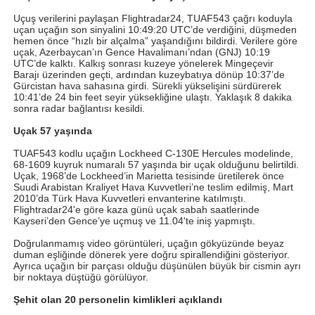
Uçuş verilerini paylaşan Flightradar24, TUAF543 çağrı koduyla
uçan uçağın son sinyalini 10:49:20 UTC’de verdiğini, düşmeden
hemen önce “hızlı bir alçalma” yaşandığını bildirdi. Verilere göre
uçak, Azerbaycan’ın Gence Havalimanı’ndan (GNJ) 10:19
UTC’de kalktı. Kalkış sonrası kuzeye yönelerek Mingeçevir
Barajı üzerinden geçti, ardından kuzeybatıya dönüp 10:37’de
Gürcistan hava sahasına girdi. Sürekli yükselişini sürdürerek
10:41’de 24 bin feet seyir yüksekliğine ulaştı. Yaklaşık 8 dakika
sonra radar bağlantısı kesildi.
Uçak 57 yaşında
TUAF543 kodlu uçağın Lockheed C-130E Hercules modelinde,
68-1609 kuyruk numaralı 57 yaşında bir uçak olduğunu belirtildi.
Uçak, 1968’de Lockheed’in Marietta tesisinde üretilerek önce
Suudi Arabistan Kraliyet Hava Kuvvetleri’ne teslim edilmiş, Mart
2010’da Türk Hava Kuvvetleri envanterine katılmıştı.
Flightradar24'e göre kaza günü uçak sabah saatlerinde
Kayseri’den Gence’ye uçmuş ve 11.04'te iniş yapmıştı.
Doğrulanmamış video görüntüleri, uçağın gökyüzünde beyaz
duman eşliğinde dönerek yere doğru spirallendiğini gösteriyor.
Ayrıca uçağın bir parçası olduğu düşünülen büyük bir cismin ayrı
bir noktaya düştüğü görülüyor.
Şehit olan 20 personelin kimlikleri açıklandı