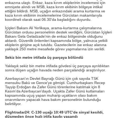
enkazına ulaştı. Enkaz, kaza kırım ekiplerinin incelemesi için
emniyete alındı ve MSB, kaza kırım ekibinin bölgeye intikal
ettiğini bildirdi. MSB, uçağın enkazındaki arama kurtarma ve
kaza kırım ekibinin incelemelerine Gürcistan makamlarıyla
koordineli olarak saat 06.30'da başladığını duyurdu.
İçişleri Bakanı Ali Yerlikaya, arama-kurtarma çalışmalarına
Gürcistan ordusu personelinin destek verdiğini, Gürcistan İçişleri
Bakanı Gela Geladzade'nin de enkaz bölgesinde olduğunu
aktardı. Güvenlik önlemleri kapsamında bölge, yalnızca yetkili
ekiplerin girişine açık tutuldu. Gazetecilerin ise enkaz alanına
yaklaşık 250 metre mesafede görev yapmalarına izin verildi.
Sekiz bin metre irtifada üç parçaya bölündü
Yaklaşık sekiz bin metre irtifada gövdesi üç parçaya ayrıldıktan
sonra düşen uçağın havada neden parçalandığı araştırılıyor.
Azerbaycan'ın Devlet Bayrağı Günü için çok sayıda TSK
mensubu Bakü ve Gence'ye gitmişti. Cumhurbaşkanı Recep
Tayyip Erdoğan da Zafer Günü törenlerine katılmak için 8
Kasım'da Azerbaycan'daydı. Uçakta Zafer Günü kutlamaları
kapsamında uçuş yapan muharip uçakların olası bakım
onarımlarını yapacak hava bakım personelinin bulunduğu
belirtiliyor.
Flightradar24: C-130 uçağı 10:49 UTC’de sinyal kesildi,
düşmeden önce hızlı irtifa kaybı yaşandı