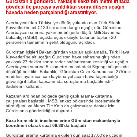
Gürcistan’a gönderdi. Yaklaşık sekiz bin metre irtifada
gövdesi üç parçaya ayrıldıktan sonra düşen uçağın
havada neden parçalandığı araştırılıyor.
Azerbaycan’dan Türkiye’ye dönüş yolunda olan Türk Silahlı
Kuvvetleri’ne ait C130 tipi askeri kargo uçağı, dün Gürcistan-
Azerbaycan sınırına yakın bir bölgede düştü. Milli Savunma
Bakanlığı (MSB), uçakta uçuş ekibiyle bulunan toplam 20
personelin tamamının şehit olduğunu açıkladı.
Gürcistan İçişleri Bakanlığı’ndan yapılan açıklamada, Türk Hava
Kuvvetleri’ne ait uçağın Gürcistan hava sahasına girişinden
yaklaşık 27 dakika sonra radar bağlantısının kesildiği ve uçağın
Azerbaycan sınırına 5 kilometre mesafedeki Signagi bölgesinde
düştüğü belirtildi. Bakanlık, “Gürcistan Ceza Kanunu’nun 275’inci
maddesi uyarınca, can kaybına yol açan hava taşımacılığı
güvenliği ihlalleri kapsamında soruşturma başlatılmıştır”
ifadelerini kullandı.
Kazanın ardından bölgede geniş çaplı arama-kurtarma
çalışmaları başlatıldı. MSB, enkaz bölgesinde incelemelerin
sürdüğünü ve Akıncı TİHA’nın da çalışmalara destek için
Gürcistan’a gönderildiğini duyurdu.
Kaza kırım ekibi incelemelerine Gürcistan makamlarıyla
koordineli olarak saat 06.30'da başladı
Gürcistan arama kurtarma ekipleri dün saat 17.00'de uçağın