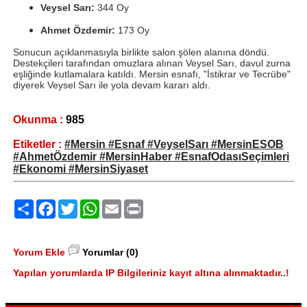
Veysel Sarı:
344 Oy
Ahmet Özdemir:
173 Oy
Sonucun açıklanmasıyla birlikte salon şölen alanına döndü.
Destekçileri tarafından omuzlara alınan Veysel Sarı, davul zurna
eşliğinde kutlamalara katıldı. Mersin esnafı, "İstikrar ve Tecrübe"
diyerek Veysel Sarı ile yola devam kararı aldı.
Okunma :
985
Etiketler :
#Mersin #Esnaf #VeyselSarı #MersinESOB
#AhmetÖzdemir #MersinHaber #EsnafOdasıSeçimleri
#Ekonomi #MersinSiyaset
Paylaş
Facebook
Twitter
WhatsApp
Email
Print
Yorum Ekle
Yorumlar (0)
Yapılan yorumlarda IP Bilgileriniz kayıt altına alınmaktadır..!