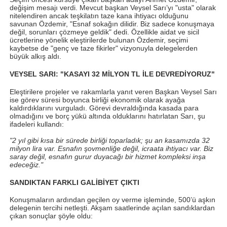
değişim mesajı verdi. Mevcut başkan Veysel Sarı’yı "usta" olarak
nitelendiren ancak teşkilatın taze kana ihtiyacı olduğunu
savunan Özdemir, "Esnaf sokağın dilidir. Biz sadece konuşmaya
değil, sorunları çözmeye geldik" dedi. Özellikle aidat ve sicil
ücretlerine yönelik eleştirilerde bulunan Özdemir, seçimi
kaybetse de "genç ve taze fikirler" vizyonuyla delegelerden
büyük alkış aldı.
VEYSEL SARI: "KASAYI 32 MİLYON TL İLE DEVREDİYORUZ"
Eleştirilere projeler ve rakamlarla yanıt veren Başkan Veysel Sarı
ise görev süresi boyunca birliği ekonomik olarak ayağa
kaldırdıklarını vurguladı. Görevi devraldığında kasada para
olmadığını ve borç yükü altında olduklarını hatırlatan Sarı, şu
ifadeleri kullandı:
"2 yıl gibi kısa bir sürede birliği toparladık; şu an kasamızda 32
milyon lira var. Esnafın şovmenliğe değil, icraata ihtiyacı var. Biz
saray değil, esnafın gurur duyacağı bir hizmet kompleksi inşa
edeceğiz."
SANDIKTAN FARKLI GALİBİYET ÇIKTI
Konuşmaların ardından geçilen oy verme işleminde, 500’ü aşkın
delegenin tercihi netleşti. Akşam saatlerinde açılan sandıklardan
çıkan sonuçlar şöyle oldu: