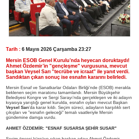
Tarih :
6 Mayıs 2026 Çarşamba 23:27
Mersin ESOB Genel Kurulu’nda heyecan doruktaydı!
Ahmet Özdemir’in "gençleşme" vurgusuna, mevcut
başkan Veysel Sarı "tecrübe ve icraat" ile yanıt verdi.
Sandıktan çıkan sonuç ise esnafın kararını belirledi.
Mersin Esnaf ve Sanatkarlar Odaları Birliği’nde (ESOB) merakla
beklenen seçim maratonu tamamlandı. Mersin Büyükşehir
Belediyesi Kongre ve Sergi Sarayı’nda gerçekleşen ve iki adayın
kıyasıya yarıştığı genel kurulda, esnafın oyları mevcut Başkan
Veysel Sarı
’da karar kıldı. Seçim süreci, adayların karşılıklı sert
çıkışları ve "esnafın geleceği" temalı vaatleriyle Mersin
gündemine damga vurdu.
AHMET ÖZDEMİR: "ESNAF SUSARSA ŞEHİR SUSAR"
Seçim öncesi kürsüye çıkan başkan adayı Ahmet Özdemir,