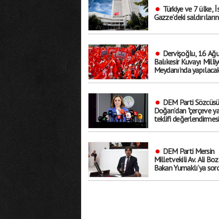
Türkiye ve 7 ülke, İs
Gazze’deki saldırıların
Dervişoğlu, 16 Ağu
Balıkesir Kuvayı Milliy
Meydanı’nda yapılaca
"Bayrak kaldırıyorum"
çağrıda bulundu
DEM Parti Sözcüs
Doğan’dan "çerçeve ya
teklifi değerlendirmesi
"Bütün sorunları çözen
bir düzenleme değil, bi
başlangıç"
DEM Parti Mersin
Milletvekili Av. Ali Boz
Bakan Yumaklı’ya sord
"Mersin’in yangınlara k
hazırlık kapasitesi ne
düzeyde"