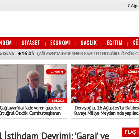
7 Ağu
NDEM
SİYASET
EKONOMİ
SAĞLIK
EĞİTİM
KÜ
|
|
|
|
|
:05
ÇAĞLAYAN’DA IFADE VEREN GAZETECI ERTUĞRUL ÖZKÖK: CUMHURBAŞKANıN
GÜNDEM
GÜNDE
6.08.2026
6.08.20
Çağlayan’da ifade veren gazeteci
Dervişoğlu, 16 Ağustos’ta Balıkes
Ertuğrul Özkök: Cumhurbaşkanına
Kuvayı Milliye Meydanı’nda yapılac
hakaret, asla aklımın ucundan dahi
"Bayrak kaldırıyorum" mitinge
geçmeyecek bir şey
çağrıda bulundu
FLAŞ 
 İstihdam Devrimi: ’Garaj’ ve