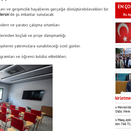
EN ÇO
eri ve girişimcilik hayallerini gerçeğe dönüştürebilecekleri bir
ersin
’de şu imkanlar sunulacak:
Bu Ay
dern ve yaratıcı çalışma ortamları.
erinden koçluk ve proje danışmanlığı.
ojelerini yatırımcılara sunabileceği özel günler.
ogramları ve öğrenci kulübü etkinlikleri.
kirletme
» Mersin’de
Oldu: Hem 
» Maaş, aylı
bin 766 TL’