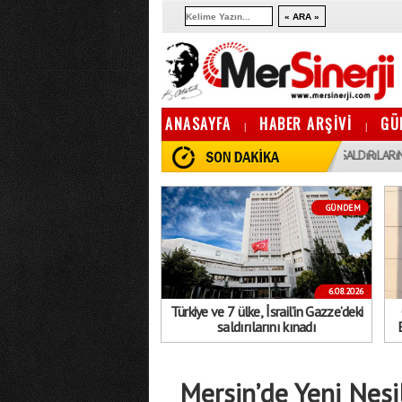
ANASAYFA
HABER ARŞİVİ
GÜ
|
|
16:06
16
TÜRKIYE VE 7 ÜLKE, İSRAIL’IN GAZZE’DEKI SALDıRıLARıNı KıNADı
GÜNDEM
6.08.2026
Türkiye ve 7 ülke, İsrail’in Gazze’deki
saldırılarını kınadı
Mersin’de Yeni Nesil