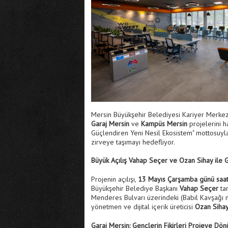
Mersin Büyükşehir Belediyesi Kariyer Merkezi, 
Garaj Mersin
ve
Kampüs Mersin
projelerini h
Güçlendiren Yeni Nesil Ekosistem" mottosuyla 
zirveye taşımayı hedefliyor.
Büyük Açılış Vahap Seçer ve Ozan Sihay ile
Projenin açılışı,
13 Mayıs Çarşamba günü saat
Büyükşehir Belediye Başkanı
Vahap Seçer
tar
Menderes Bulvarı üzerindeki (Babil Kavşağı 
yönetmen ve dijital içerik üreticisi
Ozan Siha
Garaj Mersin: Gençlerin Fikirleri Projeye Dö