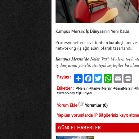
Kampüs Mersin: İş Dünyasının Yeni Kalbi
Profesyonelleri, sivil toplum kuruluşlarını v
networking (iş ağı) alanı olarak tasarlandı.
Kampüs Mersin’de Neler Var?
Modern toplantı 
iş dünyasına yönelik stratejik söyleşiler bu ala
Paylaş :
Paylaş
Facebook
Twitter
WhatsApp
Email
Print
Etiketler :
#Mersin #KariyerMersin #GarajMersin #K
#OzanSihay #İşDünyası
Yorum Ekle
Yorumlar (0)
Yapılan yorumlarda IP Bilgileriniz kayıt altına
GÜNCEL HABERLER