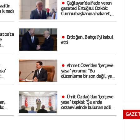
Çağlayan’da ifade veren
rail’in
gazeteci Ertuğrul Özkök:
ı kınadı
Cumhurbaşkanına hakaret,
asla aklımın ucundan dahi
geçmeyecek bir şey
stos’ta
Erdoğan, Bahçeli’yi kabul
e
etti
k
 mitinge
ü
Ahmet Özer’den "çerçeve
sa"
yasa" yorumu: "Bu
:
düzenleme bir son değil, yeni
 nihai
bir başlangıçtır”
r
Ümit Özdağ’dan "çerçeve
an,
yasa" tepkisi: "Şu anda
u:
cezaevlerinde bulunan adli
arşı
mahkumların suçu ne,
GAZET
yeterince adam
öldürmemeleri mi?"