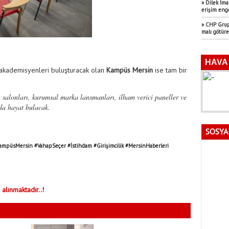
» Dilek İm
erişim eng
» CHP Grup 
malı götür
e akademisyenleri buluşturacak olan
Kampüs Mersin
ise tam bir
salonları, kurumsal marka lansmanları, ilham verici paneller ve
nda hayat bulacak.
SOSYA
ampüsMersin #VahapSeçer #İstihdam #Girişimcilik #MersinHaberleri
 alınmaktadır..!