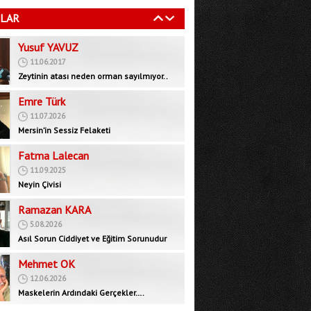
11.06.2017
LAR
Zeytinin atası neden orman sayılmıyor..
Emre Türk
11.07.2026
Mersin’in Sessiz Felaketi
Fatma Lalecan
11.09.2025
Neyin Çivisi
Ramazan KARA
5.08.2026
Asıl Sorun Ciddiyet ve Eğitim Sorunudur
Mehmet OK
12.06.2026
Maskelerin Ardındaki Gerçekler….
Bedrettin GÜNDEŞ
29.09.2025
İktidar muhalefeti devre dışı bırakarak yeni
bir rejim mi, inşa ediyor?