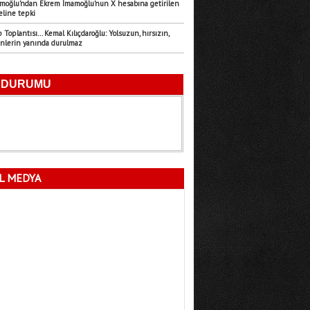
amoğlu’ndan Ekrem İmamoğlu’nun X hesabına getirilen
eline tepki
Emre Türk
Toplantısı... Kemal Kılıçdaroğlu: Yolsuzun, hırsızın,
11.07.2026
enlerin yanında durulmaz
Mersin’in Sessiz Felaketi
Fatma Lalecan
11.09.2025
Neyin Çivisi
L MEDYA