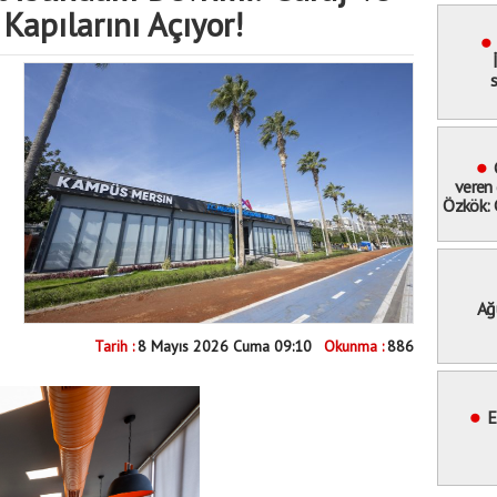
Kapılarını Açıyor!
s
veren 
Özkök: 
hak
ucundan
Ağ
Meyd
Tarih :
8 Mayıs 2026 Cuma 09:10
Okunma :
886
"Bay
miting
E