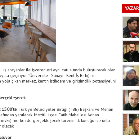
YAZAR
iş arayanlar ile işverenleri aynı çatı altında buluşturacak olan
ayata geçiriyor. "Üniversite–Sanayi–Kent İş Birliğini
yola çıkan merkez, kentin istihdam ve girişimcilik potansiyelini
 Gerçekleşecek
 15:00’te
, Türkiye Belediyeler Birliği (TBB) Başkanı ve Mersin
afından yapılacak. Mezitli ilçesi Fatih Mahallesi Adnan
mevkii) merkezde gerçekleşecek törenin ilk konuğu ise ünlü
y
olacak.
nüşüyor