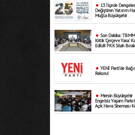
13 İlçede Dengeler
Değiştiren Yatırım Ha
Muğla Büyükşehir
Belediyesi’nden Gövde
Gösterisi!
Son Dakika: TBMM
Kritik ’Çerçeve Yasa’ K
Edildi! PKK Silah Bırak
İnfazlar Ertelenecek..
Kapsam Dışında?
YENİ Parti’de Bağı
Rekoru!
Mersin Büyükşehir
Engelsiz Yaşam Parkı’
Açık Hava Sineması Ke
Sosyalleşmenin ve
Eğlencenin Adresi Old