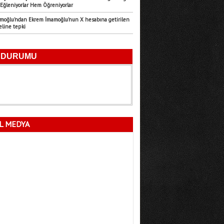
Eğleniyorlar Hem Öğreniyorlar
Emre Türk
amoğlu’ndan Ekrem İmamoğlu’nun X hesabına getirilen
11.07.2026
eline tepki
Mersin’in Sessiz Felaketi
Fatma Lalecan
11.09.2025
Neyin Çivisi
L MEDYA