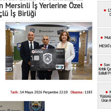
n Mersinli İş Yerlerine Özel
13
lü İş Birliği
D
Bele
Mut’
MESKİ’d
Son 
Kritik ’
Edildi! 
İnfaz
Kimler
M
Tarih :
14 Mayıs 2026 Perşembe 22:10
Okunma :
1183
Yüzünü
Ürün K
Dev