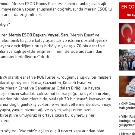
mında Mersin ESOB Bonus Business sahibi olanlar; avantajlı
EN ÇO
B himayesinde yapılan anlaşmalar doğrultusunda Mersin ESOB’lu
ânlarına da erişebilecek.
Bu Ay
lıyız”
diren
Mersin ESOB Başkanı Veysel Sarı
, “Mersin Esnaf ve
n ekonomik hayatını kolaylaştıracak ve işlerini destekleyecek
ayata geçirdiğimiz bu iş birliğiyle yaklaşık 70 bin esnaf ve
aha avantajlı şekilde erişmesini hem de oda aidatlarından
amasını hedefliyoruz” dedi.
 BBVA olarak esnaf ve KOBİ’lerle kurduğumuz ilişkiyi bir müşteri
ı olarak görüyoruz. Bursa, Gaziantep, Kocaeli Esnaf ve
 de Mersin Esnaf ve Sanatkârlar Odaları Birliği ile hayata
aklaşımımızın sahadaki çok somut bir karşılığı. Türkiye’nin üretim,
irlerinden biri olan Mersin’de, yaklaşık 70 bin esnafı kapsayan bu
» CHP Grup 
larına değil, günlük iş yüklerine ve maliyetlerine de dokunmayı
malı götür
yapısı, yaygın hizmet ağı ve iş yeri sahiplerine özel
rleşti ve umuyoruz ki ortaya çıkan bu kıymetli sinerji
» YENİ Part
 dedi.
kurduğu par
çalışıyorlar"
arı söyledi: “Akdeniz’e açılan güçlü ticaret kapılarından olan
» Mersin’de