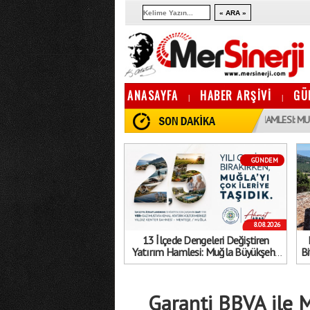
ANASAYFA
HABER ARŞİVİ
GÜ
|
|
10:13
13 İLÇEDE DENGELERI DEĞIŞTIREN YATıRıM HAMLESI: MUĞLA BÜYÜKŞ
GÜNDEM
8.08.2026
13 İlçede Dengeleri Değiştiren
Yatırım Hamlesi: Muğla Büyükşehir
Bi
Belediyesi’nden Gövde Gösterisi!
Garanti BBVA ile M