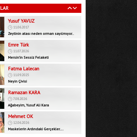
11.06.2017
LAR
Zeytinin atası neden orman sayılmıyor..
Emre Türk
11.07.2026
Mersin’in Sessiz Felaketi
Fatma Lalecan
11.09.2025
Neyin Çivisi
Ramazan KARA
7.08.2026
Ağabeyim, Yusuf Ali Kara
Mehmet OK
12.06.2026
Maskelerin Ardındaki Gerçekler….
Bedrettin GÜNDEŞ
29.09.2025
İktidar muhalefeti devre dışı bırakarak yeni
bir rejim mi, inşa ediyor?