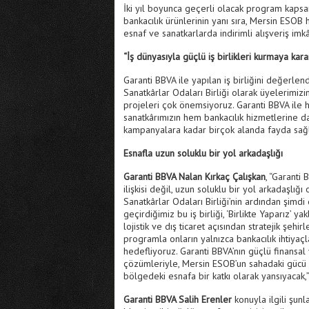
İki yıl boyunca geçerli olacak program kapsa
bankacılık ürünlerinin yanı sıra, Mersin ESO
esnaf ve sanatkarlarda indirimli alışveriş imk
“İş dünyasıyla güçlü iş birlikleri kurmaya karar
Garanti BBVA ile yapılan iş birliğini değerlen
Sanatkârlar Odaları Birliği olarak üyelerimizi
projeleri çok önemsiyoruz. Garanti BBVA ile h
sanatkârımızın hem bankacılık hizmetlerine d
kampanyalara kadar birçok alanda fayda sağl
Esnafla uzun soluklu bir yol arkadaşlığı
Garanti BBVA Nalan Kırkaç Çalışkan
, “Garanti
ilişkisi değil, uzun soluklu bir yol arkadaşlığ
Sanatkârlar Odaları Birliği’nin ardından şimdi
geçirdiğimiz bu iş birliği, ‘Birlikte Yaparız’ y
lojistik ve dış ticaret açısından stratejik şeh
programla onların yalnızca bankacılık ihtiyaç
hedefliyoruz. Garanti BBVA’nın güçlü finansal 
çözümleriyle, Mersin ESOB’un sahadaki gücü bi
bölgedeki esnafa bir katkı olarak yansıyacak,”
Garanti BBVA Salih Erenler
konuyla ilgili şunl