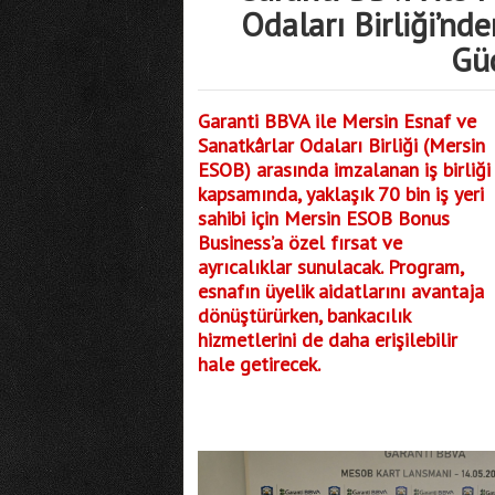
Odaları Birliği’nde
Güç
Garanti BBVA ile Mersin Esnaf ve
Sanatkârlar Odaları Birliği (Mersin
ESOB) arasında imzalanan iş birliği
kapsamında, yaklaşık 70 bin iş yeri
sahibi için Mersin ESOB Bonus
Business’a özel fırsat ve
ayrıcalıklar sunulacak. Program,
esnafın üyelik aidatlarını avantaja
dönüştürürken, bankacılık
hizmetlerini de daha erişilebilir
hale getirecek.