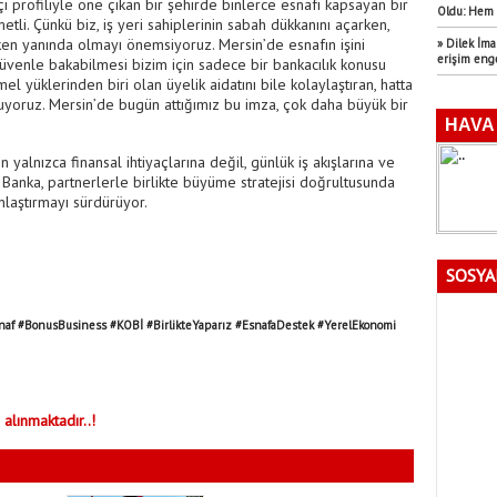
tçı profiliyle öne çıkan bir şehirde binlerce esnafı kapsayan bir
Oldu: Hem 
tli. Çünkü biz, iş yeri sahiplerinin sabah dükkanını açarken,
rken yanında olmayı önemsiyoruz. Mersin’de esnafın işini
» Dilek İm
erişim eng
üvenle bakabilmesi bizim için sadece bir bankacılık konusu
l yüklerinden biri olan üyelik aidatını bile kolaylaştıran, hatta
uruyoruz. Mersin’de bugün attığımız bu imza, çok daha büyük bir
 yalnızca finansal ihtiyaçlarına değil, günlük iş akışlarına ve
Banka, partnerlerle birlikte büyüme stratejisi doğrultusunda
laştırmayı sürdürüyor.
SOSYA
f #BonusBusiness #KOBİ #BirlikteYaparız #EsnafaDestek #YerelEkonomi
 alınmaktadır..!