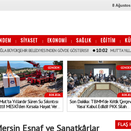
8 Ağustos
NDEM
SİYASET
EKONOMİ
SAĞLIK
EĞİTİM
KÜ
|
|
|
|
|
10:02
EHIR BELEDIYESI’NDEN GÖVDE GÖSTERISI!
MUT’TA YıLLARDıR SÜREN 
GÜNDEM
GÜNDE
8.08.2026
8.08.20
Mut’ta Yıllardır Süren Su Sıkıntısı
Son Dakika: TBMM’de Kritik ’Çerçe
tti! MESKİ’den Kırsala Hayat Veren
Yasa’ Kabul Edildi! PKK Silah
Dev Hamle
Bırakırsa İnfazlar Ertelenecek...
Kimler Kapsam Dışında?
FLAŞ 
ersin Esnaf ve Sanatkârlar