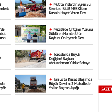
i
Mut’ta Yıllardır Süren Su
mlesi:
Sıkıntısı Bitti! MESKİ’den
Kırsala Hayat Veren Dev
Hamle
’de
Mezitli’de Çiftçinin Yüzünü
abul
Güldüren Hamle: Ürün
ırsa
Kaybını Önleyecek Dev
. Kimler
Destek Başladı!
Toroslar’da Büyük
ş
Değişim! Başkan
Abdurrahman Yıldız Sahaya
İndi: ’Hedef Yıl Sonu’
Tarsus’ta Kırsal Ulaşımda
nda
Büyük Devrim: 3 Mahallede
yfi:
Yollar Baştan Aşağı
GAZET
Yenilendi!
u