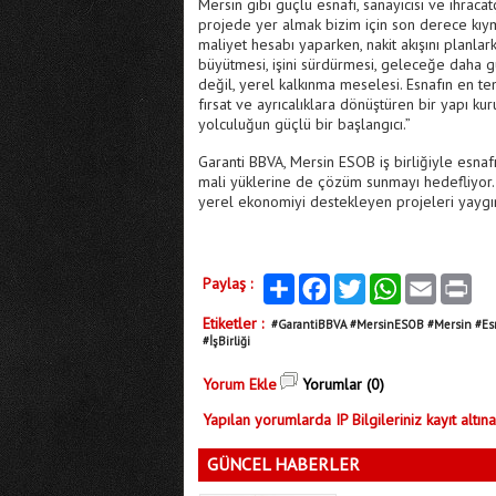
Mersin gibi güçlü esnafı, sanayicisi ve ihraca
projede yer almak bizim için son derece kıyme
maliyet hesabı yaparken, nakit akışını planla
büyütmesi, işini sürdürmesi, geleceğe daha g
değil, yerel kalkınma meselesi. Esnafın en teme
fırsat ve ayrıcalıklara dönüştüren bir yapı k
yolculuğun güçlü bir başlangıcı.”
Garanti BBVA, Mersin ESOB iş birliğiyle esnafın
mali yüklerine de çözüm sunmayı hedefliyor. 
yerel ekonomiyi destekleyen projeleri yaygın
Paylaş :
Paylaş
Facebook
Twitter
WhatsApp
Email
Print
Etiketler :
#GarantiBBVA #MersinESOB #Mersin #Esna
#İşBirliği
Yorum Ekle
Yorumlar (0)
Yapılan yorumlarda IP Bilgileriniz kayıt altına
GÜNCEL HABERLER