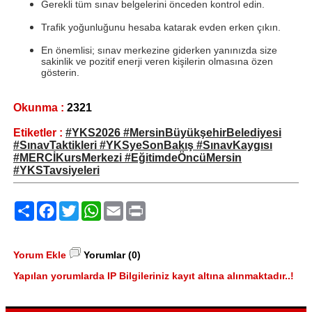
Gerekli tüm sınav belgelerini önceden kontrol edin.
Trafik yoğunluğunu hesaba katarak evden erken çıkın.
En önemlisi; sınav merkezine giderken yanınızda size
sakinlik ve pozitif enerji veren kişilerin olmasına özen
gösterin.
Okunma :
2321
Etiketler :
#YKS2026 #MersinBüyükşehirBelediyesi
#SınavTaktikleri #YKSyeSonBakış #SınavKaygısı
#MERCİKursMerkezi #EğitimdeÖncüMersin
#YKSTavsiyeleri
Paylaş
Facebook
Twitter
WhatsApp
Email
Print
Yorum Ekle
Yorumlar (0)
Yapılan yorumlarda IP Bilgileriniz kayıt altına alınmaktadır..!