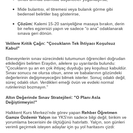
Mide bulantısı, el titremesi veya bulanık görme gibi
bedensel belirtiler baş gösterirse,
Çözüm:
Kalemi 15-20 saniyeliğine masaya bırakın, derin
bir nefes egzersizi yapın ve sadece "o ana" odaklanarak
sınava geri dönün.
Velilere Kritik Çağrı: "Çocukların Tek İhtiyacı Koşulsuz
Kabul"
Ebeveynlerin sınav sürecindeki tutumunun öğrencileri doğrudan
etkilediğini belirten Eraydın, ailelere şu uyarılarda bulundu:
"Çocukların şu an en çok ihtiyaç duyduğu şey koşulsuz kabuldür.
Sınav sonucu ne olursa olsun, anne ve babalarının gözündeki
değerlerinin değişmeyeceğini bilmek isterler. Sonuç odaklı değil,
süreç odaklı olun. Verdikleri emeği övün ve evdeki normal
rutinlerinizi bozmayın."
Altın Değerinde Sınav Stratejileri: "O Planı Asla
Değiştirmeyin!"
Halkkent Kurs Merkezi’nde görev yapan
Rehber Öğretmen
Gamze Özdemir Yalçın
ise YKS'nin sadece bilgi değil, birikim ve
yorumlama becerisini de ölçtüğünü hatırlattı. Yalçın, son günleri
verimli geçirmek isteyen adaylar için şu yol haritasını çizdi: