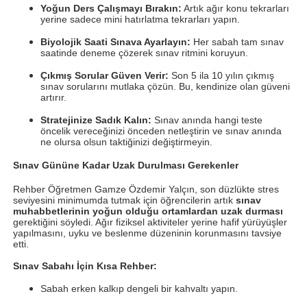
Yoğun Ders Çalışmayı Bırakın:
Artık ağır konu tekrarları
yerine sadece mini hatırlatma tekrarları yapın.
Biyolojik Saati Sınava Ayarlayın:
Her sabah tam sınav
saatinde deneme çözerek sınav ritmini koruyun.
Çıkmış Sorular Güven Verir:
Son 5 ila 10 yılın çıkmış
sınav sorularını mutlaka çözün. Bu, kendinize olan güveni
artırır.
Stratejinize Sadık Kalın:
Sınav anında hangi teste
öncelik vereceğinizi önceden netleştirin ve sınav anında
ne olursa olsun taktiğinizi değiştirmeyin.
Sınav Gününe Kadar Uzak Durulması Gerekenler
Rehber Öğretmen Gamze Özdemir Yalçın, son düzlükte stres
seviyesini minimumda tutmak için öğrencilerin artık
sınav
muhabbetlerinin yoğun olduğu ortamlardan uzak durması
gerektiğini söyledi. Ağır fiziksel aktiviteler yerine hafif yürüyüşler
yapılmasını, uyku ve beslenme düzeninin korunmasını tavsiye
etti.
Sınav Sabahı İçin Kısa Rehber:
Sabah erken kalkıp dengeli bir kahvaltı yapın.