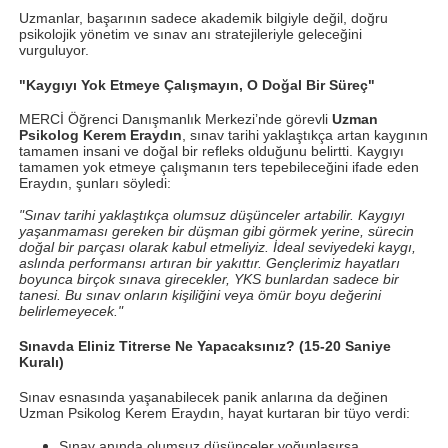
Uzmanlar, başarının sadece akademik bilgiyle değil, doğru
psikolojik yönetim ve sınav anı stratejileriyle geleceğini
vurguluyor.
"Kaygıyı Yok Etmeye Çalışmayın, O Doğal Bir Süreç"
MERCİ Öğrenci Danışmanlık Merkezi’nde görevli
Uzman
Psikolog Kerem Eraydın
, sınav tarihi yaklaştıkça artan kaygının
tamamen insani ve doğal bir refleks olduğunu belirtti. Kaygıyı
tamamen yok etmeye çalışmanın ters tepebileceğini ifade eden
Eraydın, şunları söyledi:
"Sınav tarihi yaklaştıkça olumsuz düşünceler artabilir. Kaygıyı
yaşanmaması gereken bir düşman gibi görmek yerine, sürecin
doğal bir parçası olarak kabul etmeliyiz. İdeal seviyedeki kaygı,
aslında performansı artıran bir yakıttır. Gençlerimiz hayatları
boyunca birçok sınava girecekler, YKS bunlardan sadece bir
tanesi. Bu sınav onların kişiliğini veya ömür boyu değerini
belirlemeyecek."
Sınavda Eliniz Titrerse Ne Yapacaksınız? (15-20 Saniye
Kuralı)
Sınav esnasında yaşanabilecek panik anlarına da değinen
Uzman Psikolog Kerem Eraydın, hayat kurtaran bir tüyo verdi:
Sınav anında olumsuz düşünceler yoğunlaşırsa,