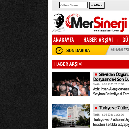
ANASAYFA
HABER ARŞİVİ
GÜ
|
|
10:13
13 İLÇEDE DENGELERI DEĞIŞTIREN YATıRıM HAMLESI: MUĞLA B
HABER ARŞİVİ
Silivri’den Özgür
Dosyasındaki Son D
Tarih : 6.08.2026 23:59:00
Aziz İhsan Aktaş davası
Seyhan Belediyesi Temiz
Türkiye ve 7 ülke, 
Tarih : 6.08.2026 16:06:00
Türkiye ve 7 ülkenin Dışi
tesisleri ile tıbbi altyapı