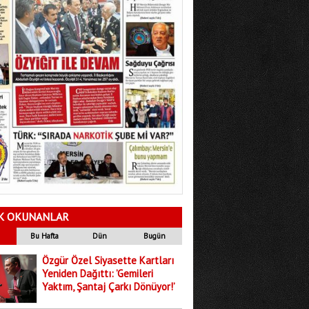
K OKUNANLAR
Bu Hafta
Dün
Bugün
Özgür Özel Siyasette Kartları
Yeniden Dağıttı: ’Gemileri
Yaktım, Şantaj Çarkı Dönüyor!’