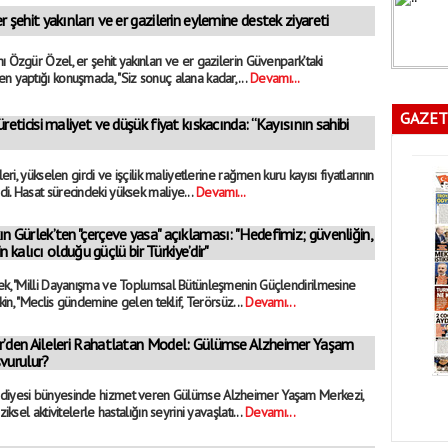
 şehit yakınları ve er gazilerin eylemine destek ziyareti
 Özgür Özel, er şehit yakınları ve er gazilerin Güvenpark’taki
n yaptığı konuşmada, "Siz sonuç alana kadar,...
Devamı...
GAZET
reticisi maliyet ve düşük fiyat kıskacında: “Kayısının sahibi
leri, yükselen girdi ve işçilik maliyetlerine rağmen kuru kayısı fiyatlarının
i. Hasat sürecindeki yüksek maliye...
Devamı...
n Gürlek’ten "çerçeve yasa" açıklaması: "Hedefimiz; güvenliğin,
 kalıcı olduğu güçlü bir Türkiye’dir"
lek, "Milli Dayanışma ve Toplumsal Bütünleşmenin Güçlendirilmesine
şkin, "Meclis gündemine gelen teklif, Terörsüz...
Devamı...
r’den Aileleri Rahatlatan Model: Gülümse Alzheimer Yaşam
vurulur?
ediyesi bünyesinde hizmet veren Gülümse Alzheimer Yaşam Merkezi,
iksel aktivitelerle hastalığın seyrini yavaşlatı...
Devamı...