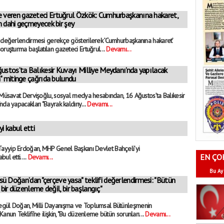
e veren gazeteci Ertuğrul Özkök: Cumhurbaşkanına hakaret,
 dahi geçmeyecek bir şey
i değerlendirmesi gerekçe gösterilerek ’Cumhurbaşkanına hakaret’
oruşturma başlatılan gazeteci Ertuğrul...
Devamı...
ustos’ta Balıkesir Kuvayı Milliye Meydanı’nda yapılacak
" mitinge çağrıda bulundu
 Müsavat Dervişoğlu, sosyal medya hesabından, 16 Ağustos’ta Balıkesir
da yapacakları "Bayrak kaldırıy...
Devamı...
i kabul etti
ayyip Erdoğan, MHP Genel Başkanı Devlet Bahçeli’yi
EN ÇO
ul etti....
Devamı...
Bu Ay
ü Doğan’dan "çerçeve yasa" teklifi değerlendirmesi: "Bütün
 bir düzenleme değil, bir başlangıç"
egül Doğan, Milli Dayanışma ve Toplumsal Bütünleşmenin
anun Teklifi’ne ilişkin, "Bu düzenleme bütün sorunları...
Devamı...