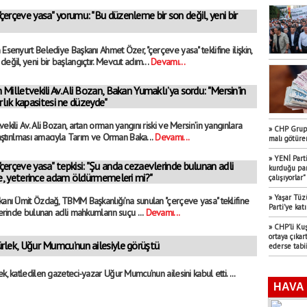
erçeve yasa" yorumu: "Bu düzenleme bir son değil, yeni bir
Esenyurt Belediye Başkanı Ahmet Özer, "çerçeve yasa" teklifine ilişkin,
eğil, yeni bir başlangıçtır. Mevcut adım...
Devamı...
Milletvekili Av. Ali Bozan, Bakan Yumaklı’ya sordu: "Mersin’in
rlık kapasitesi ne düzeyde"
ekili Av. Ali Bozan, artan orman yangını riski ve Mersin’in yangınlara
» CHP Grup 
raştırılması amacıyla Tarım ve Orman Baka...
Devamı...
malı götüre
» YENİ Part
erçeve yasa" tepkisi: "Şu anda cezaevlerinde bulunan adli
kurduğu part
, yeterince adam öldürmemeleri mi?"
çalışıyorlar"
» Yaşar Tüz
kanı Ümit Özdağ, TBMM Başkanlığı’na sunulan "çerçeve yasa" teklifine
Parti’ye katı
lerinde bulunan adli mahkumların suçu ...
Devamı...
» CHP’li Ku
ortaya çıka
rlek, Uğur Mumcu’nun ailesiyle görüştü
ederse tabii
k, katledilen gazeteci-yazar Uğur Mumcu’nun ailesini kabul etti. ...