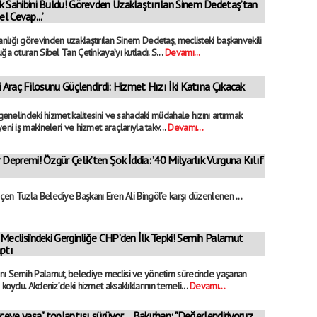
k Sahibini Buldu! Görevden Uzaklaştırılan Sinem Dedetaş’tan
l Cevap...’
lığı görevinden uzaklaştırılan Sinem Dedetaş, meclisteki başkanvekili
ğa oturan Sibel Tan Çetinkaya’yı kutladı. S...
Devamı...
i Araç Filosunu Güçlendirdi: Hizmet Hızı İki Katına Çıkacak
 genelindeki hizmet kalitesini ve sahadaki müdahale hızını artırmak
eni iş makineleri ve hizmet araçlarıyla takv...
Devamı...
 Depremi! Özgür Çelik’ten Şok İddia: ’40 Milyarlık Vurguna Kılıf
en Tuzla Belediye Başkanı Eren Ali Bingöl’e karşı düzenlenen ...
Meclisi’ndeki Gerginliğe CHP’den İlk Tepki! Semih Palamut
ptı
nı Semih Palamut, belediye meclisi ve yönetim sürecinde yaşanan
 koydu. Akdeniz’deki hizmet aksaklıklarının temeli...
Devamı...
çeve yasa" toplantısı sürüyor.... Bakırhan: "Değerlendiriyoruz,