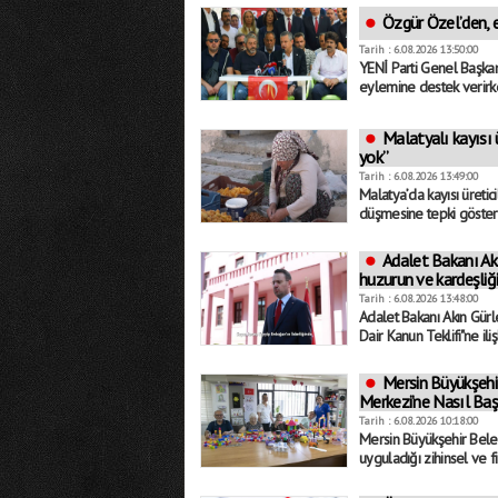
Özgür Özel’den, er
Tarih : 6.08.2026 13:50:00
YENİ Parti Genel Başkanı
eylemine destek verirke
Malatyalı kayısı ü
yok”
Tarih : 6.08.2026 13:49:00
Malatya’da kayısı üretici
düşmesine tepki gösterd
Adalet Bakanı Akı
huzurun ve kardeşliğin
Tarih : 6.08.2026 13:48:00
Adalet Bakanı Akın Gür
Dair Kanun Teklifi"ne ili
Mersin Büyükşehi
Merkezi’ne Nasıl Baş
Tarih : 6.08.2026 10:18:00
Mersin Büyükşehir Bel
uyguladığı zihinsel ve fiz