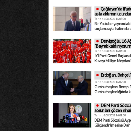
Çağlayan’da ifad
asla aklımın ucundan
Tarih : 6.08.2026 16:05:00
Bir Youtube yayınındak
suçlamasıyla hakkında s
Dervişoğlu, 16 Ağ
"Bayrak kaldırıyorum
Tarih : 6.08.2026 16:04:00
İYİ Parti Genel Başkanı
Kuvayı Milliye Meydanı’n
Erdoğan, Bahçeli’y
Tarih : 6.08.2026 16:02:00
Cumhurbaşkanı Recep T
Cumhurbaşkanlığı’nda kab
DEM Parti Sözcüs
sorunları çözen nihai
Tarih : 6.08.2026 16:01:00
DEM Parti Sözcüsü Ayş
Güçlendirilmesine Dair K