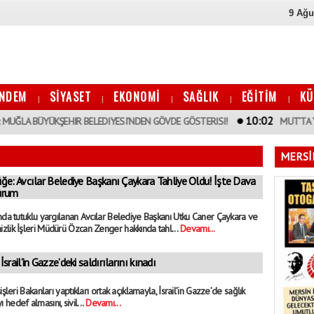
9 Ağu
NDEM
SİYASET
EKONOMİ
SAĞLIK
EĞİTİM
KÜ
|
|
|
|
|
10:02
ÜYÜKŞEHIR BELEDIYESI’NDEN GÖVDE GÖSTERISI!
MUT’TA YıLLARDıR S
MERSİN
lüğe: Avcılar Belediye Başkanı Çaykara Tahliye Oldu! İşte Dava
urum
nda tutuklu yargılanan Avcılar Belediye Başkanı Utku Caner Çaykara ve
lik İşleri Müdürü Özcan Zenger hakkında tahl...
Devamı...
İsrail’in Gazze’deki saldırılarını kınadı
şleri Bakanları yaptıkları ortak açıklamayla, İsrail’in Gazze’de sağlık
yı hedef almasını, sivil...
Devamı...