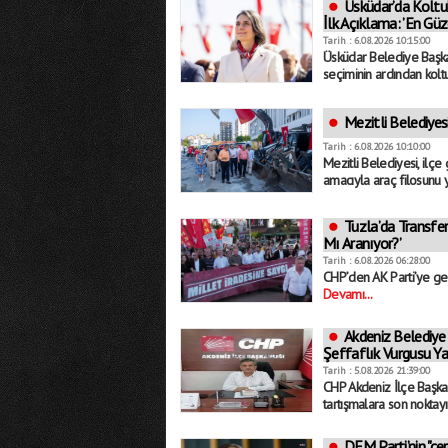
Üsküdar’da Koltu
İlk Açıklama: ’En Güze
Tarih : 6.08.2026 10:15:00
Üsküdar Belediye Başkan
seçiminin ardından koltu
Mezitli Belediyes
Tarih : 6.08.2026 10:10:00
Mezitli Belediyesi, ilçe
amacıyla araç filosunu y
Tuzla’da Transfer
Mı Aranıyor?’
Tarih : 6.08.2026 06:28:00
CHP’den AK Parti’ye geç
Devamı...
Akdeniz Belediye 
Şeffaflık Vurgusu Ya
Tarih : 5.08.2026 21:39:00
CHP Akdeniz İlçe Başka
tartışmalara son noktayı
DEM Parti’nin "çer