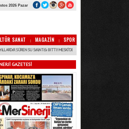
stos 2026 Pazar
LTÜR SANAT
MAGAZİN
SPOR
|
|
09:5
ÜREN SU SıKıNTıSı BITTI! MESKİ’DEN KıRSALA HAYAT VEREN DEV HAMLE
ERJİ GAZETESİ