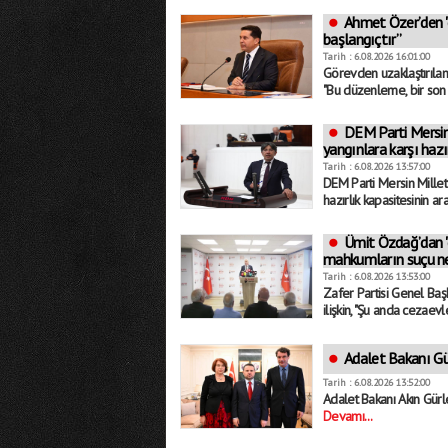
Ahmet Özer’den "ç
başlangıçtır”
Tarih : 6.08.2026 16:01:00
Görevden uzaklaştırılan 
"Bu düzenleme, bir son d
DEM Parti Mersin 
yangınlara karşı hazı
Tarih : 6.08.2026 13:57:00
DEM Parti Mersin Milletv
hazırlık kapasitesinin a
Ümit Özdağ’dan "ç
mahkumların suçu ne
Tarih : 6.08.2026 13:53:00
Zafer Partisi Genel Baş
ilişkin, "Şu anda cezaev
Adalet Bakanı Gü
Tarih : 6.08.2026 13:52:00
Adalet Bakanı Akın Gürle
Devamı...