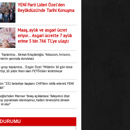
YENİ Parti Lideri Özel’den
Beylikdüzü’nde Tarihi Konuşma
Maaş, aylık ve asgari ücret
eriyor... Asgari ücrette 7 aylık
erime 5 bin 766 TL’ye ulaştı
Toplantısı... Kemal Kılıçdaroğlu: Yolsuzun, hırsızın,
nlerin yanında durulmaz
i grup toplantısı... Özgür Özel: "Milletin 10 gün önce
iyi, 10 yıldır firari olan FETÖ’cüler kirletmeye
ün: "232 belediye başkanı CHP’den istifa ederek YENİ
ldı"
şoğlu’ndan Mansur Yavaş açıklaması: "Adayımız diye
rtıp yıpratmak istemiyoruz, halkın teveccühü devam
 ki olur"