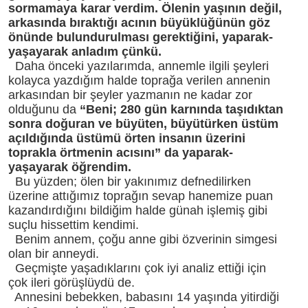
sormamaya karar verdim. Ölenin yaşının değil,
arkasında bıraktığı acının büyüklüğünün göz
önünde bulundurulması gerektiğini, yaparak-
yaşayarak anladım çünkü.
Daha önceki yazılarımda, annemle ilgili şeyleri
kolayca yazdığım halde toprağa verilen annenin
arkasından bir şeyler yazmanın ne kadar zor
olduğunu da
“Beni; 280 gün karnında taşıdıktan
sonra doğuran ve büyüten, büyütürken üstüm
açıldığında üstümü örten insanın üzerini
toprakla örtmenin acısını” da yaparak-
yaşayarak öğrendim.
Bu yüzden; ölen bir yakınımız defnedilirken
üzerine attığımız toprağın sevap hanemize puan
kazandırdığını bildiğim halde günah işlemiş gibi
suçlu hissettim kendimi.
Benim annem, çoğu anne gibi özverinin simgesi
olan bir anneydi.
Geçmişte yaşadıklarını çok iyi analiz ettiği için
çok ileri görüşlüydü de.
Annesini bebekken, babasını 14 yaşında yitirdiği