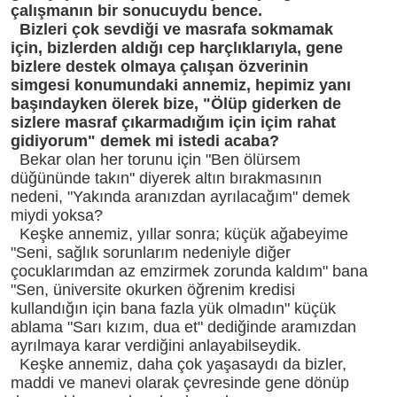
çalışmanın bir sonucuydu bence.
Bizleri çok sevdiği ve masrafa sokmamak
için, bizlerden aldığı cep harçlıklarıyla, gene
bizlere destek olmaya çalışan özverinin
simgesi konumundaki annemiz, hepimiz yanı
başındayken ölerek bize, "Ölüp giderken de
sizlere masraf çıkarmadığım için içim rahat
gidiyorum" demek mi istedi acaba?
Bekar olan her torunu için "Ben ölürsem
düğününde takın" diyerek altın bırakmasının
nedeni, "Yakında aranızdan ayrılacağım" demek
miydi yoksa?
Keşke annemiz, yıllar sonra; küçük ağabeyime
"Seni, sağlık sorunlarım nedeniyle diğer
çocuklarımdan az emzirmek zorunda kaldım" bana
"Sen, üniversite okurken öğrenim kredisi
kullandığın için bana fazla yük olmadın" küçük
ablama "Sarı kızım, dua et" dediğinde aramızdan
ayrılmaya karar verdiğini anlayabilseydik.
Keşke annemiz, daha çok yaşasaydı da bizler,
maddi ve manevi olarak çevresinde gene dönüp