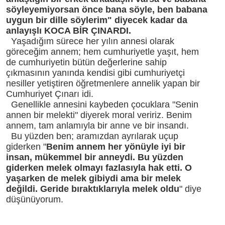
söyleyemiyorsan önce bana söyle, ben babana
uygun bir dille söylerim" diyecek kadar da
anlayışlı KOCA BİR ÇINARDI.
Yaşadığım sürece her yılın annesi olarak
göreceğim annem; hem cumhuriyetle yaşıt, hem
de cumhuriyetin bütün değerlerine sahip
çıkmasının yanında kendisi gibi cumhuriyetçi
nesiller yetiştiren öğretmenlere annelik yapan bir
Cumhuriyet Çınarı idi.
Genellikle annesini kaybeden çocuklara "Senin
annen bir melekti" diyerek moral veririz. Benim
annem, tam anlamıyla bir anne ve bir insandı.
Bu yüzden ben; aramızdan ayrılarak uçup
giderken "
Benim annem her yönüyle iyi bir
insan, mükemmel bir anneydi. Bu yüzden
giderken melek olmayı fazlasıyla hak etti. O
yaşarken de melek gibiydi ama bir melek
değildi. Geride bıraktıklarıyla melek oldu
" diye
düşünüyorum.