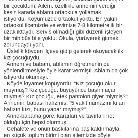
bir çocuktum. Ailem, özellikle annemin verdiği
kesin kararla ablamı ortaokula yollamak
istiyordu. Köyümüzde ortaokul yoktu. En yakın
ortaokul ilçemizde ve evimize 7-8 kilometrelik bir
uzaklıktaydı. Servis olmadığı gibi düzenli işleyen
bir minibüs bile yoktu. Okula, yürüyerek gitmek
zorundaydı yani.
Üstelik köyden ilçeye gidip gelerek okuyacak ilk
kız çocuğuydu.
Annem ve babam, ablamın öğretmenin de
yönlendirmesiyle öyle karar vermişti. Ablam da çok
istiyordu okumayı.
Köyde kıyamet kopuyordu. "Kız çocuğu okur
muymuş? Kız çocuğu, büyüyünce başını açar
mıymış? Kız çocuğu, etek-pantolon giyer miymiş?"
Annemin babası hafızmış. "5 vakit namazını kılan
hafızın kızı, bunu yapar mıymış?"
Anne-babama göre, kararları ve tavırları net
olduğu için hepsi olurmuş.
Cehalete ve onun baskılarına baş kaldırmayla,
en küçük toplum birimi olan ailemizde böyle