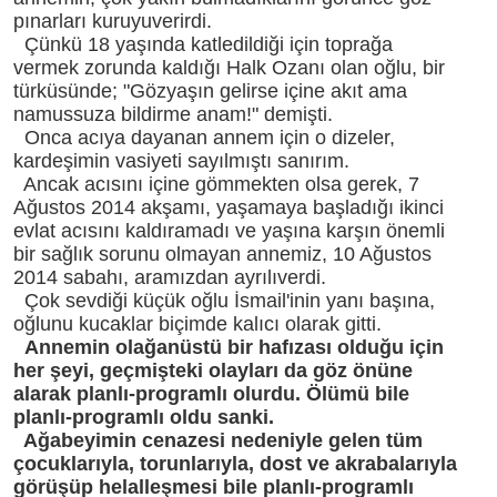
pınarları kuruyuverirdi.
Çünkü 18 yaşında katledildiği için toprağa
vermek zorunda kaldığı Halk Ozanı olan oğlu, bir
türküsünde; "Gözyaşın gelirse içine akıt ama
namussuza bildirme anam!" demişti.
Onca acıya dayanan annem için o dizeler,
kardeşimin vasiyeti sayılmıştı sanırım.
Ancak acısını içine gömmekten olsa gerek, 7
Ağustos 2014 akşamı, yaşamaya başladığı ikinci
evlat acısını kaldıramadı ve yaşına karşın önemli
bir sağlık sorunu olmayan annemiz, 10 Ağustos
2014 sabahı, aramızdan ayrılıverdi.
Çok sevdiği küçük oğlu İsmail'inin yanı başına,
oğlunu kucaklar biçimde kalıcı olarak gitti.
Annemin olağanüstü bir hafızası olduğu için
her şeyi, geçmişteki olayları da göz önüne
alarak planlı-programlı olurdu. Ölümü bile
planlı-programlı oldu sanki.
Ağabeyimin cenazesi nedeniyle gelen tüm
çocuklarıyla, torunlarıyla, dost ve akrabalarıyla
görüşüp helalleşmesi bile planlı-programlı