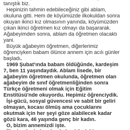
tanıştık biz.
Hepinizin tahmin edebileceğiniz gibi ablam,
okuluna gitti. Hem de köyümüzde ilkokuldan sonra
okuyan ikinci kız olmasının yanında, köyümüzden
çıkan ikinci öğretmen kız olmayı da başararak.
Ağabeyimden sonra, ablam da öğretmen olacaktı
yani.
Büyük ağabeyim öğretmen, diğerlerimiz
öğrenciyken babam ölünce annem için acılı günler
başladı
.
1969 Şubat’ında babam öldüğünde, kardeşim
7, ben 11 yaşındaydık. Ablam lisede, bir
ağabeyim öğretmen okulunda, öğretmen olan
ağabeyim de sınıf öğretmenliğinden sonra
Türkçe öğretmeni olmak için Eğitim
Enstitüsü'nde okuyordu. Hepimiz öğrenciydik.
İşi-gücü, sosyal güvencesi ve sabit bir geliri
olmayan, kocası ölmüş ama çocuklarını
okutmak için her şeyi göze alabilecek kadar
gözü kara, 46 yaşında genç bir kadın.
O, bizim annemizdi işte.