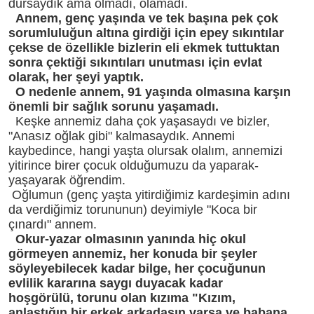
dursaydık ama olmadı, olamadı.
Annem, genç yaşında ve tek başına pek çok
sorumluluğun altına girdiği için epey sıkıntılar
çekse de özellikle bizlerin eli ekmek tuttuktan
sonra çektiği sıkıntıları unutması için evlat
olarak, her şeyi yaptık.
O nedenle annem, 91 yaşında olmasına karşın
önemli bir sağlık sorunu yaşamadı.
Keşke annemiz daha çok yaşasaydı ve bizler,
"Anasız oğlak gibi" kalmasaydık. Annemi
kaybedince, hangi yaşta olursak olalım, annemizi
yitirince birer çocuk olduğumuzu da yaparak-
yaşayarak öğrendim.
Oğlumun (genç yaşta yitirdiğimiz kardeşimin adını
da verdiğimiz torununun) deyimiyle "Koca bir
çınardı" annem.
Okur-yazar olmasının yanında hiç okul
görmeyen annemiz, her konuda bir şeyler
söyleyebilecek kadar bilge, her çocuğunun
evlilik kararına saygı duyacak kadar
hoşgörülü, torunu olan kızıma "Kızım,
anlaştığın bir erkek arkadaşın varsa ve babana