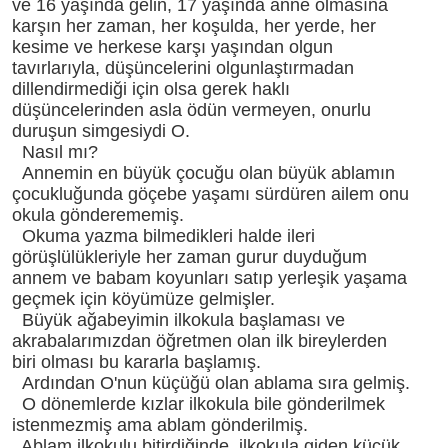
ve 16 yaşında gelin, 17 yaşında anne olmasına
karşın her zaman, her koşulda, her yerde, her
kesime ve herkese karşı yaşından olgun
tavırlarıyla, düşüncelerini olgunlaştırmadan
dillendirmediği için olsa gerek haklı
düşüncelerinden asla ödün vermeyen, onurlu
duruşun simgesiydi O.
Nasıl mı?
Annemin en büyük çocuğu olan büyük ablamın
çocukluğunda göçebe yaşamı sürdüren ailem onu
okula gönderememiş.
Okuma yazma bilmedikleri halde ileri
görüşlülükleriyle her zaman gurur duyduğum
annem ve babam koyunları satıp yerleşik yaşama
geçmek için köyümüze gelmişler.
Büyük ağabeyimin ilkokula başlaması ve
akrabalarımızdan öğretmen olan ilk bireylerden
biri olması bu kararla başlamış.
Ardından O'nun küçüğü olan ablama sıra gelmiş.
O dönemlerde kızlar ilkokula bile gönderilmek
istenmezmiş ama ablam gönderilmiş.
Ablam ilkokulu bitirdiğinde, ilkokula giden küçük