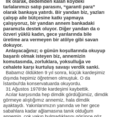
İlk olarak, dedemden kalan köydeki
tarlalarımızı satıp parasını, “garanti para”
olarak bankaya yatırdı. Bir yandan biz, yazları
çalışıp aile bütçesine katkı yapmaya
çalışıyoruz, bir yandan annem bankadaki
paramızla destek oluyor. Diğer yandan da o
özveri yüklü kadın, gece yarılarında bile
üretime ara vermeyen bir atölye gibi savan
dokuyor.
Anlayacağınız; o günün koşullarında okuyup
başarılı olmak isteyen biz, annemizin
komutasında, zorluklara, yoksulluğa ve
cehalete karşı kurtuluş savaşı verdik sanki.
Babamız öldükten 9 yıl sonra, küçük kardeşimiz
dışında hepimiz öğretmen olmuştuk. O da
İstanbul'da konservatuarda okuyordu.
31 Ağustos 1978'de kardeşimi kaybettik.
Acılar karşısında hep dimdik gördüğümüz, dimdik
görmeye alıştığımız annemiz, hala dimdik
ayaktaydı. Yakınlarımızın yanında ve her gece
sabahlara kadar ağlamasına tanık olduğum
annemin, çok yakın bulmadıklarını görünce göz