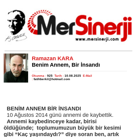
Ramazan KARA
Benim Annem, Bir İnsandı
Okunma :
925
Tarih :
10.08.2025
E-Mail
:
fatihberkil@hotmail.com
BENİM ANNEM BİR İNSANDI
10 Ağustos 2014 günü annemi de kaybettik.
Annemi kaybedinceye kadar, birisi
öldüğünde; toplumumuzun büyük bir kesimi
gibi “Kaç yaşındaydı?” diye soran ben, artık