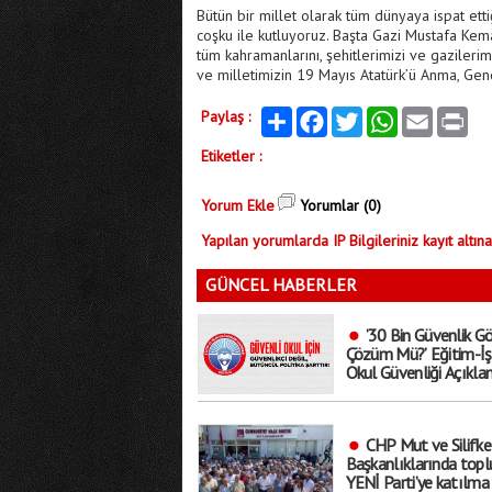
Bütün bir millet olarak tüm dünyaya ispat ett
coşku ile kutluyoruz. Başta Gazi Mustafa Kema
tüm kahramanlarını, şehitlerimizi ve gazilerim
ve milletimizin 19 Mayıs Atatürk’ü Anma, Gen
Paylaş :
Paylaş
Facebook
Twitter
WhatsApp
Email
Print
Etiketler :
Yorum Ekle
Yorumlar (0)
Yapılan yorumlarda IP Bilgileriniz kayıt altına
GÜNCEL HABERLER
’30 Bin Güvenlik Gö
Çözüm Mü?’ Eğitim-İş
Okul Güvenliği Açıkla
’Geçici Tedbirlerle Sor
Çözülmez’
CHP Mut ve Silifke
Başkanlıklarında toplu
YENİ Parti’ye katılma 