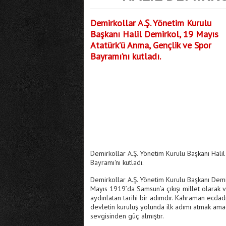
Demirkollar A.Ş. Yönetim Kurulu
Başkanı Halil Demirkol, 19 Mayıs
Atatürk’ü Anma, Gençlik ve Spor
Bayramı’nı kutladı.
Demirkollar A.Ş. Yönetim Kurulu Başkanı Hali
Bayramı'nı kutladı.
Demirkollar A.Ş. Yönetim Kurulu Başkanı Demir
Mayıs 1919’da Samsun’a çıkışı millet olarak v
aydınlatan tarihi bir adımdır. Kahraman ecdadım
devletin kuruluş yolunda ilk adımı atmak amacı
sevgisinden güç almıştır.