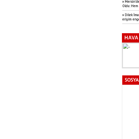
» Mersin’de
Oldu: Hem 
» Dilek İm
erişim eng
SOSYA