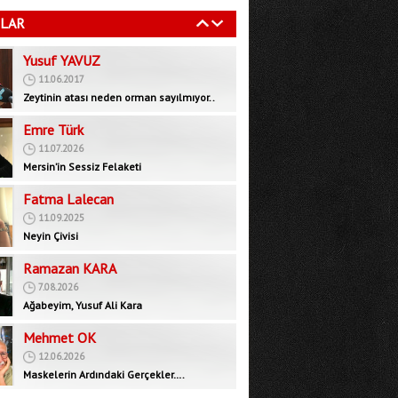
11.06.2017
LAR
Zeytinin atası neden orman sayılmıyor..
Emre Türk
11.07.2026
Mersin’in Sessiz Felaketi
Fatma Lalecan
11.09.2025
Neyin Çivisi
Ramazan KARA
7.08.2026
Ağabeyim, Yusuf Ali Kara
Mehmet OK
12.06.2026
Maskelerin Ardındaki Gerçekler….
Bedrettin GÜNDEŞ
29.09.2025
İktidar muhalefeti devre dışı bırakarak yeni
bir rejim mi, inşa ediyor?