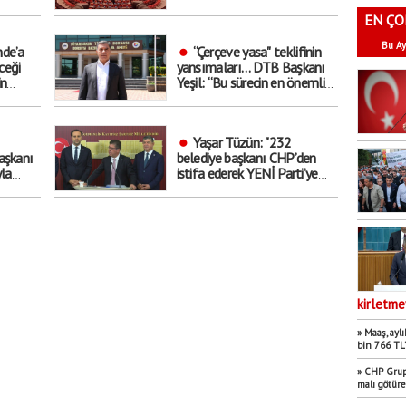
EN ÇO
Bu Ay
de’a
“Çerçeve yasa" teklifinin
ceği
yansımaları… DTB Başkanı
in
Yeşil: “Bu sürecin en önemli
ekonomik kazanımlarından
biri istihdam olacaktır”
Yaşar Tüzün: "232
aşkanı
belediye başkanı CHP’den
yla
istifa ederek YENİ Parti’ye
raç’
katıldı"
kirletme
» Maaş, aylı
bin 766 TL’
» CHP Grup 
malı götür