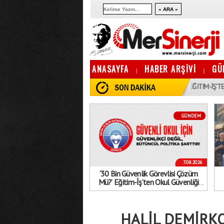
ANASAYFA
HABER ARŞİVİ
GÜ
|
|
19:10
’30 BIN GÜVENLIK GÖREVLISI ÇÖZÜM MÜ?’ EĞITIM-İŞ’TEN OKUL GÜV
GÜNDEM
7.08.2026
’30 Bin Güvenlik Görevlisi Çözüm
Mü?’ Eğitim-İş’ten Okul Güvenliği
Açıklaması: ’Geçici Tedbirlerle Sorun
Çözülmez’
HALİL DEMİRKO