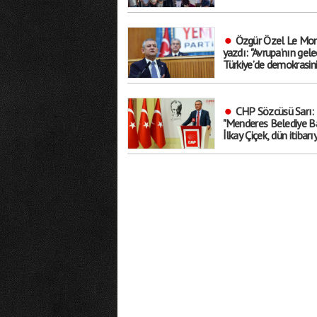
aldılar
Özgür Özel Le Mon
yazdı: "Avrupa’nın gele
Türkiye’de demokrasin
geleceğinden ayrı
düşünülemez"
CHP Sözcüsü Sarı:
"Menderes Belediye B
İlkay Çiçek, dün itibarı
tedbirli olarak ’kesin ih
talebiyle disipline sevk
edilmiştir"