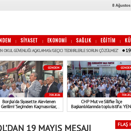
8 Ağustos
NDEM
SİYASET
EKONOMİ
SAĞLIK
EĞİTİM
KÜ
|
|
|
|
|
19:01
ENLIĞI AÇıKLAMASı: ’GEÇICI TEDBIRLERLE SORUN ÇÖZÜLMEZ’
BORÇKA
GÜNDEM
GÜNDE
7.08.2026
7.08.20
Borçka’da Siyasette Alevlenen
CHP Mut ve Silifke İlçe
Gerilim! ’Seçimden Kaçmasınlar,
Başkanlıklarında toplu istifa: YEN
Sokağa Çıksınlar Görelim Onları’
Parti’ye katılma kararı aldılar
FLAŞ 
L’DAN 19 MAYIS MESAJI