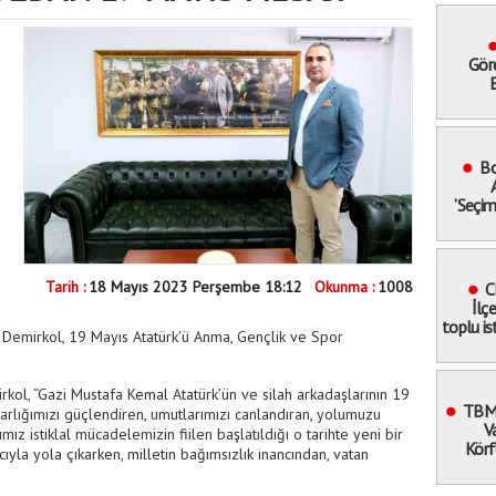
Gör
E
Güve
’Geçic
Bo
’Seçi
Sokağa 
Tarih :
18 Mayıs 2023 Perşembe 18:12
Okunma :
1008
C
İlç
toplu is
l Demirkol, 19 Mayıs Atatürk'ü Anma, Gençlik ve Spor
katı
kol, “Gazi Mustafa Kemal Atatürk’ün ve silah arkadaşlarının 19
TBMM
arlığımızı güçlendiren, umutlarımızı canlandıran, yolumuzu
V
ız istiklal mücadelemizin fiilen başlatıldığı o tarihte yeni bir
Körf
yla yola çıkarken, milletin bağımsızlık inancından, vatan