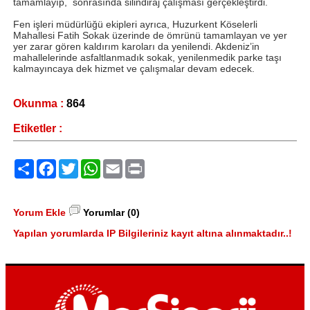
tamamlayıp, sonrasında silindiraj çalışması gerçekleştirdi.
Fen işleri müdürlüğü ekipleri ayrıca, Huzurkent Köselerli
Mahallesi Fatih Sokak üzerinde de ömrünü tamamlayan ve yer
yer zarar gören kaldırım karoları da yenilendi. Akdeniz’in
mahallelerinde asfaltlanmadık sokak, yenilenmedik parke taşı
kalmayıncaya dek hizmet ve çalışmalar devam edecek.
Okunma :
864
Etiketler :
Paylaş
Facebook
Twitter
WhatsApp
Email
Print
Yorum Ekle
Yorumlar (0)
Yapılan yorumlarda IP Bilgileriniz kayıt altına alınmaktadır..!