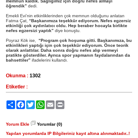
memnun kaldık. Sağlığımız için doğru nefes almayı
öğrendik”
dedi.
Emekli Evi’nin etkinliklerinden çok memnun olduğunu anlatan
Fatma Çat,
“Başkanımıza teşekkür ediyorum. Nefes egzersiz
etkinliği çok aydınlatıcı oldu. Hep beraber hocayla birlikte
nefes egzersizi yaptık”
diye konuştu.
Poyraz Kök ise,
“Program çok hoşuma gitti. Başkanımıza, bu
etkinlikleri yaptığı için çok teşekkür ediyorum. Önce teorik
olarak anlattılar. Daha sonra doğru nefes alıp vermeyi
pratikte gösterdiler. Ayrıca spor yapmanın faydalarından da
bahsettiler”
ifadelerini kullandı.
Okunma :
1302
Etiketler :
Paylaş
Facebook
Twitter
WhatsApp
Email
Print
Yorum Ekle
Yorumlar (0)
Yapılan yorumlarda IP Bilgileriniz kayıt altına alınmaktadır..!