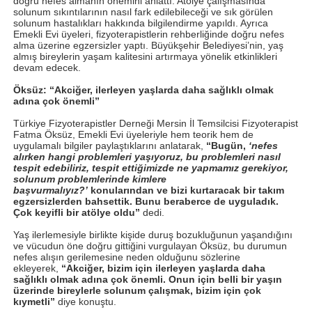
doğru nefes almanın önemini anlattı. Atölye çalışmasında
solunum sıkıntılarının nasıl fark edilebileceği ve sık görülen
solunum hastalıkları hakkında bilgilendirme yapıldı. Ayrıca
Emekli Evi üyeleri, fizyoterapistlerin rehberliğinde doğru nefes
alma üzerine egzersizler yaptı. Büyükşehir Belediyesi’nin, yaş
almış bireylerin yaşam kalitesini artırmaya yönelik etkinlikleri
devam edecek.
Öksüz: “Akciğer, ilerleyen yaşlarda daha sağlıklı olmak
adına çok önemli”
Türkiye Fizyoterapistler Derneği Mersin İl Temsilcisi Fizyoterapist
Fatma Öksüz, Emekli Evi üyeleriyle hem teorik hem de
uygulamalı bilgiler paylaştıklarını anlatarak,
“Bugün,
‘nefes
alırken hangi problemleri yaşıyoruz, bu problemleri nasıl
tespit edebiliriz, tespit ettiğimizde ne yapmamız gerekiyor,
solunum problemlerinde kimlere
başvurmalıyız?’
konularından ve bizi kurtaracak bir takım
egzersizlerden bahsettik. Bunu beraberce de uyguladık.
Çok keyifli bir atölye oldu”
dedi.
Yaş ilerlemesiyle birlikte kişide duruş bozukluğunun yaşandığını
ve vücudun öne doğru gittiğini vurgulayan Öksüz, bu durumun
nefes alışın gerilemesine neden olduğunu sözlerine
ekleyerek,
“Akciğer, bizim için ilerleyen yaşlarda daha
sağlıklı olmak adına çok önemli. Onun için belli bir yaşın
üzerinde bireylerle solunum çalışmak, bizim için çok
kıymetli”
diye konuştu.