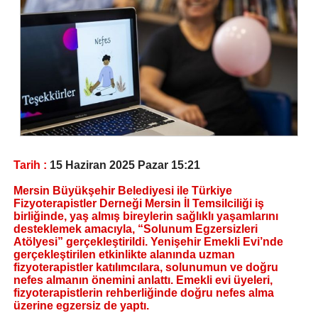
Tarih :
15 Haziran 2025 Pazar 15:21
Mersin Büyükşehir Belediyesi ile Türkiye
Fizyoterapistler Derneği Mersin İl Temsilciliği iş
birliğinde, yaş almış bireylerin sağlıklı yaşamlarını
desteklemek amacıyla, “Solunum Egzersizleri
Atölyesi” gerçekleştirildi. Yenişehir Emekli Evi’nde
gerçekleştirilen etkinlikte alanında uzman
fizyoterapistler katılımcılara, solunumun ve doğru
nefes almanın önemini anlattı. Emekli evi üyeleri,
fizyoterapistlerin rehberliğinde doğru nefes alma
üzerine egzersiz de yaptı.