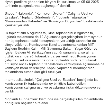
siyasi partilere gönderilen bir yazı ile kurulmuş ve 05.08.2025
tarihinde çalışmalarına başlamıştır” denildi.
Sitede, “Hakkında”, “Komisyon Üyeleri”, “Çalışma Usul ve
Esasları”, “Toplantı Gündemleri”, “Toplantı Tutanakları”,
“Komisyondan Haberler” ve “Komisyon Duyuruları” başlıklarında
içerikler yer aldı.
İlk toplantısını 5 Ağustos’ta, ikinci toplantısını 8 Ağustos’ta,
üçüncü toplantısını da 12 Ağustos’ta gerçekleştiren komisyonun
her üç toplantısındaki konuşmaların yer aldığı tutanaklar da
siteye yüklendi. Komisyonun ikinci toplantısına katılan MİT
Başkanı İbrahim Kalın, Milli Savunma Bakanı Yaşar Güler ve
İçişleri Bakanı Ali Yerlikaya'nın yaptığı sunumlara ise alınan
gizlilik kararı gereği tutanaklarda yer verilmedi. Komisyonun
çalışma usul ve esaslarına göre, toplantılarında tam tutanak
tutuluyor ancak toplantı tutanaklarının kamuoyuna açılmamasına
komisyon karar verebiliyor. Kapalı yapılması kararlaştırılan
toplantıların tutanakları gizli tutuluyor.
İnternet siitesindeki “Çalışma Usul ve Esasları” başlığında ise
komisyonun ilk toplantısında oy birliğiyle kabul edilen,
komisyonun çalışma usul ve esaslarına ilişkin düzenlemeye yer
verildi.
“Toplantı Gündemleri” kısmında ise gerçekleştirilen toplantılarda
görüşülen başlıklar sıralandı.