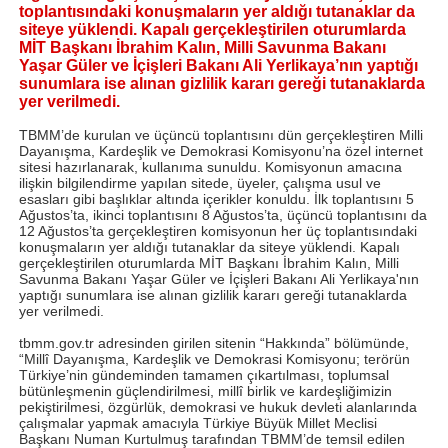
toplantısındaki konuşmaların yer aldığı tutanaklar da
siteye yüklendi. Kapalı gerçekleştirilen oturumlarda
MİT Başkanı İbrahim Kalın, Milli Savunma Bakanı
Yaşar Güler ve İçişleri Bakanı Ali Yerlikaya’nın yaptığı
sunumlara ise alınan gizlilik kararı gereği tutanaklarda
yer verilmedi.
TBMM’de kurulan ve üçüncü toplantısını dün gerçekleştiren Milli
Dayanışma, Kardeşlik ve Demokrasi Komisyonu’na özel internet
sitesi hazırlanarak, kullanıma sunuldu. Komisyonun amacına
ilişkin bilgilendirme yapılan sitede, üyeler, çalışma usul ve
esasları gibi başlıklar altında içerikler konuldu. İlk toplantısını 5
Ağustos’ta, ikinci toplantısını 8 Ağustos’ta, üçüncü toplantısını da
12 Ağustos’ta gerçekleştiren komisyonun her üç toplantısındaki
konuşmaların yer aldığı tutanaklar da siteye yüklendi. Kapalı
gerçekleştirilen oturumlarda MİT Başkanı İbrahim Kalın, Milli
Savunma Bakanı Yaşar Güler ve İçişleri Bakanı Ali Yerlikaya'nın
yaptığı sunumlara ise alınan gizlilik kararı gereği tutanaklarda
yer verilmedi.
tbmm.gov.tr adresinden girilen sitenin “Hakkında” bölümünde,
“Millî Dayanışma, Kardeşlik ve Demokrasi Komisyonu; terörün
Türkiye’nin gündeminden tamamen çıkartılması, toplumsal
bütünleşmenin güçlendirilmesi, millî birlik ve kardeşliğimizin
pekiştirilmesi, özgürlük, demokrasi ve hukuk devleti alanlarında
çalışmalar yapmak amacıyla Türkiye Büyük Millet Meclisi
Başkanı Numan Kurtulmuş tarafından TBMM’de temsil edilen