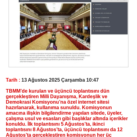
Tarih :
13 Ağustos 2025 Çarşamba 10:47
TBMM’de kurulan ve üçüncü toplantısını dün
gerçekleştiren Milli Dayanışma, Kardeşlik ve
Demokrasi Komisyonu’na özel internet sitesi
hazırlanarak, kullanıma sunuldu. Komisyonun
amacına ilişkin bilgilendirme yapılan sitede, üyeler,
çalışma usul ve esasları gibi başlıklar altında içerikler
konuldu. İlk toplantısını 5 Ağustos’ta, ikinci
toplantısını 8 Ağustos’ta, üçüncü toplantısını da 12
Ağustos’ta gerçekleştiren komisyonun her üç