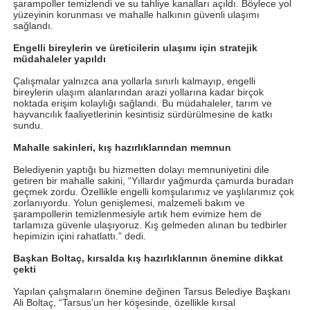
şarampoller temizlendi ve su tahliye kanalları açıldı. Böylece yol
yüzeyinin korunması ve mahalle halkının güvenli ulaşımı
sağlandı.
Engelli bireylerin ve üreticilerin ulaşımı için stratejik
müdahaleler yapıldı
Çalışmalar yalnızca ana yollarla sınırlı kalmayıp, engelli
bireylerin ulaşım alanlarından arazi yollarına kadar birçok
noktada erişim kolaylığı sağlandı. Bu müdahaleler, tarım ve
hayvancılık faaliyetlerinin kesintisiz sürdürülmesine de katkı
sundu.
Mahalle sakinleri, kış hazırlıklarından memnun
Belediyenin yaptığı bu hizmetten dolayı memnuniyetini dile
getiren bir mahalle sakini, “Yıllardır yağmurda çamurda buradan
geçmek zordu. Özellikle engelli komşularımız ve yaşlılarımız çok
zorlanıyordu. Yolun genişlemesi, malzemeli bakım ve
şarampollerin temizlenmesiyle artık hem evimize hem de
tarlamıza güvenle ulaşıyoruz. Kış gelmeden alınan bu tedbirler
hepimizin içini rahatlattı.” dedi.
Başkan Boltaç, kırsalda kış hazırlıklarının önemine dikkat
çekti
Yapılan çalışmaların önemine değinen Tarsus Belediye Başkanı
Ali Boltaç, “Tarsus’un her köşesinde, özellikle kırsal