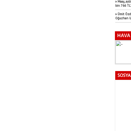
» Maaş, aylı
bin 766 TL’
» Ümit Özd
Oğuzhan Uğ
SOSYA