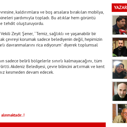
YAZAR
evresine, kaldırımlara ve boş arsalara bırakılan mobilya,
makineleri yardımıyla topladı. Bu atıklar hem görüntü
ne tehdit oluşturuyordu.
ili Zeyit Şener, “Temiz, sağlıklı ve yaşanabilir bir
cak çevreyi korumak sadece belediyenin değil, hepimizin
rlı davranmalarını rica ediyorum” diyerek toplumsal
ının sadece belirli bölgelerle sınırlı kalmayacağını, tüm
lirtti. Akdeniz Belediyesi, çevre bilincini artırmak ve kent
 hız kesmeden devam edecek.
 alınmaktadır..!