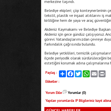
merkezine taşındı.
Belediye ekipleri; çöp konteynerlerinin ç
tekstil, plastik ve inşaat atıklarını iş 
kirliliğine hem de yaya ve araç güvenliği
Akdeniz Kaymakamı ve Belediye Başkan Vek
Akdeniz için gece gündüz çalışıyoruz. An
görevi. Vatandaşlarımızdan çevreye duya
farkındalık çağrısında bulundu.
Belediye yetkilileri, temizlik çalışmalar
ilçede periyodik olarak sürdürüleceğini be
estetiğini korumak adına çalışmalarına
Paylaş :
Paylaş
Facebook
Twitter
WhatsApp
Email
Print
Etiketler :
Yorum Ekle
Yorumlar (0)
Yapılan yorumlarda IP Bilgileriniz kayıt altına
GÜNCEL HABERLER