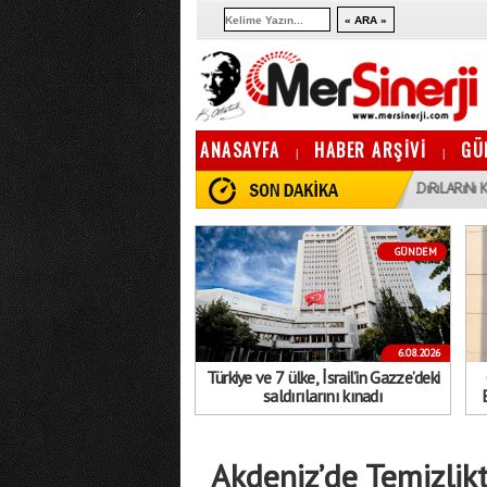
ANASAYFA
HABER ARŞİVİ
GÜ
|
|
16:06
16
TÜRKIYE VE 7 ÜLKE, İSRAIL’IN GAZZE’DEKI SALDıRıLARıNı KıNADı
GÜNDEM
6.08.2026
Türkiye ve 7 ülke, İsrail’in Gazze’deki
saldırılarını kınadı
Akdeniz’de Temizlik