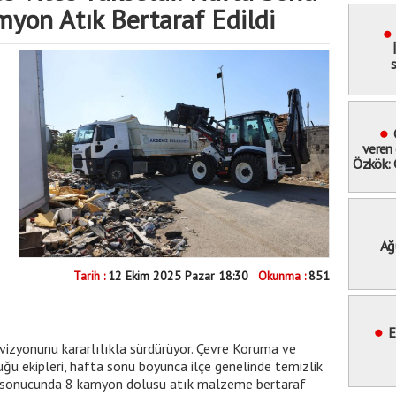
myon Atık Bertaraf Edildi
s
veren 
Özkök: 
hak
ucundan
Ağ
Meyd
Tarih :
12 Ekim 2025 Pazar 18:30
Okunma :
851
"Bay
miting
E
 vizyonunu kararlılıkla sürdürüyor. Çevre Koruma ve
ğü ekipleri, hafta sonu boyunca ilçe genelinde temizlik
ar sonucunda 8 kamyon dolusu atık malzeme bertaraf