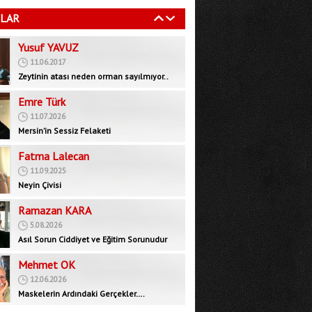
11.06.2017
LAR
Zeytinin atası neden orman sayılmıyor..
Emre Türk
11.07.2026
Mersin’in Sessiz Felaketi
Fatma Lalecan
11.09.2025
Neyin Çivisi
Ramazan KARA
5.08.2026
Asıl Sorun Ciddiyet ve Eğitim Sorunudur
Mehmet OK
12.06.2026
Maskelerin Ardındaki Gerçekler….
Bedrettin GÜNDEŞ
29.09.2025
İktidar muhalefeti devre dışı bırakarak yeni
bir rejim mi, inşa ediyor?