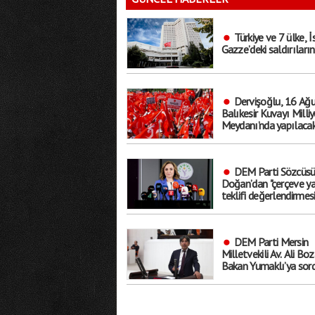
Türkiye ve 7 ülke, İs
Gazze’deki saldırıların
Dervişoğlu, 16 Ağu
Balıkesir Kuvayı Milliy
Meydanı’nda yapılaca
"Bayrak kaldırıyorum"
çağrıda bulundu
DEM Parti Sözcüs
Doğan’dan "çerçeve ya
teklifi değerlendirmesi
"Bütün sorunları çözen
bir düzenleme değil, bi
başlangıç"
DEM Parti Mersin
Milletvekili Av. Ali Boz
Bakan Yumaklı’ya sord
"Mersin’in yangınlara k
hazırlık kapasitesi ne
düzeyde"