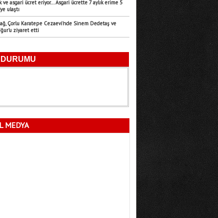
k ve asgari ücret eriyor... Asgari ücrette 7 aylık erime 5
ye ulaştı
Emre Türk
ağ, Çorlu Karatepe Cezaevi’nde Sinem Dedetaş ve
11.07.2026
ur’u ziyaret etti
Mersin’in Sessiz Felaketi
Fatma Lalecan
11.09.2025
Neyin Çivisi
L MEDYA