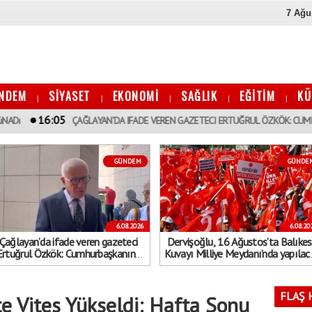
7 Ağu
NDEM
SİYASET
EKONOMİ
SAĞLIK
EĞİTİM
KÜ
|
|
|
|
|
:05
ÇAĞLAYAN’DA IFADE VEREN GAZETECI ERTUĞRUL ÖZKÖK: CUMHURBAŞKANıN
GÜNDEM
GÜNDE
6.08.2026
6.08.20
Çağlayan’da ifade veren gazeteci
Dervişoğlu, 16 Ağustos’ta Balıkes
Ertuğrul Özkök: Cumhurbaşkanına
Kuvayı Milliye Meydanı’nda yapılac
hakaret, asla aklımın ucundan dahi
"Bayrak kaldırıyorum" mitinge
geçmeyecek bir şey
çağrıda bulundu
FLAŞ 
te Vites Yükseldi: Hafta Sonu