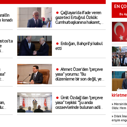
EN ÇO
Çağlayan’da ifade veren
rail’in
Bu Ay
gazeteci Ertuğrul Özkök:
ı kınadı
Cumhurbaşkanına hakaret,
asla aklımın ucundan dahi
geçmeyecek bir şey
stos’ta
Erdoğan, Bahçeli’yi kabul
e
etti
k
 mitinge
ü
Ahmet Özer’den "çerçeve
sa"
yasa" yorumu: "Bu
:
düzenleme bir son değil, yeni
 nihai
bir başlangıçtır”
r
kirletme
Ümit Özdağ’dan "çerçeve
an,
yasa" tepkisi: "Şu anda
» Mersin’de
u:
cezaevlerinde bulunan adli
Oldu: Hem 
arşı
mahkumların suçu ne,
yeterince adam
» Dilek İm
erişim eng
öldürmemeleri mi?"