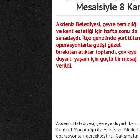
Mesaisiyle 8 Ka
Akdeniz Belediyesi, çevre temizliği
ve kent estetiği için hafta sonu da
sahadaydı. İlçe genelinde yürütülen
operasyonlarla gelişi güzel
bırakılan atıklar toplandı, çevreye
duyarlı yaşam için güçlü bir mesaj
verildi.
Akdeniz Belediyesi, çevreye duyarlı kent
Kontrol Müdürlüğü ile Fen İşleri Müdürlü
operasyonları gerçekleştirdi. Çalışmal