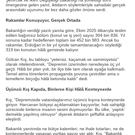
önergesine gelen yanıt, iktidarın söylemleriyle sahadaki gerçek
arasındaki uçurumu bir kez daha gözler önüne serdi.
Rakamlar Konuşuyor, Gerçek Ortada
Bakanlığın verdiği yazılı yanıta göre, Ekim 2025 itibarıyla teslim
edilen bağımsız bölüm (konut ve iş yeri) sayısı 304 bin 836. Yıl
sonuna kadar hedeflenen toplam ise 452 bin 983. Ancak bu
rakamlar, Erdoğan’ın bir yıl içinde tamamlanacağını söylediği
319 bin konutun hâlâ gerisinde kalıyor.
Gülcan Kış, bu tabloyu “yetersiz, kaçamak ve samimiyetsiz”
olarak nitelendirerek, “Depremin üzerinden neredeyse üç yıl
geçti. Hâlâ bir plan yok, bir ilçe bile tam olarak ayağa kalkmadı.
Temel atma törenlerini propaganda şovuna çevirdiler ama o
temellerin birçoğu hâlâ betonda kaldı” dedi.
Üçüncü Kış Kapıda, Binlerce Kişi Hâlâ Konteynerde
Kış, “Depremzede vatandaşlarımız üçüncü kışına konteynerde
giriyor. Harcanan bütçeyi açıklamaktan kaçıyorlar, hak sahipliği
sürecinde binlerce insanın sesini duymuyorlar. Bu ülke, ‘yaptık’
demekle yapılmış olmuyor” diyerek iktidarın şeffaflık anlayışını
eleştirdi.
Bakanlık yanıtında ne bütçe kalemleri, ne ihale tutarları, ne de
konteynerlerde yaşayan yurttaş sayısı yer aldı. Kış, “Bakanlık