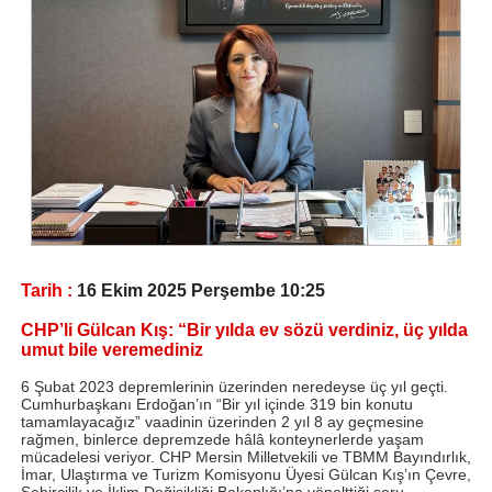
Tarih :
16 Ekim 2025 Perşembe 10:25
CHP’li Gülcan Kış: “Bir yılda ev sözü verdiniz, üç yılda
umut bile veremediniz
6 Şubat 2023 depremlerinin üzerinden neredeyse üç yıl geçti.
Cumhurbaşkanı Erdoğan’ın “Bir yıl içinde 319 bin konutu
tamamlayacağız” vaadinin üzerinden 2 yıl 8 ay geçmesine
rağmen, binlerce depremzede hâlâ konteynerlerde yaşam
mücadelesi veriyor. CHP Mersin Milletvekili ve TBMM Bayındırlık,
İmar, Ulaştırma ve Turizm Komisyonu Üyesi Gülcan Kış’ın Çevre,
Şehircilik ve İklim Değişikliği Bakanlığı’na yönelttiği soru