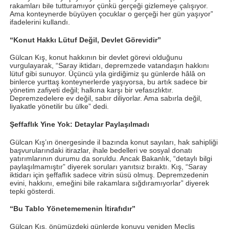
rakamları bile tutturamıyor çünkü gerçeği gizlemeye çalışıyor.
Ama konteynerde büyüyen çocuklar o gerçeği her gün yaşıyor”
ifadelerini kullandı.
“Konut Hakkı Lütuf Değil, Devlet Görevidir”
Gülcan Kış, konut hakkının bir devlet görevi olduğunu
vurgulayarak, “Saray iktidarı, depremzede vatandaşın hakkını
lütuf gibi sunuyor. Üçüncü yıla girdiğimiz şu günlerde hâlâ on
binlerce yurttaş konteynerlerde yaşıyorsa, bu artık sadece bir
yönetim zafiyeti değil; halkına karşı bir vefasızlıktır.
Depremzedelere ev değil, sabır diliyorlar. Ama sabırla değil,
liyakatle yönetilir bu ülke” dedi.
Şeffaflık Yine Yok: Detaylar Paylaşılmadı
Gülcan Kış’ın önergesinde il bazında konut sayıları, hak sahipliği
başvurularındaki itirazlar, ihale bedelleri ve sosyal donatı
yatırımlarının durumu da soruldu. Ancak Bakanlık, “detaylı bilgi
paylaşılmamıştır” diyerek soruları yanıtsız bıraktı. Kış, “Saray
iktidarı için şeffaflık sadece vitrin süsü olmuş. Depremzedenin
evini, hakkını, emeğini bile rakamlara sığdıramıyorlar” diyerek
tepki gösterdi.
“Bu Tablo Yönetememenin İtirafıdır”
Gülcan Kış, önümüzdeki günlerde konuyu yeniden Meclis