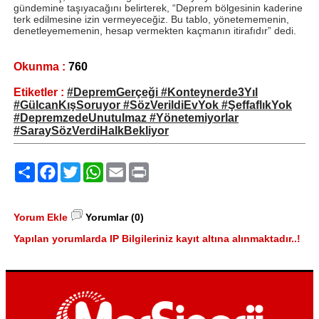
gündemine taşıyacağını belirterek, “Deprem bölgesinin kaderine
terk edilmesine izin vermeyeceğiz. Bu tablo, yönetememenin,
denetleyememenin, hesap vermekten kaçmanın itirafıdır” dedi.
Okunma :
760
Etiketler :
#DepremGerçeği #Konteynerde3Yıl
#GülcanKışSoruyor #SözVerildiEvYok #ŞeffaflıkYok
#DepremzedeUnutulmaz #Yönetemiyorlar
#SaraySözVerdiHalkBekliyor
Paylaş
Facebook
Twitter
WhatsApp
Email
Print
Yorum Ekle
Yorumlar (0)
Yapılan yorumlarda IP Bilgileriniz kayıt altına alınmaktadır..!