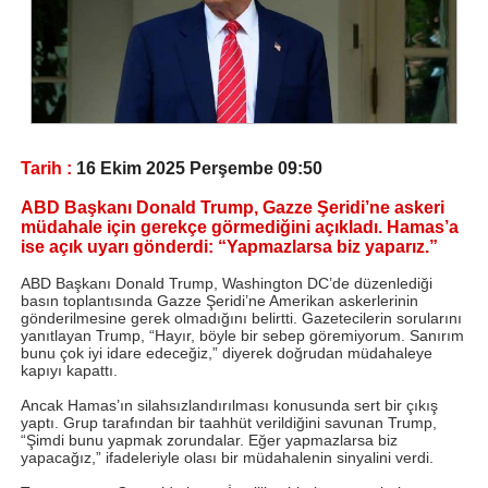
Tarih :
16 Ekim 2025 Perşembe 09:50
ABD Başkanı Donald Trump, Gazze Şeridi’ne askeri
müdahale için gerekçe görmediğini açıkladı. Hamas’a
ise açık uyarı gönderdi: “Yapmazlarsa biz yaparız.”
ABD Başkanı Donald Trump, Washington DC’de düzenlediği
basın toplantısında Gazze Şeridi’ne Amerikan askerlerinin
gönderilmesine gerek olmadığını belirtti. Gazetecilerin sorularını
yanıtlayan Trump, “Hayır, böyle bir sebep göremiyorum. Sanırım
bunu çok iyi idare edeceğiz,” diyerek doğrudan müdahaleye
kapıyı kapattı.
Ancak Hamas’ın silahsızlandırılması konusunda sert bir çıkış
yaptı. Grup tarafından bir taahhüt verildiğini savunan Trump,
“Şimdi bunu yapmak zorundalar. Eğer yapmazlarsa biz
yapacağız,” ifadeleriyle olası bir müdahalenin sinyalini verdi.