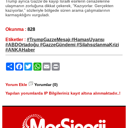
Trump ayrıca Gazze’de kayıp İsrailli esirlerin cenazelerine
ulaşmanın zorluğuna dikkat çekerek, “Kazıyorlar. Gerçekten
kazıyorlar,” sözleriyle bölgede süren arama çalışmalarının
karmaşıklığını vurguladı.
Okunma :
828
Etiketler :
#TrumpGazzeMesajı #HamasUyarısı
#ABDOrtadoğu #GazzeGündemi #SilahsızlanmaKrizi
#ANKAHaber
Paylaş
Facebook
Twitter
WhatsApp
Email
Print
Yorum Ekle
Yorumlar (0)
Yapılan yorumlarda IP Bilgileriniz kayıt altına alınmaktadır..!