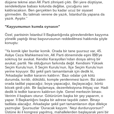
düşene tekme atan AK Parti zihniyeti çıktı. Biri yere düştüyse,
sendelediyse babası kolunda değilse, çocuğunu sen
kaldıracaksın. Ben gerçekten bu kadar ucuz bir siyaset
görmedim. Bu talimatı verene de yazık, İstanbul’da yapana da
yazık. Ayıptır.”
"Kayyumumun kumda oynasın"
Özel, partisinin İstanbul İl Başkanlığında görevlendirilen kayyıma
yönelik yaptığı itiraz başvurusunun reddedilmesi hakkında şöyle
konuştu:
“Ya komik işler bunlar komik. Orada bir tane şuursuz var, 45.
Asliye Ceza Mahkemesi’nin, AK Parti döneminde eşini İBB’ye
sokmuş bir avukat. Kendisi Karayolları'ndan dosya almış bir
avukat, partili. Ne olduğunun farkında değil. Kendisini Yüksek
Seçim Kurulu’nun, İl Seçim Kurulu’nun, İlçe Seçim Kurulu’nun
yerine koyuyor. Biz şekil şartı tamamlamak için dedik ki,
‘Arkadaşlar tedbir kararını kaldırın.’ Bazı odalar çok kötü
durumda, kırıldı, döküldü, komple yenilenmesi lazım. Biz zaten
orada tadilat yapacağız, boya yapacağız, ilaçlayacağız, börtü
böcek girdi çıktı. Bir ilaçlamaya, dezenfeksiyona ihtiyaç var. Hadi
dedik ki tedbir kararını kaldırsın öyle. Genel merkezin binası.
Veririm il başkanı oturur. Götürürüm başka bir şey yaparım, o
yapar. İl Başkanlığını başka bir adrese taşıdık zaten. Binayı
tadilata alacağız. Arkadaşlar şekil şart tamamlansın diye dilekçe
yazmışlar. Şuursuzlar ‘Duracak kayyım.’ Neyi durduruyorsun?
Üstüne iki il kongresi yapılmış, mahallelerden başlayarak yeni bir