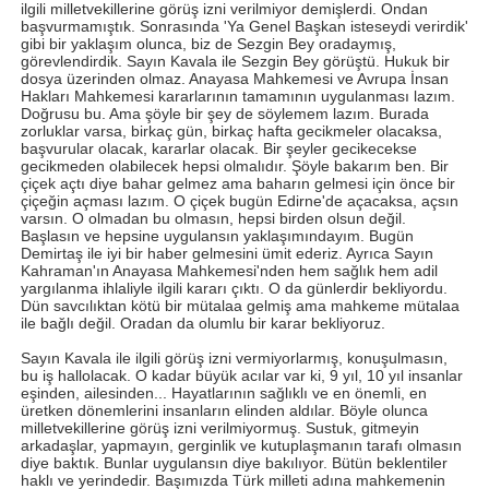
ilgili milletvekillerine görüş izni verilmiyor demişlerdi. Ondan
başvurmamıştık. Sonrasında 'Ya Genel Başkan isteseydi verirdik'
gibi bir yaklaşım olunca, biz de Sezgin Bey oradaymış,
görevlendirdik. Sayın Kavala ile Sezgin Bey görüştü. Hukuk bir
dosya üzerinden olmaz. Anayasa Mahkemesi ve Avrupa İnsan
Hakları Mahkemesi kararlarının tamamının uygulanması lazım.
Doğrusu bu. Ama şöyle bir şey de söylemem lazım. Burada
zorluklar varsa, birkaç gün, birkaç hafta gecikmeler olacaksa,
başvurular olacak, kararlar olacak. Bir şeyler gecikecekse
gecikmeden olabilecek hepsi olmalıdır. Şöyle bakarım ben. Bir
çiçek açtı diye bahar gelmez ama baharın gelmesi için önce bir
çiçeğin açması lazım. O çiçek bugün Edirne'de açacaksa, açsın
varsın. O olmadan bu olmasın, hepsi birden olsun değil.
Başlasın ve hepsine uygulansın yaklaşımındayım. Bugün
Demirtaş ile iyi bir haber gelmesini ümit ederiz. Ayrıca Sayın
Kahraman'ın Anayasa Mahkemesi'nden hem sağlık hem adil
yargılanma ihlaliyle ilgili kararı çıktı. O da günlerdir bekliyordu.
Dün savcılıktan kötü bir mütalaa gelmiş ama mahkeme mütalaa
ile bağlı değil. Oradan da olumlu bir karar bekliyoruz.
Sayın Kavala ile ilgili görüş izni vermiyorlarmış, konuşulmasın,
bu iş hallolacak. O kadar büyük acılar var ki, 9 yıl, 10 yıl insanlar
eşinden, ailesinden... Hayatlarının sağlıklı ve en önemli, en
üretken dönemlerini insanların elinden aldılar. Böyle olunca
milletvekillerine görüş izni verilmiyormuş. Sustuk, gitmeyin
arkadaşlar, yapmayın, gerginlik ve kutuplaşmanın tarafı olmasın
diye baktık. Bunlar uygulansın diye bakılıyor. Bütün beklentiler
haklı ve yerindedir. Başımızda Türk milleti adına mahkemenin