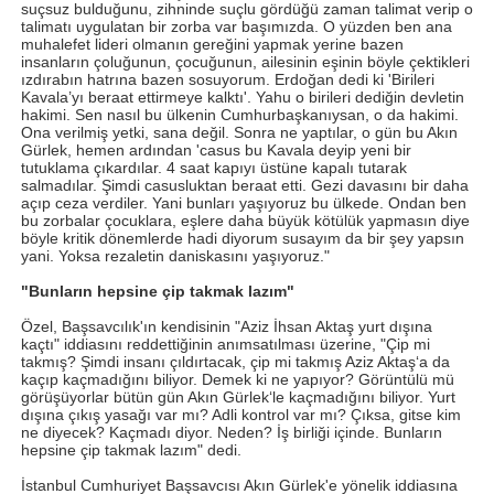
suçsuz bulduğunu, zihninde suçlu gördüğü zaman talimat verip o
talimatı uygulatan bir zorba var başımızda. O yüzden ben ana
muhalefet lideri olmanın gereğini yapmak yerine bazen
insanların çoluğunun, çocuğunun, ailesinin eşinin böyle çektikleri
ızdırabın hatrına bazen sosuyorum. Erdoğan dedi ki 'Birileri
Kavala’yı beraat ettirmeye kalktı'. Yahu o birileri dediğin devletin
hakimi. Sen nasıl bu ülkenin Cumhurbaşkanıysan, o da hakimi.
Ona verilmiş yetki, sana değil. Sonra ne yaptılar, o gün bu Akın
Gürlek, hemen ardından 'casus bu Kavala deyip yeni bir
tutuklama çıkardılar. 4 saat kapıyı üstüne kapalı tutarak
salmadılar. Şimdi casusluktan beraat etti. Gezi davasını bir daha
açıp ceza verdiler. Yani bunları yaşıyoruz bu ülkede. Ondan ben
bu zorbalar çocuklara, eşlere daha büyük kötülük yapmasın diye
böyle kritik dönemlerde hadi diyorum susayım da bir şey yapsın
yani. Yoksa rezaletin daniskasını yaşıyoruz."
"Bunların hepsine çip takmak lazım"
Özel, Başsavcılık'ın kendisinin "Aziz İhsan Aktaş yurt dışına
kaçtı" iddiasını reddettiğinin anımsatılması üzerine, "Çip mi
takmış? Şimdi insanı çıldırtacak, çip mi takmış Aziz Aktaş‘a da
kaçıp kaçmadığını biliyor. Demek ki ne yapıyor? Görüntülü mü
görüşüyorlar bütün gün Akın Gürlek‘le kaçmadığını biliyor. Yurt
dışına çıkış yasağı var mı? Adli kontrol var mı? Çıksa, gitse kim
ne diyecek? Kaçmadı diyor. Neden? İş birliği içinde. Bunların
hepsine çip takmak lazım" dedi.
İstanbul Cumhuriyet Başsavcısı Akın Gürlek'e yönelik iddiasına