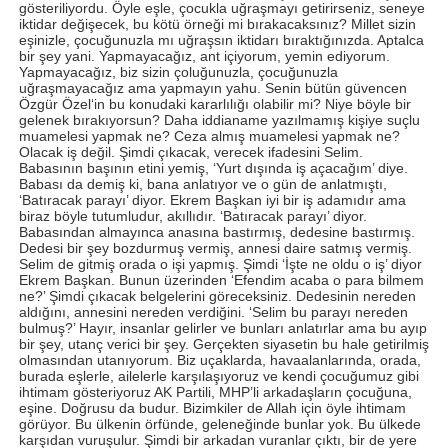
gösteriliyordu. Öyle eşle, çocukla uğraşmayı getirirseniz, seneye
iktidar değişecek, bu kötü örneği mi bırakacaksınız? Millet sizin
eşinizle, çocuğunuzla mı uğraşsın iktidarı bıraktığınızda. Aptalca
bir şey yani. Yapmayacağız, ant içiyorum, yemin ediyorum.
Yapmayacağız, biz sizin çoluğunuzla, çocuğunuzla
uğraşmayacağız ama yapmayın yahu. Senin bütün güvencen
Özgür Özel‘in bu konudaki kararlılığı olabilir mi? Niye böyle bir
gelenek bırakıyorsun? Daha iddianame yazılmamış kişiye suçlu
muamelesi yapmak ne? Ceza almış muamelesi yapmak ne?
Olacak iş değil. Şimdi çıkacak, verecek ifadesini Selim.
Babasının başının etini yemiş, ‘Yurt dışında iş açacağım’ diye.
Babası da demiş ki, bana anlatıyor ve o gün de anlatmıştı,
‘Batıracak parayı’ diyor. Ekrem Başkan iyi bir iş adamıdır ama
biraz böyle tutumludur, akıllıdır. ‘Batıracak parayı’ diyor.
Babasından almayınca anasına bastırmış, dedesine bastırmış.
Dedesi bir şey bozdurmuş vermiş, annesi daire satmış vermiş.
Selim de gitmiş orada o işi yapmış. Şimdi ‘İşte ne oldu o iş’ diyor
Ekrem Başkan. Bunun üzerinden ‘Efendim acaba o para bilmem
ne?’ Şimdi çıkacak belgelerini göreceksiniz. Dedesinin nereden
aldığını, annesini nereden verdiğini. ‘Selim bu parayı nereden
bulmuş?’ Hayır, insanlar gelirler ve bunları anlatırlar ama bu ayıp
bir şey, utanç verici bir şey. Gerçekten siyasetin bu hale getirilmiş
olmasından utanıyorum. Biz uçaklarda, havaalanlarında, orada,
burada eşlerle, ailelerle karşılaşıyoruz ve kendi çocuğumuz gibi
ihtimam gösteriyoruz AK Partili, MHP’li arkadaşların çocuğuna,
eşine. Doğrusu da budur. Bizimkiler de Allah için öyle ihtimam
görüyor. Bu ülkenin örfünde, geleneğinde bunlar yok. Bu ülkede
karşıdan vuruşulur. Şimdi bir arkadan vuranlar çıktı, bir de yere