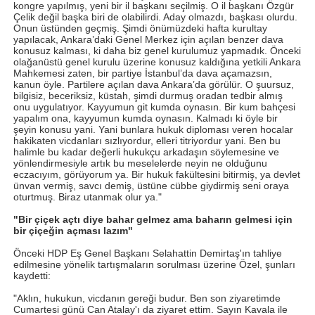
kongre yapılmış, yeni bir il başkanı seçilmiş. O il başkanı Özgür
Çelik değil başka biri de olabilirdi. Aday olmazdı, başkası olurdu.
Onun üstünden geçmiş. Şimdi önümüzdeki hafta kurultay
yapılacak, Ankara’daki Genel Merkez için açılan benzer dava
konusuz kalması, ki daha biz genel kurulumuz yapmadık. Önceki
olağanüstü genel kurulu üzerine konusuz kaldığına yetkili Ankara
Mahkemesi zaten, bir partiye İstanbul’da dava açamazsın,
kanun öyle. Partilere açılan dava Ankara’da görülür. O şuursuz,
bilgisiz, beceriksiz, küstah, şimdi durmuş oradan tedbir almış
onu uygulatıyor. Kayyumun git kumda oynasın. Bir kum bahçesi
yapalım ona, kayyumun kumda oynasın. Kalmadı ki öyle bir
şeyin konusu yani. Yani bunlara hukuk diploması veren hocalar
hakikaten vicdanları sızlıyordur, elleri titriyordur yani. Ben bu
halimle bu kadar değerli hukukçu arkadaşın söylemesine ve
yönlendirmesiyle artık bu meselelerde neyin ne olduğunu
eczacıyım, görüyorum ya. Bir hukuk fakültesini bitirmiş, ya devlet
ünvan vermiş, savcı demiş, üstüne cübbe giydirmiş seni oraya
oturtmuş. Biraz utanmak olur ya."
"Bir çiçek açtı diye bahar gelmez ama baharın gelmesi için
bir çiçeğin açması lazım"
Önceki HDP Eş Genel Başkanı Selahattin Demirtaş'ın tahliye
edilmesine yönelik tartışmaların sorulması üzerine Özel, şunları
kaydetti:
"Aklın, hukukun, vicdanın gereği budur. Ben son ziyaretimde
Cumartesi günü Can Atalay'ı da ziyaret ettim. Sayın Kavala ile