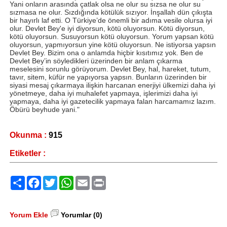
Yani onların arasında çatlak olsa ne olur su sızsa ne olur su
sızmasa ne olur. Sızdığında kötülük sızıyor. İnşallah dün çıkışta
bir hayırlı laf etti. O Türkiye’de önemli bir adıma vesile olursa iyi
olur. Devlet Bey'e iyi diyorsun, kötü oluyorsun. Kötü diyorsun,
kötü oluyorsun. Susuyorsun kötü oluyorsun. Yorum yapsan kötü
oluyorsun, yapmıyorsun yine kötü oluyorsun. Ne istiyorsa yapsın
Devlet Bey. Bizim ona o anlamda hiçbir kısıtımız yok. Ben de
Devlet Bey’in söyledikleri üzerinden bir anlam çıkarma
meselesini sorunlu görüyorum. Devlet Bey, hal, hareket, tutum,
tavır, sitem, küfür ne yapıyorsa yapsın. Bunların üzerinden bir
siyasi mesaj çıkarmaya ilişkin harcanan enerjiyi ülkemizi daha iyi
yönetmeye, daha iyi muhalefet yapmaya, işlerimizi daha iyi
yapmaya, daha iyi gazetecilik yapmaya falan harcamamız lazım.
Öbürü beyhude yani."
Okunma :
915
Etiketler :
Paylaş
Facebook
Twitter
WhatsApp
Email
Print
Yorum Ekle
Yorumlar (0)