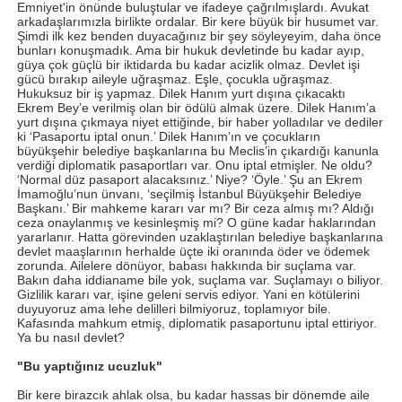
Emniyet'in önünde buluştular ve ifadeye çağrılmışlardı. Avukat
arkadaşlarımızla birlikte ordalar. Bir kere büyük bir husumet var.
Şimdi ilk kez benden duyacağınız bir şey söyleyeyim, daha önce
bunları konuşmadık. Ama bir hukuk devletinde bu kadar ayıp,
güya çok güçlü bir iktidarda bu kadar acizlik olmaz. Devlet işi
gücü bırakıp aileyle uğraşmaz. Eşle, çocukla uğraşmaz.
Hukuksuz bir iş yapmaz. Dilek Hanım yurt dışına çıkacaktı
Ekrem Bey’e verilmiş olan bir ödülü almak üzere. Dilek Hanım’a
yurt dışına çıkmaya niyet ettiğinde, bir haber yolladılar ve dediler
ki ‘Pasaportu iptal onun.’ Dilek Hanım’ın ve çocukların
büyükşehir belediye başkanlarına bu Meclis’in çıkardığı kanunla
verdiği diplomatik pasaportları var. Onu iptal etmişler. Ne oldu?
‘Normal düz pasaport alacaksınız.’ Niye? ‘Öyle.’ Şu an Ekrem
İmamoğlu’nun ünvanı, ‘seçilmiş İstanbul Büyükşehir Belediye
Başkanı.’ Bir mahkeme kararı var mı? Bir ceza almış mı? Aldığı
ceza onaylanmış ve kesinleşmiş mi? O güne kadar haklarından
yararlanır. Hatta görevinden uzaklaştırılan belediye başkanlarına
devlet maaşlarının herhalde üçte iki oranında öder ve ödemek
zorunda. Ailelere dönüyor, babası hakkında bir suçlama var.
Bakın daha iddianame bile yok, suçlama var. Suçlamayı o biliyor.
Gizlilik kararı var, işine geleni servis ediyor. Yani en kötülerini
duyuyoruz ama lehe delilleri bilmiyoruz, toplamıyor bile.
Kafasında mahkum etmiş, diplomatik pasaportunu iptal ettiriyor.
Ya bu nasıl devlet?
"Bu yaptığınız ucuzluk"
Bir kere birazcık ahlak olsa, bu kadar hassas bir dönemde aile