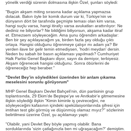
yönelik verdiği sürenin dolmasına ilişkin Özel, şunları söyledi:
"Bugün akşam miting sırasına kadar açıklama yapmazsa
dolacak. Bakın öyle bir komik durum var ki, Türkiye’nin ve
dünyanın dört bir tarafında geçmişte teması olan kim varsa,
hangi suçlu varsa, hangi itirafçı varsa avukatları arattırılıyor: Ne
dediniz ne biliyorlar? Ne bildiğimi biliyorsun, akşama kadar itiraf
et. Etmezsem söyleyeceğim. Ama şunu öğrendim arkadaşlar:
Ben bir şey açıklayacağım ya, birden fazla şey olduğu çıktı
ortaya. Hangisi olduğunu öğrenmeye çalışır mı adam ya? Bir
yerden ilave bir gelir temin etmediysen, 'hodri meydan' dersin.
Neden bu sabah bir basın açıklaması yapılmadı? Cumhuriyet
Halk Partisi Genel Başkanı diyor, sayın da demiyor, terbiyesiz.
Akşam öğrenecek hangisi olduğunu. Sonra öbürlerini de
öğreneceğiz hep beraber."
"Devlet Bey’in söyledikleri üzerinden bir anlam çıkarma
meselesini sorunlu görüyorum"
MHP Genel Başkanı Devlet Bahçeli'nin, dün partisinin grup
toplantısında, 29 Ekim’de Beştepe'ye ve Anıtkabir'e gitmemesine
ilişkin söylediği ilişkin "Kimin kiminle iş çevireceğini, ne
söyleyeceğini kafasının içindeki spekülasyonlarında şifresi için
imtihan test gibi görmüş ve düşünmüş olamaz mıyız?" sözlerinin
belirtilmesi üzerine Özel, şu açıklamayı yaptı:
"Olabilir, yani Devlet Bey böyle yapmış olabilir. Bana
sorduklarında 'sizin çatlağınızla ben mi uğraşacağım?' demiştim.