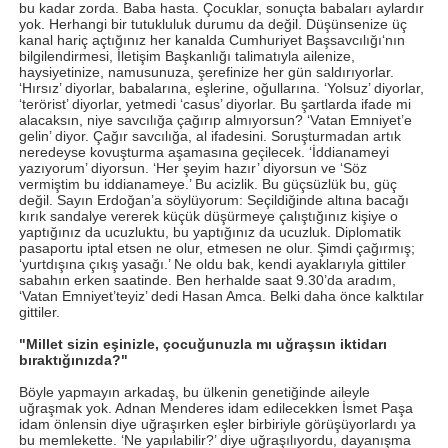
bu kadar zorda. Baba hasta. Çocuklar, sonuçta babaları aylardır
yok. Herhangi bir tutukluluk durumu da değil. Düşünsenize üç
kanal hariç açtığınız her kanalda Cumhuriyet Başsavcılığı‘nın
bilgilendirmesi, İletişim Başkanlığı talimatıyla ailenize,
haysiyetinize, namusunuza, şerefinize her gün saldırıyorlar.
‘Hırsız’ diyorlar, babalarına, eşlerine, oğullarına. ‘Yolsuz’ diyorlar,
‘terörist’ diyorlar, yetmedi ‘casus’ diyorlar. Bu şartlarda ifade mi
alacaksın, niye savcılığa çağırıp almıyorsun? ‘Vatan Emniyet’e
gelin’ diyor. Çağır savcılığa, al ifadesini. Soruşturmadan artık
neredeyse kovuşturma aşamasına geçilecek. ‘İddianameyi
yazıyorum’ diyorsun. ‘Her şeyim hazır’ diyorsun ve ‘Söz
vermiştim bu iddianameye.’ Bu acizlik. Bu güçsüzlük bu, güç
değil. Sayın Erdoğan’a söylüyorum: Seçildiğinde altına bacağı
kırık sandalye vererek küçük düşürmeye çalıştığınız kişiye o
yaptığınız da ucuzluktu, bu yaptığınız da ucuzluk. Diplomatik
pasaportu iptal etsen ne olur, etmesen ne olur. Şimdi çağırmış;
‘yurtdışına çıkış yasağı.’ Ne oldu bak, kendi ayaklarıyla gittiler
sabahın erken saatinde. Ben herhalde saat 9.30’da aradım,
‘Vatan Emniyet’teyiz’ dedi Hasan Amca. Belki daha önce kalktılar
gittiler.
"Millet sizin eşinizle, çocuğunuzla mı uğraşsın iktidarı
bıraktığınızda?"
Böyle yapmayın arkadaş, bu ülkenin genetiğinde aileyle
uğraşmak yok. Adnan Menderes idam edilecekken İsmet Paşa
idam önlensin diye uğraşırken eşler birbiriyle görüşüyorlardı ya
bu memlekette. ‘Ne yapılabilir?’ diye uğraşılıyordu, dayanışma