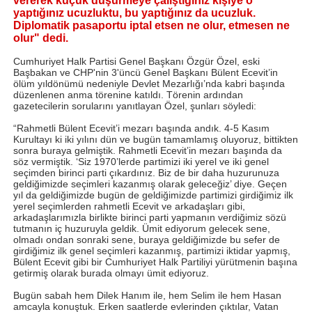
vererek küçük düşürmeye çalıştığınız kişiye o
yaptığınız ucuzluktu, bu yaptığınız da ucuzluk.
Diplomatik pasaportu iptal etsen ne olur, etmesen ne
olur" dedi.
Cumhuriyet Halk Partisi Genel Başkanı Özgür Özel, eski
Başbakan ve CHP'nin 3'üncü Genel Başkanı Bülent Ecevit’in
ölüm yıldönümü nedeniyle Devlet Mezarlığı’nda kabri başında
düzenlenen anma törenine katıldı. Törenin ardından
gazetecilerin sorularını yanıtlayan Özel, şunları söyledi:
“Rahmetli Bülent Ecevit’i mezarı başında andık. 4-5 Kasım
Kurultayı ki iki yılını dün ve bugün tamamlamış oluyoruz, bittikten
sonra buraya gelmiştik. Rahmetli Ecevit’in mezarı başında da
söz vermiştik. ‘Siz 1970’lerde partimizi iki yerel ve iki genel
seçimden birinci parti çıkardınız. Biz de bir daha huzurunuza
geldiğimizde seçimleri kazanmış olarak geleceğiz’ diye. Geçen
yıl da geldiğimizde bugün de geldiğimizde partimizi girdiğimiz ilk
yerel seçimlerden rahmetli Ecevit ve arkadaşları gibi,
arkadaşlarımızla birlikte birinci parti yapmanın verdiğimiz sözü
tutmanın iç huzuruyla geldik. Ümit ediyorum gelecek sene,
olmadı ondan sonraki sene, buraya geldiğimizde bu sefer de
girdiğimiz ilk genel seçimleri kazanmış, partimizi iktidar yapmış,
Bülent Ecevit gibi bir Cumhuriyet Halk Partiliyi yürütmenin başına
getirmiş olarak burada olmayı ümit ediyoruz.
Bugün sabah hem Dilek Hanım ile, hem Selim ile hem Hasan
amcayla konuştuk. Erken saatlerde evlerinden çıktılar, Vatan