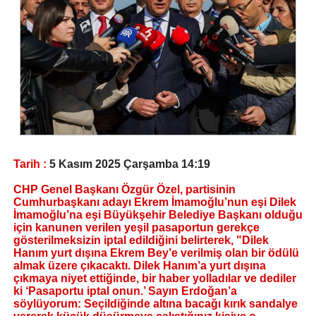
Tarih :
5 Kasım 2025 Çarşamba 14:19
CHP Genel Başkanı Özgür Özel, partisinin
Cumhurbaşkanı adayı Ekrem İmamoğlu’nun eşi Dilek
İmamoğlu’na eşi Büyükşehir Belediye Başkanı olduğu
için kanunen verilen yeşil pasaportun gerekçe
gösterilmeksizin iptal edildiğini belirterek, "Dilek
Hanım yurt dışına Ekrem Bey’e verilmiş olan bir ödülü
almak üzere çıkacaktı. Dilek Hanım’a yurt dışına
çıkmaya niyet ettiğinde, bir haber yolladılar ve dediler
ki ‘Pasaportu iptal onun.’ Sayın Erdoğan’a
söylüyorum: Seçildiğinde altına bacağı kırık sandalye