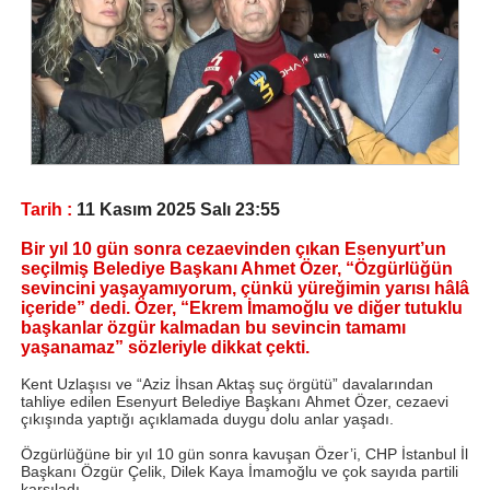
Tarih :
11 Kasım 2025 Salı 23:55
Bir yıl 10 gün sonra cezaevinden çıkan Esenyurt’un
seçilmiş Belediye Başkanı Ahmet Özer, “Özgürlüğün
sevincini yaşayamıyorum, çünkü yüreğimin yarısı hâlâ
içeride” dedi. Özer, “Ekrem İmamoğlu ve diğer tutuklu
başkanlar özgür kalmadan bu sevincin tamamı
yaşanamaz” sözleriyle dikkat çekti.
Kent Uzlaşısı ve “Aziz İhsan Aktaş suç örgütü” davalarından
tahliye edilen Esenyurt Belediye Başkanı
Ahmet Özer
, cezaevi
çıkışında yaptığı açıklamada duygu dolu anlar yaşadı.
Özgürlüğüne
bir yıl 10 gün
sonra kavuşan Özer’i,
CHP İstanbul İl
Başkanı Özgür Çelik
,
Dilek Kaya İmamoğlu
ve çok sayıda partili
karşıladı.