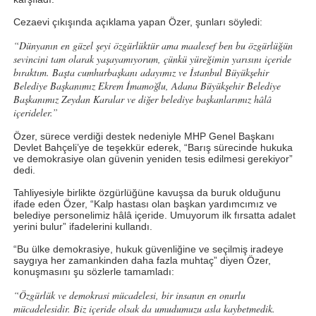
Cezaevi çıkışında açıklama yapan Özer, şunları söyledi:
“Dünyanın en güzel şeyi özgürlüktür ama maalesef ben bu özgürlüğün
sevincini tam olarak yaşayamıyorum, çünkü yüreğimin yarısını içeride
bıraktım. Başta cumhurbaşkanı adayımız ve İstanbul Büyükşehir
Belediye Başkanımız Ekrem İmamoğlu, Adana Büyükşehir Belediye
Başkanımız Zeydan Karalar ve diğer belediye başkanlarımız hâlâ
içerideler.”
Özer, sürece verdiği destek nedeniyle
MHP Genel Başkanı
Devlet Bahçeli’ye
de teşekkür ederek, “Barış sürecinde hukuka
ve demokrasiye olan güvenin yeniden tesis edilmesi gerekiyor”
dedi.
Tahliyesiyle birlikte özgürlüğüne kavuşsa da buruk olduğunu
ifade eden Özer,
“Kalp hastası olan başkan yardımcımız ve
belediye personelimiz hâlâ içeride. Umuyorum ilk fırsatta adalet
yerini bulur”
ifadelerini kullandı.
“
Bu ülke demokrasiye, hukuk güvenliğine ve seçilmiş iradeye
saygıya her zamankinden daha fazla muhtaç
” diyen Özer,
konuşmasını şu sözlerle tamamladı:
“Özgürlük ve demokrasi mücadelesi, bir insanın en onurlu
mücadelesidir. Biz içeride olsak da umudumuzu asla kaybetmedik.