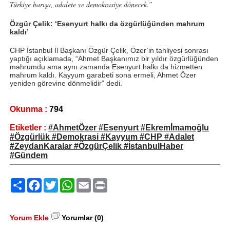
Türkiye barışa, adalete ve demokrasiye dönecek.”
Özgür Çelik: ‘Esenyurt halkı da özgürlüğünden mahrum
kaldı’
CHP İstanbul İl Başkanı
Özgür Çelik
, Özer’in tahliyesi sonrası
yaptığı açıklamada, “Ahmet Başkanımız bir yıldır özgürlüğünden
mahrumdu ama aynı zamanda Esenyurt halkı da hizmetten
mahrum kaldı. Kayyum garabeti sona ermeli, Ahmet Özer
yeniden görevine dönmelidir” dedi.
Okunma :
794
Etiketler :
#AhmetÖzer #Esenyurt #Ekremİmamoğlu
#Özgürlük #Demokrasi #Kayyum #CHP #Adalet
#ZeydanKaralar #ÖzgürÇelik #İstanbulHaber
#Gündem
Paylaş
Facebook
Twitter
WhatsApp
Email
Print
Yorum Ekle
Yorumlar (0)